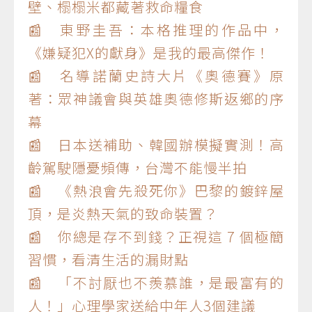
壁、榻榻米都藏著救命糧食
📰 東野圭吾：本格推理的作品中，
《嫌疑犯X的獻身》是我的最高傑作！
📰 名導諾蘭史詩大片《奧德賽》原
著：眾神議會與英雄奧德修斯返鄉的序
幕
📰 日本送補助、韓國辦模擬實測！高
齡駕駛隱憂頻傳，台灣不能慢半拍
📰 《熱浪會先殺死你》巴黎的鍍鋅屋
頂，是炎熱天氣的致命裝置？
📰 你總是存不到錢？正視這 7 個極簡
習慣，看清生活的漏財點
📰 「不討厭也不羨慕誰，是最富有的
人！」心理學家送給中年人3個建議