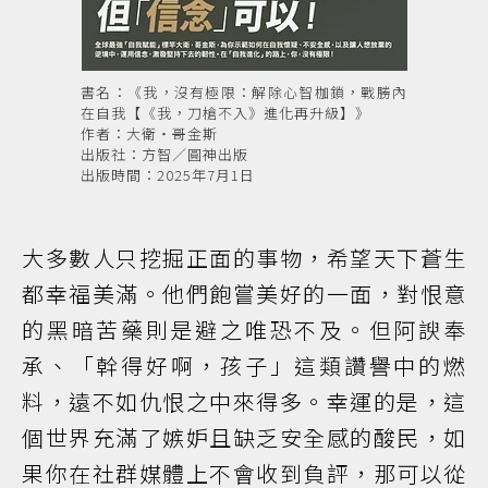
書名：《我，沒有極限：解除心智枷鎖，戰勝內
在自我【《我，刀槍不入》進化再升級】》
作者：大衛・哥金斯
出版社：方智／圓神出版
出版時間：2025年7月1日
大多數人只挖掘正面的事物，希望天下蒼生
都幸福美滿。他們飽嘗美好的一面，對恨意
的黑暗苦藥則是避之唯恐不及。但阿諛奉
承、「幹得好啊，孩子」這類讚譽中的燃
料，遠不如仇恨之中來得多。幸運的是，這
個世界充滿了嫉妒且缺乏安全感的酸民，如
果你在社群媒體上不會收到負評，那可以從