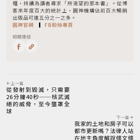
種，持續為讀者尋求「所渴望的那本書」。從博
客來年度百大的統計上，圓神機構佔前百大暢銷
出版品可達五分之一之多。
圓神官網
▎
FB粉絲專頁
相關連結
上一篇
從發射到毀滅，只需要
26分鐘40秒──核武滅
絕的威脅，至今壟罩全
球
下一篇
我家的土地和房子可以
都市更新嗎？法律人站
在地主角度解說條文條