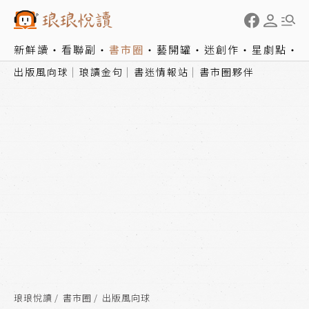
新鮮讀
看聯副
書市圈
藝開罐
迷創作
星劇點
出版風向球
琅讀金句
書迷情報站
書市圈夥伴
琅琅悅讀
書市圈
出版風向球