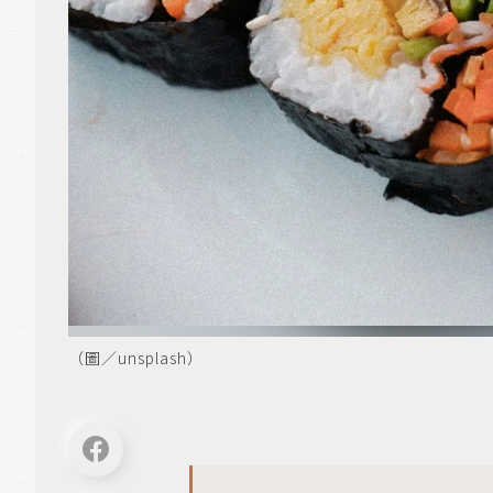
（圖／unsplash）