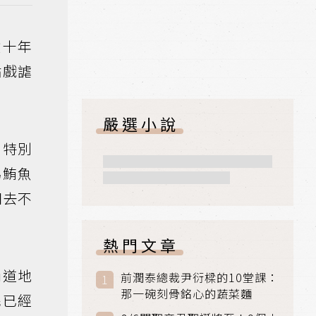
數十年
點戲謔
嚴選小說
，特別
為鮪魚
相去不
熱門文章
尚道地
前潤泰總裁尹衍樑的10堂課：
那一碗刻骨銘心的蔬菜麵
民已經