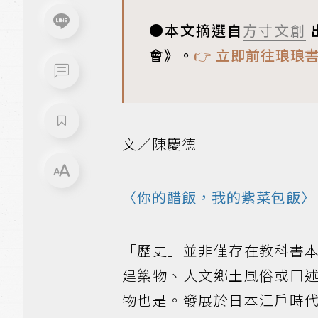
●本文摘選自
方寸文創
會》。
👉 立即前往琅
文／陳慶德
〈你的醋飯，我的紫菜包飯〉
「歷史」並非僅存在教科書
建築物、人文鄉土風俗或口
物也是。發展於日本江戶時