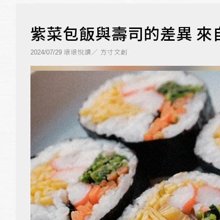
紫菜包飯與壽司的差異 來
琅琅悅讀／ 方寸文創
2024/07/29