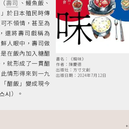
（
壽司
、鰻魚飯、
司」於日本殖民時傳
人可不領情，甚至為
，還將壽司戲稱為
朝鮮人眼中，壽司做
僅是在飯內加入糖醋
書名：《韓味》
去，就形成了一貫醋
作者：陳慶德
出版社：方寸文創
。此情形得來到一九
出版日期：2024年7月12日
的「醋飯」變成現今
스시）。