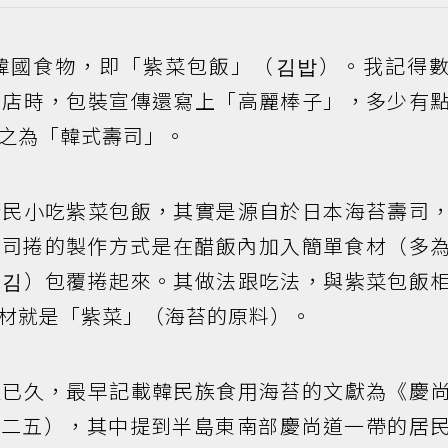
韓國食物，即「紫菜包飯」（김밥）。我記得
商店時，包裝宣傳還寫上「高麗棒子」，多少有
之為「韓式壽司」。
庶民小吃紫菜包飯，其實是源自於日本海苔壽司
壽司捲的製作方式是在醋飯內加入簡單食材（多
（김）包覆捲起來。其做法跟吃法，與紫菜包飯
材就是「紫菜」（海苔的原料）。
史已久，最早記載韓民族食用海苔的文獻為《慶
四二五），其中提到半島東南部慶尚道一帶的居