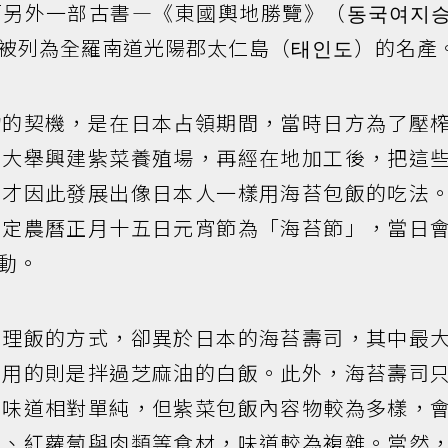
而另外一部古書—《東國輿地勝覽》（동국여지
被列為全羅南道光陽郡太仁島（태인도）的名產
物的契機，是在日本占領期間，當時日方為了壓
岸大舉興建紫菜養殖場，再經在地加工後，把這
民才因此發展出像日本人一樣用海苔包飯的吃法
指定農曆正月十五日元宵節為「海苔節」，當日
動。
調理飯的方式，卻異於日本的海苔壽司，其中最
國用的則是拌過芝麻油的白飯。此外，海苔壽司
，味道相對單純，但紫菜包飯內容物較為多樣，
蔔、紅蘿蔔與肉類等食材，味道較為複雜。當然