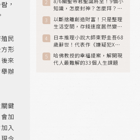
8/6關聖帝君聖誕將至！9個小
승람，
知識，怎麼封神？怎麼拜？該
。
拜哪個關帝？
以斷捨離創造財富！只是整理
生活空間，存錢速度居然變快
了
日本推理小說大師東野圭吾68
榨殖民
歲辭世！代表作《嫌疑犯X的
些方形
獻身》《解憂雜貨店》獲獎無
哈佛教授的幸福提案，解開現
數
。後來
代人最難解的33個人生課題
會舉辦
大關鍵
只會加
會加入
，現今