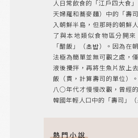
人日常飲食的「江戶四大食」
天婦羅和蕎麥麵）中的「壽
入朝鮮半島，但那時的朝鮮
了與本地類似食物區分開來
「醋飯」（초밥）。因為在
法極為簡單並無可觀之處，
液後攪拌，再將生魚片放上
飯（貫，計算壽司的單位）
八○年代才慢慢改觀，曾經
韓國年輕人口中的「壽司」（
熱門小說