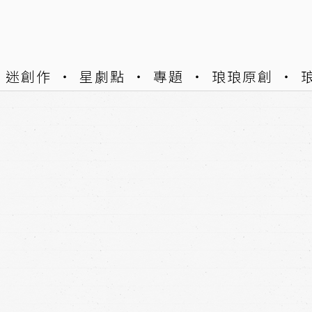
迷創作
星劇點
專題
琅琅原創