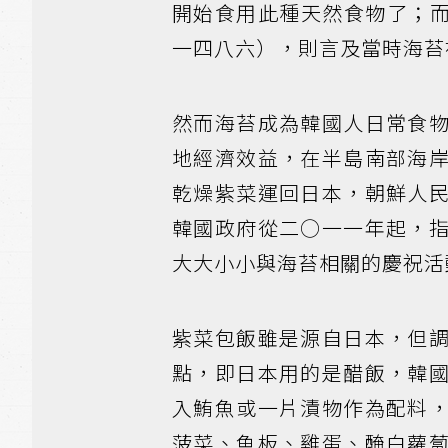
開始食用此種天然食物了；
一四八六），則言及當時海苔
然而海苔成為韓國人日常食
地經濟效益，在半島南部海
乾燥紫菜運回日本，朝鮮人
韓國政府從二○一一年起，
大大小小與海苔相關的慶祝活
紫菜包飯雖是源自日本，但
點，即日本用的是醋飯，韓
入鮪魚或一片漬物作為配料
菠菜、魚板、雞蛋、醃白蘿