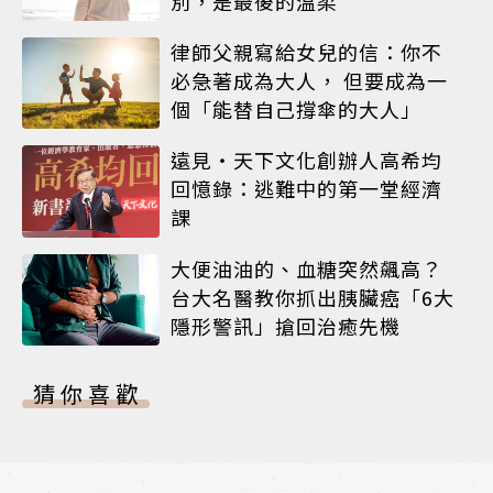
別，是最後的溫柔
律師父親寫給女兒的信：你不
必急著成為大人， 但要成為一
個「能替自己撐傘的大人」
遠見‧天下文化創辦人高希均
回憶錄：逃難中的第一堂經濟
課
大便油油的、血糖突然飆高？
台大名醫教你抓出胰臟癌「6大
隱形警訊」搶回治癒先機
猜你喜歡