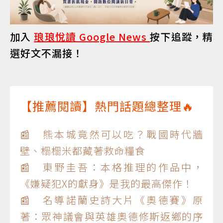
加入
琅琅悅讀 Google News
按下追蹤，精
選好文不漏接！
【推薦閱讀】熱門話題總整理🔥
📰 熊本城竟然可以吃？戰國時代牆
壁、榻榻米都藏著救命糧食
📰 東野圭吾：本格推理的作品中，
《嫌疑犯X的獻身》是我的最高傑作！
📰 名導諾蘭史詩大片《奧德賽》原
著：眾神議會與英雄奧德修斯返鄉的序