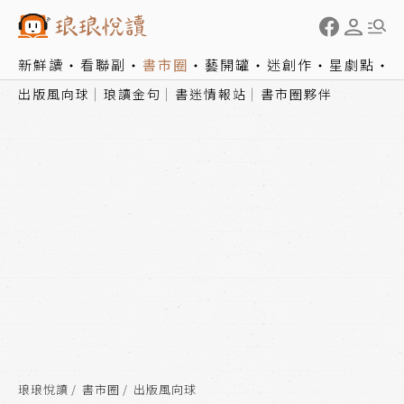
新鮮讀
看聯副
書市圈
藝開罐
迷創作
星劇點
出版風向球
琅讀金句
書迷情報站
書市圈夥伴
琅琅悅讀
書市圈
出版風向球