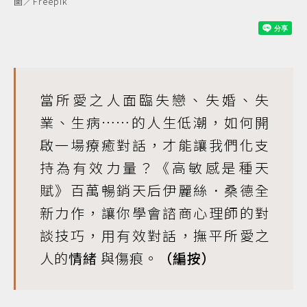
圖／Freepik
當所愛之人面臨失戀、失婚、失
業、生病……的人生低潮，如何開
啟一場療癒對話，才能讓我們化支
持為有效力量？
《高敏感是種天
賦》
百萬暢銷天后伊麗絲．桑德全
新力作，讓你學會諮商心理師的對
談技巧，用有效對話，撫平所愛之
人的
情緒
與傷痕。
（編按）