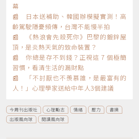
幕
📰 日本送補助、韓國辦模擬實測！高
齡駕駛隱憂頻傳，台灣不能慢半拍
📰 《熱浪會先殺死你》巴黎的鍍鋅屋
頂，是炎熱天氣的致命裝置？
📰 你總是存不到錢？正視這 7 個極簡
習慣，看清生活的漏財點
📰 「不討厭也不羨慕誰，是最富有的
人！」心理學家送給中年人3個建議
今周刊出版社
心理勵志
情緒
壓力
書摘
出版風向球
閱讀風向球