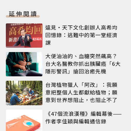
延伸閱讀
遠見‧天下文化創辦人高希均
回憶錄：逃難中的第一堂經濟
課
大便油油的、血糖突然飆高？
台大名醫教你抓出胰臟癌「6大
隱形警訊」搶回治癒先機
台灣植物獵人「阿改」：我願
意把整個人生都獻給植物；願
意到世界想阻止，也阻止不了
《47個流浪漢種》編輯幕後——
作者李佳穎與編輯通信錄