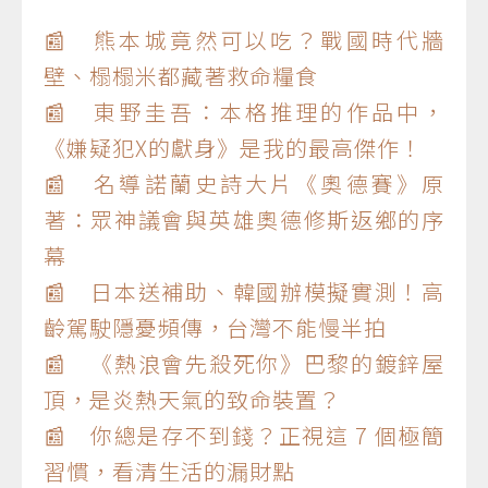
📰 熊本城竟然可以吃？戰國時代牆
壁、榻榻米都藏著救命糧食
📰 東野圭吾：本格推理的作品中，
《嫌疑犯X的獻身》是我的最高傑作！
📰 名導諾蘭史詩大片《奧德賽》原
著：眾神議會與英雄奧德修斯返鄉的序
幕
📰 日本送補助、韓國辦模擬實測！高
齡駕駛隱憂頻傳，台灣不能慢半拍
📰 《熱浪會先殺死你》巴黎的鍍鋅屋
頂，是炎熱天氣的致命裝置？
📰 你總是存不到錢？正視這 7 個極簡
習慣，看清生活的漏財點