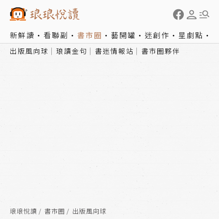
新鮮讀
看聯副
書市圈
藝開罐
迷創作
星劇點
出版風向球
琅讀金句
書迷情報站
書市圈夥伴
琅琅悅讀
書市圈
出版風向球