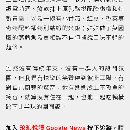
調雪莉酒、餅乾抹上厚乳酪搭配醃橄欖和特
製青醬，以及一碗有小番茄、紅豆、香菜等
奇特配料卻特別繽紛的米飯；妹妹做了英國
版的蒸鱈魚及賣相雖不佳但據說口味不錯的
麵條。
雖然沒有傳統年菜、沒有一群人的熱鬧氛
圍，但我們有快樂的笑聲傳到彼此耳際，有
對自己廚藝的驚奇，還有媽媽臉上不孤單的
笑容，就算沒有住在一起，也能一起吃頓橫
跨南北半球的團圓飯。
加入
琅琅悅讀 Google News
按下追蹤，精