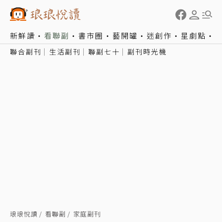
新鮮讀
看聯副
書市圈
藝開罐
迷創作
星劇點
聯合副刊
生活副刊
聯副七十
副刊時光機
琅琅悅讀
看聯副
家庭副刊