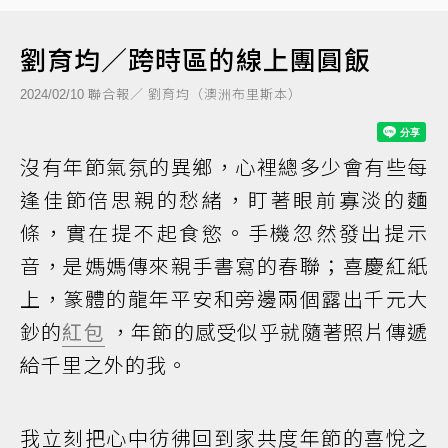
劉育均／跨時區的線上團圓飯
聯合報／ 劉育均（澳洲布里斯本）
2024/02/10
沒有年節氣氛的異鄉，心裡總多少會有些每
逢佳節倍思親的愁緒，盯著眼前寡淡的麵
條，實在提不起食慾。手機忽然發出提示
音，是媽媽傳來親手書寫的春聯；喜慶紅紙
上，篆體的龍年平安和旁邊兩個露出千元大
鈔的
紅包
，年節的感受似乎就隨著照片傳遞
給千里之外的我。
我立刻把心中彷彿回到家共度年節的喜悅之