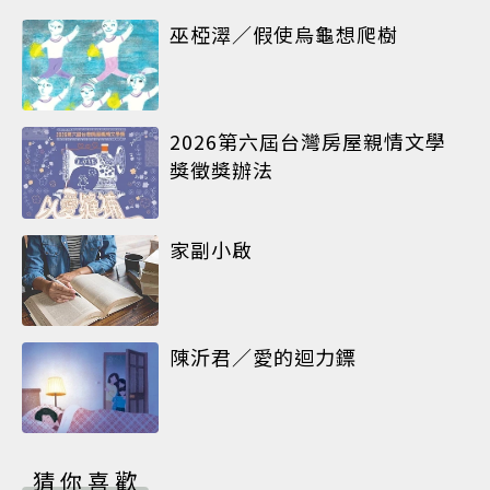
巫椏濢／假使烏龜想爬樹
2026第六屆台灣房屋親情文學
獎徵獎辦法
家副小啟
陳沂君／愛的迴力鏢
猜你喜歡