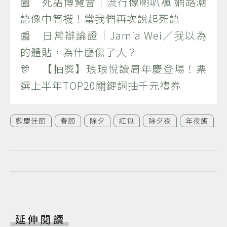
📰 死語博覽會｜流行像喇叭褲 網路潮
語像中筒襪！當我們再次說起死語
📰 日常辯論證｜Jamia Wei／我以為
的體貼，為什麼傷了人？
🎊 【抽獎】琅琅悅讀周年慶登場！票
選上半年TOP20關鍵詞抽千元禮券
歡慶佳節
春節
除夕
紅包
除夕夜
年夜飯
延伸閱讀