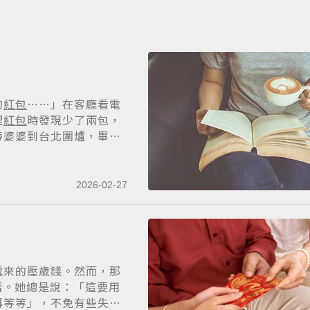
的
紅包
……」在客廳看電
理
紅包
時發現少了兩包，
帶婆婆到台北圍爐，畢
2026-02-27
遞來的壓歲錢。然而，那
摺。她總是說：「這要用
再等等」，不免有些失