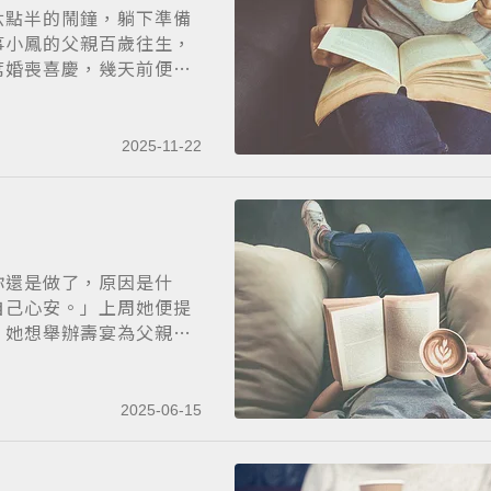
六點半的鬧鐘，躺下準備
事小鳳的父親百歲往生，
席婚喪喜慶，幾天前便
2025-11-22
你還是做了，原因是什
自己心安。」上周她便提
，她想舉辦壽宴為父親慶
2025-06-15