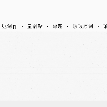
迷創作
星劇點
專題
琅琅原創