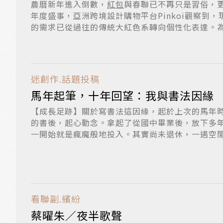
農曆新年進入倒數，
紅包
與春聯已不再只是習俗，
年度盛事，亞洲跨境設計購物平台Pinkoi觀察到
的需求已從過往的傳統大紅色系轉向個性化表達。為了
迷創作.話題投稿
馬年起筆，十年回望：我與書法因緣
【成長足跡】關於寫書法這因緣，起於上次的馬年
的書後，起心動念。拿起了從國中畢業後，放下多
一開始就是瘋魔般地投入。其實尚未退休，一遇空
踞...
看聯副.繽紛
蔡曜朱／夜半歌聲