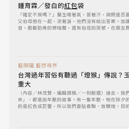
鍾育霖／發白的
紅包
袋
「確定不簽嗎？」醫生喘著氣，冒著汗，詢問是否
父伯母抱在一起，流著淚，他們沒有給出答案。加
音，壓斷肋骨的劈啪聲，還有伯母的哭號，在朋友
到...
藝開罐.藝想視界
台灣過年習俗有聽過「燈猴」傳說？
重大
（內容／林茂賢，編輯撰稿／一刻鯨選）過去，我
來」，都是說年獸的故事。有一隻年獸，牠在除夕
的是紅色或巨響，所以我們要貼春聯、放鞭炮，目
呢，...