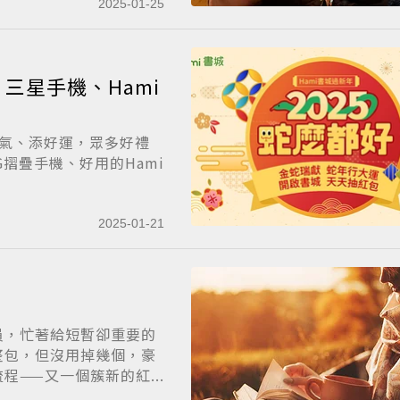
2025-01-25
，三星手機、Hami
手氣、添好運，眾多好禮
56G摺疊手機、好用的Hami
2025-01-21
員，忙著給短暫卻重要的
整包，但沒用掉幾個，豪
——又一個簇新的紅...