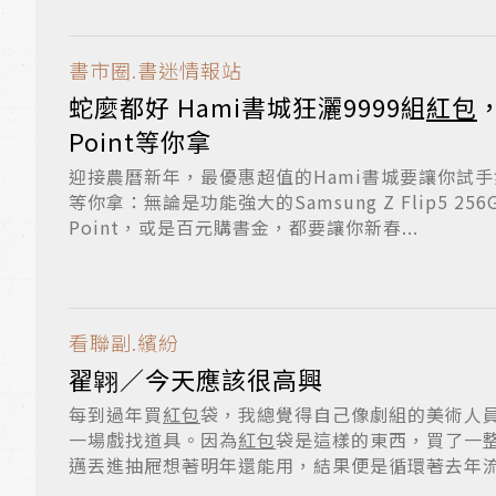
書市圈.書迷情報站
蛇麼都好 Hami書城狂灑9999組
紅包
Point等你拿
迎接農曆新年，最優惠超值的Hami書城要讓你試
等你拿：無論是功能強大的Samsung Z Flip5 2
Point，或是百元購書金，都要讓你新春...
看聯副.繽紛
翟翶／今天應該很高興
每到過年買
紅包
袋，我總覺得自己像劇組的美術人
一場戲找道具。因為
紅包
袋是這樣的東西，買了一
邁丟進抽屜想著明年還能用，結果便是循環著去年流程