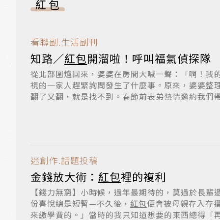
紅包
看聯副.生活副刊
知路／
紅包
開溜啦！呼叫福氣偵探隊
從北部圍爐回來，婆婆在房間大喊一聲：「啊！我
視的一家人趕緊詢問發生了什麼事。原來，婆婆整
翻了又翻，就是找不到。春節前表弟熱情邀約我們
竟...
迷創作.話題投稿
金錢放大術：
紅包
裡的複利
【錢力無窮】小時候，過年最期待的，莫過於長輩
份喜悅總是短暫—不久後，
紅包
便會被母親存入存
來繳學費的。」當時的我只知道想要的東西總得「