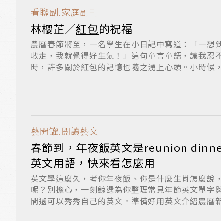
看聯副.家庭副刊
林櫻芷／
紅包
的祝福
農曆春節將至，一名學生在小日記中寫道：「一想
收走，我就覺得好生氣！」這句童言童語，讓我忍
時，許多關於
紅包
的記憶也隨之湧上心頭。小時候
度...
藝開罐.閱讀藝文
春節到，年夜飯英文是reunion din
英文用語，快來看怎麼用
英文學這麼久，考你年夜飯、你是什麼生肖怎麼說
呢？別擔心，一刻鯨選為你整理常見年節英文單字
間還可以秀秀自己的英文。準備好用英文介紹農曆
力...