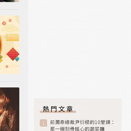
熱門文章
前潤泰總裁尹衍樑的10堂課：
那一碗刻骨銘心的蔬菜麵