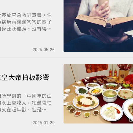
要簽放棄急救同意書。伯
護病房內滴滴答答的電子
周身此起彼落。沒有得
2025-05-26
玉皇大帝拍板影響
們所學到的「中國年的由
的晚上會吃人，牠最懼怕
的就在趕年獸。但是
2025-01-29