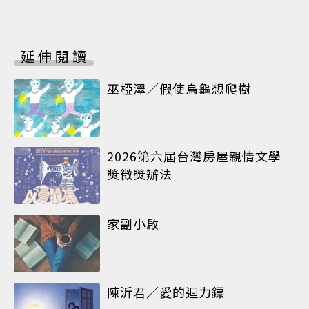
延伸閱讀
巫椏濢／假使烏龜想爬樹
2026第六屆台灣房屋親情文學
獎徵獎辦法
家副小啟
陳沂君／愛的迴力鏢