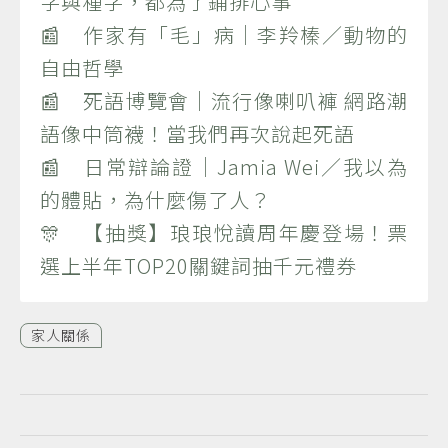
字與種字，都為了鋪排心事
📰 作家有「毛」病｜李羚榛／動物的
自由哲學
📰 死語博覽會｜流行像喇叭褲 網路潮
語像中筒襪！當我們再次說起死語
📰 日常辯論證｜Jamia Wei／我以為
的體貼，為什麼傷了人？
🎊 【抽獎】琅琅悅讀周年慶登場！票
選上半年TOP20關鍵詞抽千元禮券
家人關係