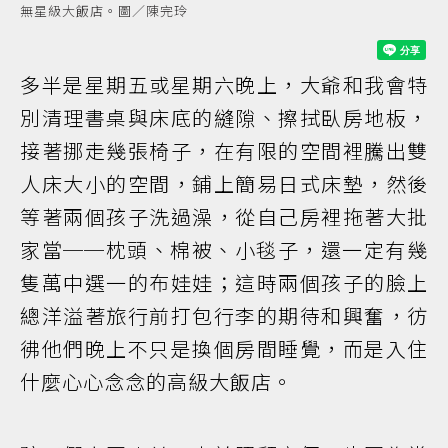
無星級大飯店。圖／陳完玲
多半是星期五或星期六晚上，大爺和我會特
別清理書桌與床底的縫隙、擦拭臥房地板，
接著挪走幾張椅子，在有限的空間裡騰出雙
人床大小的空間，鋪上簡易日式床墊，然後
等著兩個孩子洗過澡，從自己房裡拖著大批
家當──枕頭、棉被、小毯子，還一定有幾
隻萬中選一的布娃娃；這時兩個孩子的臉上
總洋溢著旅行前打包行李的期待和興奮，彷
彿他們晚上不只是換個房間睡覺，而是入住
什麼心心念念的高級大飯店。