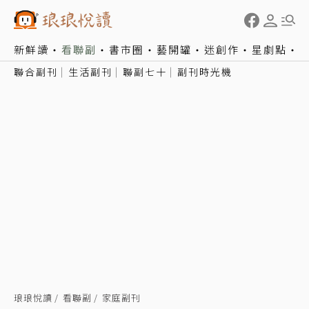
新鮮讀
看聯副
書市圈
藝開罐
迷創作
星劇點
聯合副刊
生活副刊
聯副七十
副刊時光機
琅琅悅讀
看聯副
家庭副刊