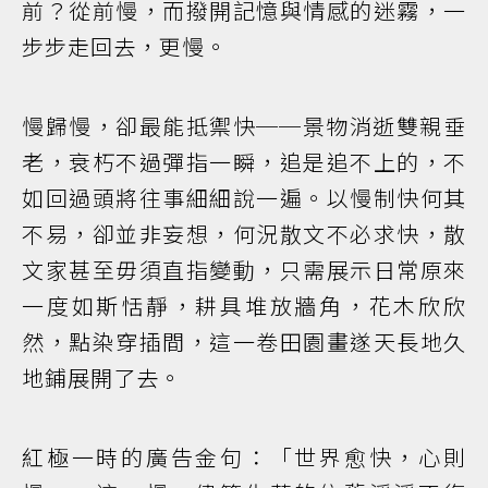
前？從前慢，而撥開記憶與情感的迷霧，一
步步走回去，更慢。
慢歸慢，卻最能抵禦快──景物消逝雙親垂
老，衰朽不過彈指一瞬，追是追不上的，不
如回過頭將往事細細說一遍。以慢制快何其
不易，卻並非妄想，何況散文不必求快，散
文家甚至毋須直指變動，只需展示日常原來
一度如斯恬靜，耕具堆放牆角，花木欣欣
然，點染穿插間，這一卷田園畫遂天長地久
地鋪展開了去。
紅極一時的廣告金句：「世界愈快，心則