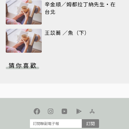
辛金順／姆都拉丁納先生•在
台北
王苡蕎 ／魚（下）
猜你喜歡
訂閱