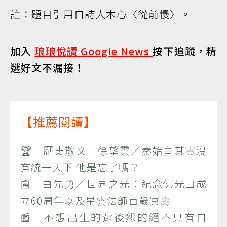
註：題目引用自詩人木心〈從前慢〉。
加入
琅琅悅讀 Google News
按下追蹤，精
選好文不漏接！
【推薦閱讀】
🏆 歷史散文｜徐望雲／秦始皇其實沒
有統一天下 他是忘了嗎？
📰 白先勇／世界之光：紀念佛光山成
立60周年以及星雲法師百歲冥壽
📰 不想出生的背後怨的絕不只有自