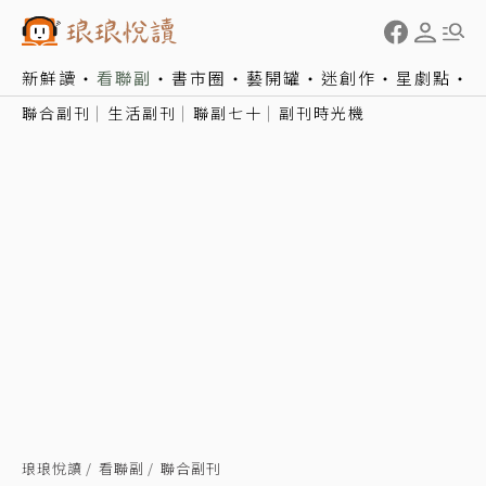
新鮮讀
看聯副
書市圈
藝開罐
迷創作
星劇點
聯合副刊
生活副刊
聯副七十
副刊時光機
琅琅悅讀
看聯副
聯合副刊