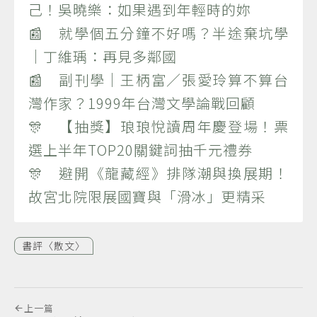
己！吳曉樂：如果遇到年輕時的妳
📰 就學個五分鐘不好嗎？半途棄坑學
｜丁維瑀：再見多鄰國
📰 副刊學｜王柄富／張愛玲算不算台
灣作家？1999年台灣文學論戰回顧
🎊 【抽獎】琅琅悅讀周年慶登場！票
選上半年TOP20關鍵詞抽千元禮券
🎊 避開《龍藏經》排隊潮與換展期！
故宮北院限展國寶與「滑冰」更精采
書評〈散文〉
上一篇