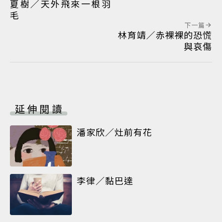
夏樹／天外飛來一根羽
毛
下一篇
林育靖／赤裸裸的恐慌
與哀傷
延伸閱讀
潘家欣／灶前有花
李律／黏巴達