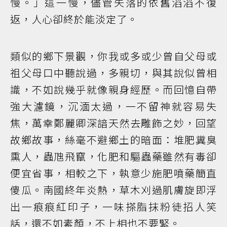
慢。」這一慢，儘管失落的依舊滔滔不復
返，人心卻終於能淡定了。
類似的鄉下景觀，你我或多或少曾自父母或
祖父母口中聽說過，多親切，與其說似曾相
識，不如說幾乎就像親身經歷。而回憶自帶
強大濾鏡，沉湎太過，一不留神就容易失
焦，萬幸鄭麗卿深諳天然去雕飾之妙，回望
故鄉故事，絲毫不避鄉土的暗面：堆肥糞臭
熏人，蟲虺飛竄，化肥和驅蟲藥雖然有毒卻
便宜省事，相較之下，執意少施肥噴藥簡直
傻瓜。南國終年炎熱，草木刈過肌膚旋即浮
出一痕痕紅印子，一味搽脂抹粉徒招人笑
話，還不如素顏，不上相也不要緊。