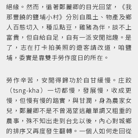
絕緣。然而，循著鄭麗卿的目光回望，《我
那豐饒的鹽埔小村》分別自風土、物產及鄉
人百態切入，種瓜點豆，雞豬為伴，談不上
富貴，但自給自足，自有一派安閒拙趣。是
了，志在打卡拍美照的遊客請改道，咱鹽
埔，委實是靠雙手勞作度日的所在。
勞作辛苦，安閒得歸功於自甘緩慢。庄跤
（tsng-kha）一切都慢，發展慢，收成更
慢，但慢有慢的踏實，與甘潤，身為農家女
兒，鄭麗卿不是不曾渴望逃離單調又粗重的
農事，殊不知出走到台北以後，內心對城鄉
的排序又再度發生翻轉。一個人如何走回從