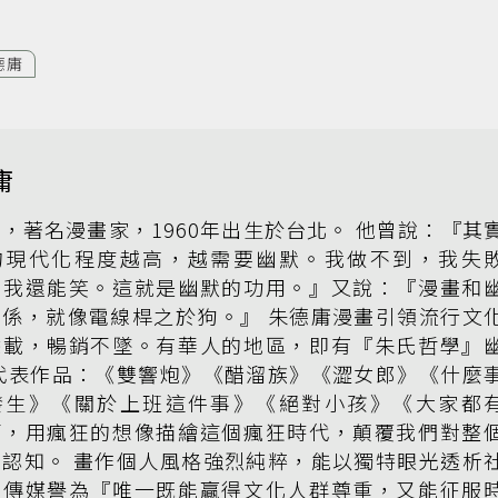
德庸
庸
，著名漫畫家，1960年出生於台北。 他曾說：『其
的現代化程度越高，越需要幽默。我做不到，我失
但我還能笑。這就是幽默的功用。』又說：『漫畫和
關係，就像電線桿之於狗。』 朱德庸漫畫引領流行文
餘載，暢銷不墜。有華人的地區，即有『朱氏哲學』
 代表作品：《雙響炮》《醋溜族》《澀女郎》《什麼
發生》《關於上班這件事》《絕對小孩》《大家都
等，用瘋狂的想像描繪這個瘋狂時代，顛覆我們對整
的認知。 畫作個人風格強烈純粹，能以獨特眼光透析
被傳媒譽為『唯一既能贏得文化人群尊重，又能征服