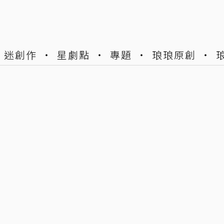
迷創作
星劇點
專題
琅琅原創