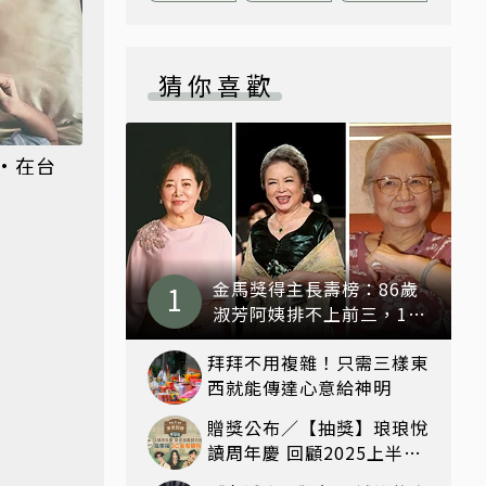
猜你喜歡
•在台
金馬獎得主長壽榜：86歲
淑芳阿姨排不上前三，103
歲反派雪姨奪冠
拜拜不用複雜！只需三樣東
西就能傳達心意給神明
贈獎公布／【抽獎】琅琅悅
讀周年慶 回顧2025上半年
閱讀聲量TOP20關鍵詞