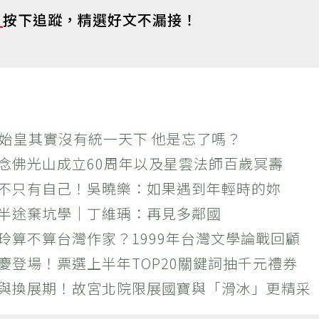
s
按下追蹤，精選好文不漏接！
秦始皇其實沒有統一天下 他是忘了嗎？
紀念佛光山成立60周年以及星雲法師百歲冥壽
絕不只有自己！吳曉樂：如果遇到年輕時的妳
？半途棄坑學｜丁維瑀：再見多鄰國
玲算不算台灣作家？1999年台灣文學論戰回顧
慶登場！票選上半年TOP20關鍵詞抽千元禮券
潮與換展期！故宮北院限展國寶與「滑冰」更精采