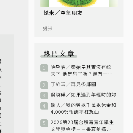
幾米／空氣朋友
幾米
熱門文章
實
徐望雲／秦始皇其實沒有統一
敗
天下 他是忘了嗎？還有一個
幽
小國：衛國
化
丁維瑀／再見多鄰國
幽
吳曉樂／如果遇到年輕時的妳
事
嫺人／我的勞退千萬退休金和
有
4,000%報酬率狂想曲
個
2026第23屆台積電青年學生
社
文學獎金榜－－書寫到遠方
時