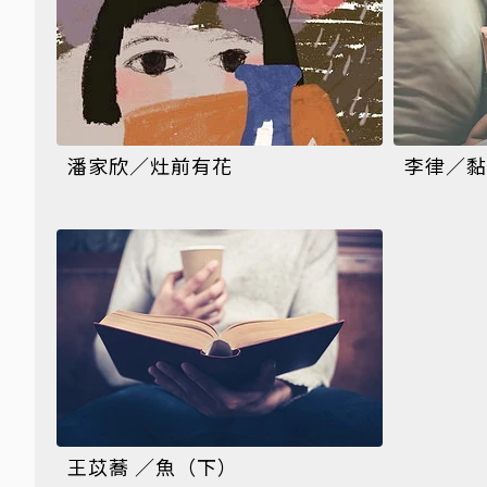
潘家欣／灶前有花
李律／黏
王苡蕎 ／魚（下）