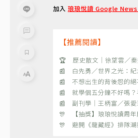
加入
琅琅悅讀 Google New
【推薦閱讀】
🏆 歷史散文｜徐望雲／
📰 白先勇／世界之光：
📰 不想出生的背後怨的
📰 就學個五分鐘不好嗎
📰 副刊學｜王柄富／張愛
🎊 【抽獎】琅琅悅讀周年
🎊 避開《龍藏經》排隊