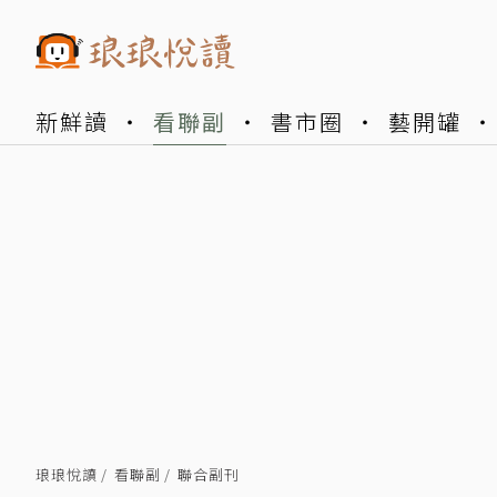
新鮮讀
看聯副
書市圈
藝開罐
琅琅悅讀
看聯副
聯合副刊