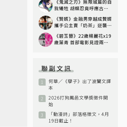
《鬼滅之刃》無限城篇的自
我犧牲 胡蝶忍竟呼應古代
「人柱」傳說
《賢婿》金融男穿越成贅婿
攜手公主賣「奶茶」逆襲成
首富
《碧玉簪》22歲楊麗花x19
歲葉青 首部電影見證兩大
天王最初的風采
聯副文訊
何華／《孽子》出了波蘭文譯
本
2026打狗鳳邑文學獎徵件開
始
「動漫詩」部落格徵文，4月
19日截止！