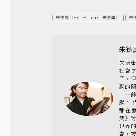
朱德庸〈Here+There=朱德庸〉
朱
朱德
朱德庸
社會
了，
默的
二十
默。
都在
病》
世界
會，