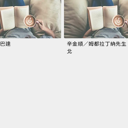
巴達
辛金順／姆都拉丁納先生
北