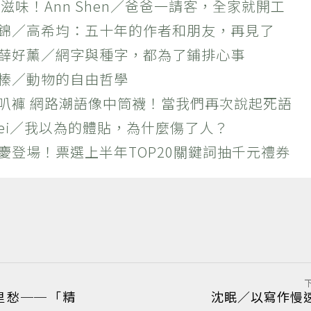
滋味！Ann Shen／爸爸一請客，全家就開工
作錦／高希均：五十年的作者和朋友，再見了
×薛好薰／網字與種字，都為了鋪排心事
羚榛／動物的自由哲學
喇叭褲 網路潮語像中筒襪！當我們再次說起死語
 Wei／我以為的體貼，為什麼傷了人？
慶登場！票選上半年TOP20關鍵詞抽千元禮券
里愁──「精
沈眠／以寫作慢