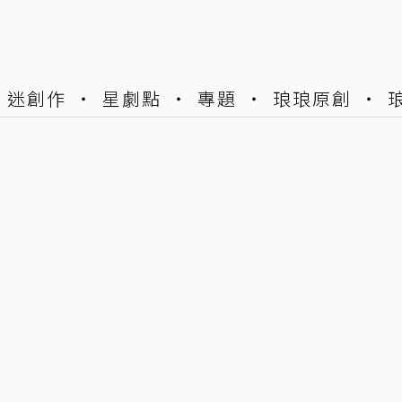
迷創作
星劇點
專題
琅琅原創