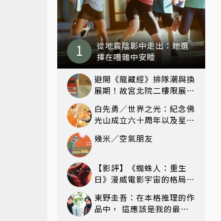
從地震陰影中走出：她選
擇在嘈雜中安睡
避開《龍藏經》排隊潮與換
展期！故宮北院二樓限展國
寶〈元世祖出獵圖〉、乾隆
白先勇／世界之光：紀念佛
最愛「滑冰賽」更精采
光山成立六十周年以及星雲
法師百歲冥壽
幾米／空氣朋友
【影評】《蜘蛛人：重生
日》漫威電影宇宙的格局新
篇章，在面罩之下找到自我
東野圭吾：在本格推理的作
救贖的成長
品中， 這應該是我的最高
傑作！——《嫌疑犯X的獻