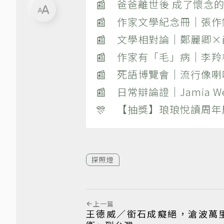
📰 爸爸離世後 成了懷念的
📰 作家文學紀念冊｜張
📰 文學相對論｜鄭麗卿
📰 作家有「毛」病｜李
📰 死語博覽會｜流行像
📰 日常辯論證｜Jamia
🎊 【抽獎】琅琅悅讀周年
探照燈
上一篇
王德威／銜石成癡絕，滄波萬