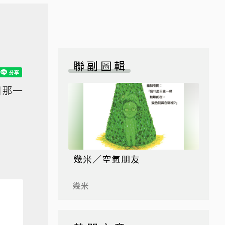
聯副圖輯
開那一
幾米／空氣朋友
幾米