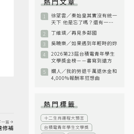
熱門文章
徐望雲／秦始皇其實沒有統一
天下 他是忘了嗎？還有一個
小國：衛國
丁維瑀／再見多鄰國
吳曉樂／如果遇到年輕時的妳
2026第23屆台積電青年學生
文學獎金榜－－書寫到遠方
嫺人／我的勞退千萬退休金和
4,000%報酬率狂想曲
熱門標籤
十二生肖運程大預言
下一篇
速修補
台積電青年學生文學獎