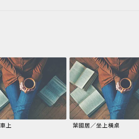
車上
葉國居／坐上橫桌