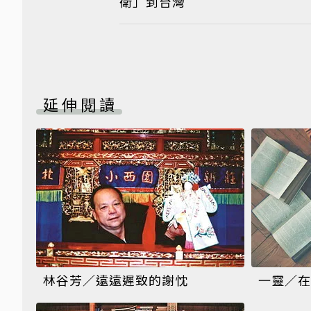
衛」到台灣
延伸閱讀
林谷芳／遠遠遲致的謝忱
一靈／在