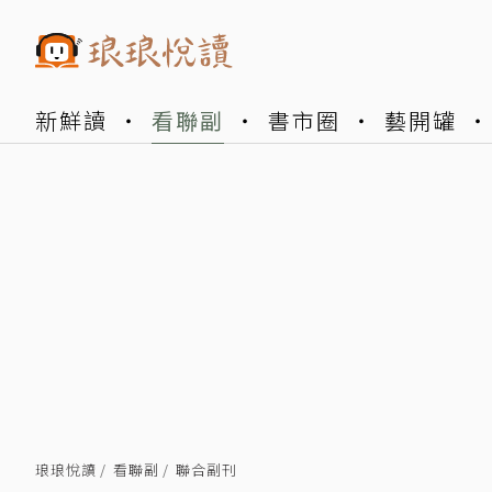
新鮮讀
看聯副
書市圈
藝開罐
琅琅悅讀
看聯副
聯合副刊