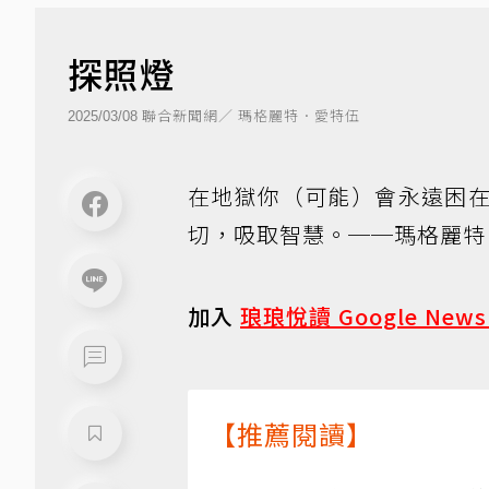
探照燈
聯合新聞網／ 瑪格麗特．愛特伍
2025/03/08
在地獄你（可能）會永遠困
切，吸取智慧。──瑪格麗特
加入
琅琅悅讀 Google New
【推薦閱讀】