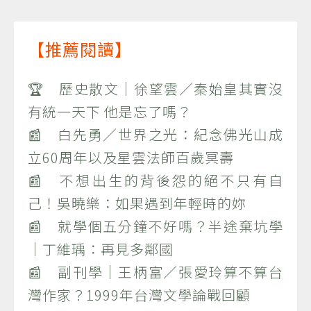
【推薦閱讀】
🏆 歷史散文｜徐望雲／秦始皇其實沒
有統一天下 他是忘了嗎？
📰 白先勇／世界之光：紀念佛光山成
立60周年以及星雲法師百歲冥壽
📰 不想出生的背後怨的絕不只有自
己！吳曉樂：如果遇到年輕時的妳
📰 就學個五分鐘不好嗎？半途棄坑學
｜丁維瑀：再見多鄰國
📰 副刊學｜王柄富／張愛玲算不算台
灣作家？1999年台灣文學論戰回顧