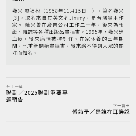
幾米 廖福彬（1958年11月15日－），筆名幾米
[3]，取名來自其英文名Jimmy，是台灣繪本作
家。 幾米曾在廣告公司工作二十年，後來為報
紙、雜誌等各種出版品畫插畫。1995年，幾米患
血癌，後來病情被控制住。在家休養的三年期
間，他重新開始畫插畫，後來繪本得到大眾的關
注而知名。
上一篇
聯副／2025聯副重要專
題預告
下一篇
傅詩予／是誰在耳邊說