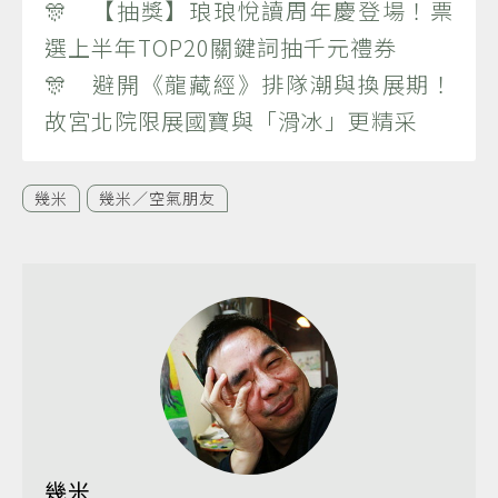
🎊 【抽獎】琅琅悅讀周年慶登場！票
選上半年TOP20關鍵詞抽千元禮券
🎊 避開《龍藏經》排隊潮與換展期！
故宮北院限展國寶與「滑冰」更精采
幾米
幾米／空氣朋友
幾米