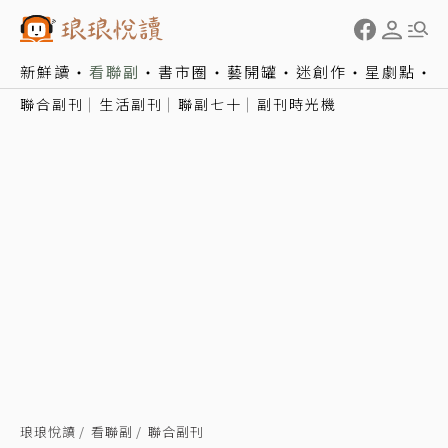
新鮮讀
看聯副
書市圈
藝開罐
迷創作
星劇點
聯合副刊
生活副刊
聯副七十
副刊時光機
琅琅悅讀
看聯副
聯合副刊