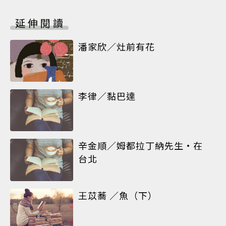
延伸閱讀
潘家欣／灶前有花
李律／黏巴達
辛金順／姆都拉丁納先生•在
台北
王苡蕎 ／魚（下）