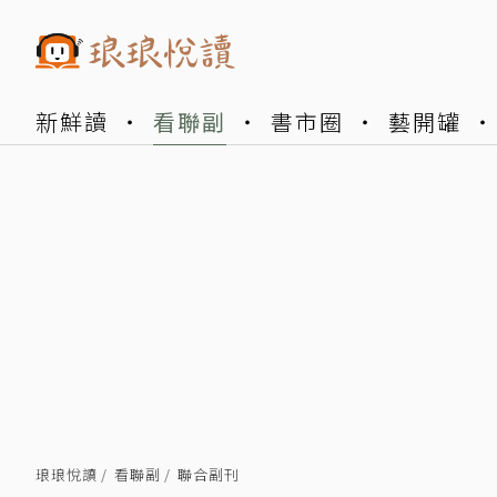
新鮮讀
看聯副
書市圈
藝開罐
琅琅悅讀
看聯副
聯合副刊