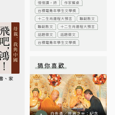
慢慢讀，詩
作家餐桌
台積電青年學生文學獎
十二生肖運程大預言
聯副散文
聯副散文
十二生肖運程大預言
話題徵文
話題徵文
台積電青年學生文學獎
猜你喜歡
書、家
白先勇／世界之光：紀念