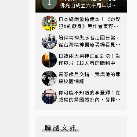
佛光山成立六十周年以及
星雲法師百歲冥壽
日本總銷量逾億本！《嫌疑
犯X的獻身》等作者東野圭
吾病逝 享壽68歲
陪伴精神失序者走回日常，
從台灣精神醫療現場看見復
元可能
日韓兩大男神正面對決！動
作爽片《殺人者的購物中心
2》回歸，李棟旭復活、打
青春歲月交錯：我與他的那
戲再升級
段校園情誼
你可能不知道的李登輝：在
威權的黨國體系內，發揮農
經專長
聯副文訊