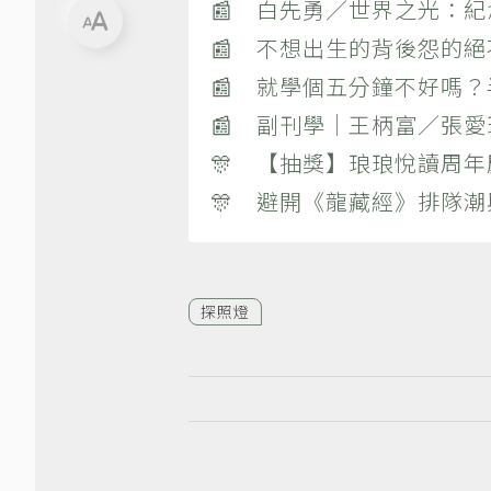
📰 白先勇／世界之光：
📰 不想出生的背後怨的
📰 就學個五分鐘不好嗎
📰 副刊學｜王柄富／張愛
🎊 【抽獎】琅琅悅讀周年
🎊 避開《龍藏經》排隊
探照燈