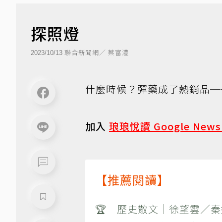
探照燈
聯合新聞網／ 蔡富澧
2023/10/13
什麼時候？彈藥成了熱銷品─
加入
琅琅悅讀 Google New
【推薦閱讀】
🏆 歷史散文｜徐望雲／