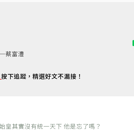
─蔡富澧
s
按下追蹤，精選好文不漏接！
秦始皇其實沒有統一天下 他是忘了嗎？