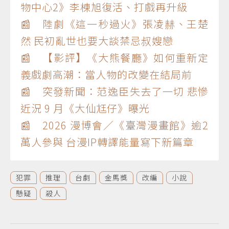
物中心2》李棟旭復活、打戲再升級
📰 陸劇《這一秒過火》張凌赫、王楚
然 民初亂世也要大談禁忌叔嫂戀
📰 【影評】《大熊餐廳》如何重新定
義戲劇高潮：當人物的改變在結局前
📰 突發新聞：范逸臣失去了一切 悲慘
近況 9 月《大仙尪仔》曝光
📰 2026 漫博會／《臺灣漫畫館》逾2
萬人參與 台漫IP轉譯能量寫下新篇章
犯罪
推理
台劇
金馬獎
改編
小說
懸疑
殺人