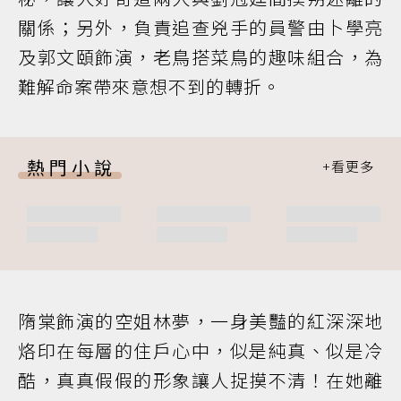
關係；另外，負責追查兇手的員警由卜學亮
及郭文頤飾演，老鳥搭菜鳥的趣味組合，為
難解命案帶來意想不到的轉折。
熱門小說
隋棠飾演的空姐林夢，一身美豔的紅深深地
烙印在每層的住戶心中，似是純真、似是冷
酷，真真假假的形象讓人捉摸不清！在她離