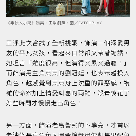
《非殺人小說》隋棠、王淨劇照。圖／CATCHPLAY
王淨此次嘗試了全新挑戰，飾演一個深愛男
友的平凡女孩，看起來日常卻又帶著詭譎，
她坦言「難度很高，但演得又累又過癮！」
而飾演男主角東東的劉冠廷，也表示越投入
角色，越感覺到東東身上沈重的罪惡感，複
雜的命案加上情愛糾葛的兩難，殺青後花了
好些時間才慢慢走出角色！
另一方面，飾演老鳥警察的卜學亮，才甫以
老油條長官角色入圍金鐘獎迷你劇集男配角