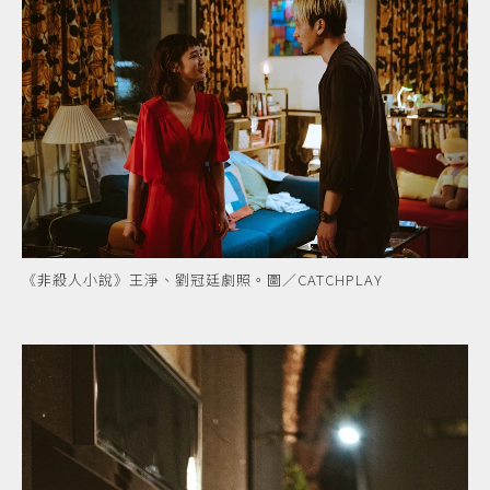
《非殺人小說》王淨、劉冠廷劇照。圖／CATCHPLAY