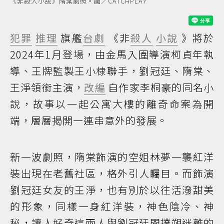
《非殺人小說》隋棠劇照。圖／CATCHPLAY
犯罪
推理
旗艦
台劇
《非
殺人
小說
》將於
2024年1月登場，由金馬入圍導演柯貞年執
導、王牌監製王小棣聯手，劉冠廷、隋棠、
王淨領銜主演，
改編
自作家李桐豪的同名小
說，故事以一起公寓大樓的離奇命案為開
端，層層揭開一連串意外的發展。
新一波劇照，隋棠飾演的空姐林夢一襲紅洋
裝出現在老舊社區，格外引人矚目。而飾演
劉冠廷女友的王淨，也有別於以往活潑甜美
的形象，同樣一身紅洋裝，神色陰冷、神
秘，讓人好奇這兩人與劉冠廷間撲朔迷離的