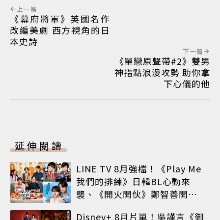
上一篇
《幕府將軍》英國名作
改編美劇 西方視角的日
本史詩
下一篇
《單戀原聲帶#2》雙男
神指點浪漫攻勢 助你拿
下心儀的他
延伸閱讀
LINE TV 8月強檔！《Play Me
我們的排練》日韓BL心動來
襲、《開火開伙》鄭智善開餐
車、神劇《MIU 404》經典回
Disney+ 8月片單！吳謹言《御
歸