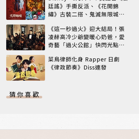
廷謠》手撕反派、《花開錦
繡》古裝二搭、鬼滅無限城震
撼上線
《這一秒過火》迎大結局！張
凌赫高冷少爺變暖心奶爸，愛
奇藝「過火公館」快閃光點台
北
菜鳥律師化身 Rapper 日劇
《律政節奏》Diss連發
猜你喜歡