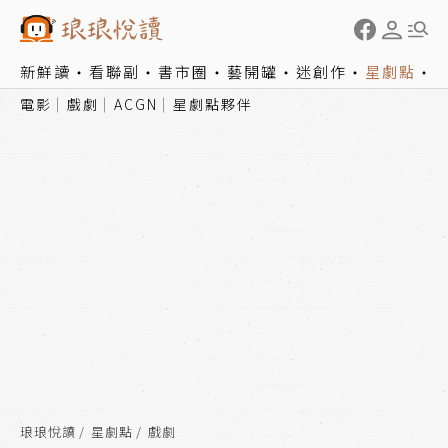
新鮮讀
看聯副
書市圈
藝開罐
迷創作
星劇點
電影
戲劇
ACGN
星劇點夥伴
琅琅悅讀
星劇點
戲劇