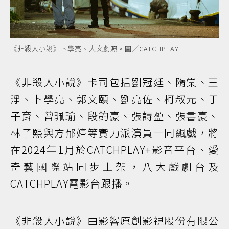
《非殺人小說》卜學亮、大文劇照。圖／CATCHPLAY
《非殺人小說》卡司包括劉冠廷、隋棠、王
淨、卜學亮、郭文頤、劉亮佐、柯叔元、于
子育、曾珮瑜、段鈞豪、張詩盈、張書豪、
林子熙與方郁婷等實力派演員一同飆戲，將
在2024年1月於CATCHPLAY+影音平台、愛
奇藝國際站同步上架，八大戲劇台及
CATCHPLAY電影台跟播。
《非殺人小說》由影響原創影視股份有限公