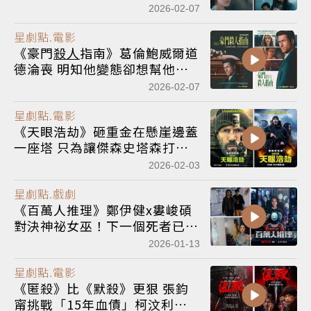
看點總整理
2026-02-07
星劇點.電影
《豪門
殺人
指南》葛倫鮑威爾道
德淪喪 明知他變態卻想幫他加
油
2026-02-07
星劇點.電影
《天眼浩劫》砸重金在懸崖邊蓋
一座塔 只為讓傑森史塔森打得
更真誠
2026-02-03
星劇點.戲劇
《百萬人推理》鄭伊健x婁峻碩
對決神祕女巫！下一個死者已預
定
2026-01-13
星劇點.電影
《匿殺》比《默殺》更狠 張鈞
甯挑戰「15年血債」柯汶利再