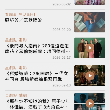
看起來有錢到爆
2026-03-02
看聯副.生活副刊
廖韻芳／沉默暖流
2026-02-20
星劇點.電影
《豪門
殺人
指南》280億遺產怎
麼花？葛倫鮑威爾：想回德州蓋
莊園養親友
2026-02-17
星劇點.電影
《弒婚遊戲：2度開局》三代女
神同台 最強新娘抽根菸再戰
殺
人
邪教
2026-02-13
星劇點.戲劇
《那些你不知道的我》原子少年
「林佳辰」演戲了 8大角色4大