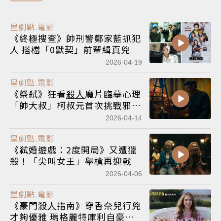
星劇點.電影
《終極搜查》帥刑警鄭家藍抓犯
人 搭檔「0默契」前輩緝真兇
2026-04-19
星劇點.電影
《祭弒》狂看
殺人
魔片臨摹心理
「帥大叔」柯叔元首次挑戰邪教
變態
2026-04-14
星劇點.電影
《弒婚遊戲：2度開局》又遭獵
殺！「尖叫女王」舉槍再迎戰
2026-04-06
星劇點.電影
《豪門
殺人
指南》穿香奈兒行兇
才夠優雅 瑪格麗特庫利自豪：