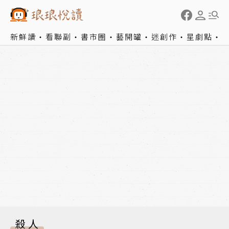
新鮮讀
看聯副
書市圈
藝開罐
迷創作
星劇點
殺人