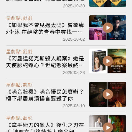
2025-10-30
星劇點.戲劇
《如果我不曾見過太陽》曾敬驊
x李沐 在絕望的青春中尋找一絲
微光
2025-10-02
星劇點.戲劇
《阿曼達諾克斯
殺人
疑案》她是
天使臉蛇蠍心？世紀懸案最終被
判無罪
2025-08-23
星劇點.電影
《噪音殺機》噪音擾民怎麼辦？
樓下鄰居崩潰揚言要殺了你
2025-08-10
星劇點.電影
《拿手術刀的獵人》復仇之刃在
手 法醫女兒終結
殺人
魔父親