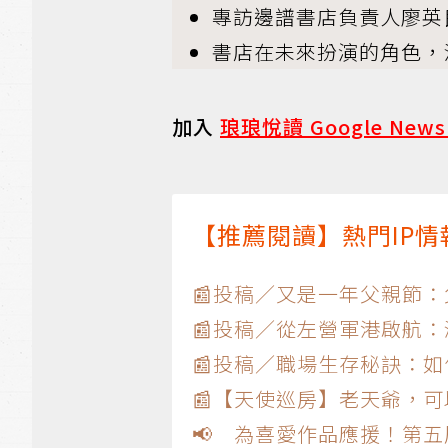
專訪邊譜書店負責人廖英
書店在未來扮演的角色，
加入
琅琅悅讀 Google New
【推薦閱讀】熱門IP
📰投稿／又是一年父親節
📰投稿／從左營軍港啟航
📰投稿／職場生存秘訣：
📰【天使巡房】老天爺，
📢 為喜愛作品應援！第