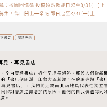
薦：校園回憶錄 投稿領點數即日起至8/31(一)止
集！傷口開出一朵花 即日起至8/31(一)止
獨立書店
閱讀專題
再見，再見書店
查，全台實體書店在近年呈增長趨勢，那與人們從新
到的「書店倒閉潮」印象大異其趣。在琅琅專題「書
，再見書店」，我們將走訪南北兩地具代表性獨立
共同探討書店逆勢增加的原因、他們的自我價值認同
之道。