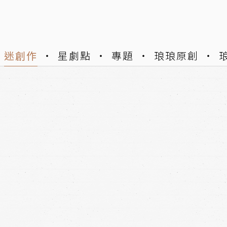
迷創作
星劇點
專題
琅琅原創