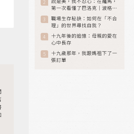
說是美，我不忍心：在羅馬，
第一次看懂了巴洛克｜波格賽
美術館 (Galleria Borghese)
職場生存秘訣：如何在「不合
｜義大利 羅馬
理」的世界尋找自我？
十九年後的追憶：母親的愛在
心中長存
十九歲那年，我跟媽祖下了一
張訂單
聞
店
書
和