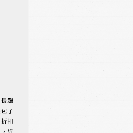
增長趨
跟包子
商折扣
容，近