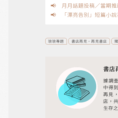
📢 月月話題投稿／當期推
📢 「漂亮告別」短篇小說募
琅琅專題
書店再見，再見書店
書店
據調
中得
再見
店，
生存