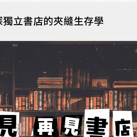
探獨立書店的夾縫生存學