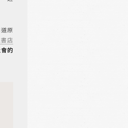
知道原
立書店
社會的