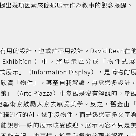
提出幾項因素來簡述展示作為敘事的觀念提醒。
⽤的設計，也或許不⽤設計。David Dean在
Exhibition ）中，將展示區分成「物件式
訊息式展示」（Information Display），是博物
我欣賞「物件」，甚⾄⾃我解讀，無需過多設計
（Arte Piazza）中參觀是沒有解說的，參
但藝術家⿎勵⼤家去感受美學。反之，舊⾦⼭
m）為了解釋流⾏的AI，幾乎沒物件，⽽是透過更多文字
不能說哪⼀端的展示較受歡迎。展示內容不只是
們不能忘記⼀些事情，於是我們向參觀者解釋，