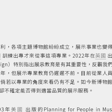
權利，各項主題博物館紛紛成立，展示事業也變
間
訓練出專才來從事這項專業。2022年在
英國
出
 Design）特別指出展⽰教育是有其重要性，反觀我
⼗年，但展示專業教育仍遲遲不前。⽬前從業⼈
，倘若以專業的⾓度來看仍有不⾜。如今新博物
卻不確定能否得到適當品質的展示服務。
93年
美國
出版的Planning for People in Mu