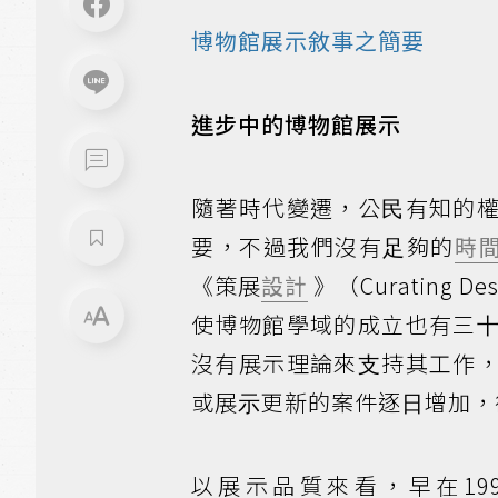
博物館展示敘事之簡要
進步中的博物館展示
隨著時代變遷，公⺠有知的
要，不過我們沒有⾜夠的
時
《策展
設計
》（Curating
使博物館學域的成立也有三
沒有展示理論來⽀持其⼯作
或展⽰更新的案件逐⽇增加，
以展示品質來看，早在19