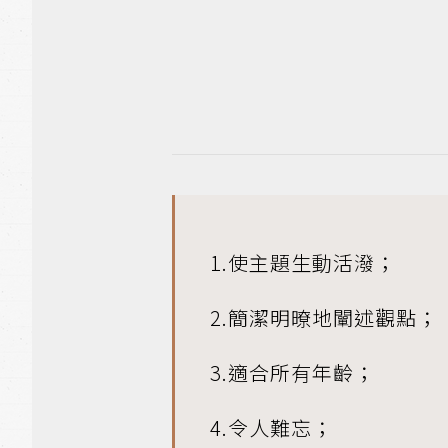
1.使主題⽣動活潑；
2.簡潔明暸地闡述觀點；
3.適合所有年齡；
4.令⼈難忘；