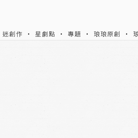
迷創作
星劇點
專題
琅琅原創