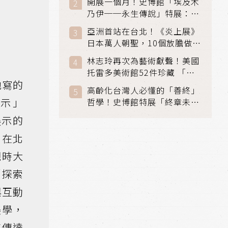
開展一個月！史博館「埃及木
「滑冰賽」更精采
乃伊──永生傳說」特展：看
見物件構築的永生風景
亞洲首站在台北！《炎上展》
日本萬人朝聖，10個放膽做自
己場景與台灣獨家展品同步亮
林志玲再次為藝術獻聲！美國
相
托雷多美術館52件珍藏 「古
他寫的
典光影大師：林布蘭到哥雅」
高齡化台灣人必懂的「善終」
在富邦美術館隆重開展
展示」
哲學！史博館特展「終章未
完」超越生死的文化觀想
館展示的
，在北
觀時⼤
「探索
與互動
美學，
其傳達