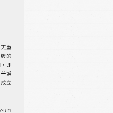
得更重
版的
們，即
員普遍
館成立
seum