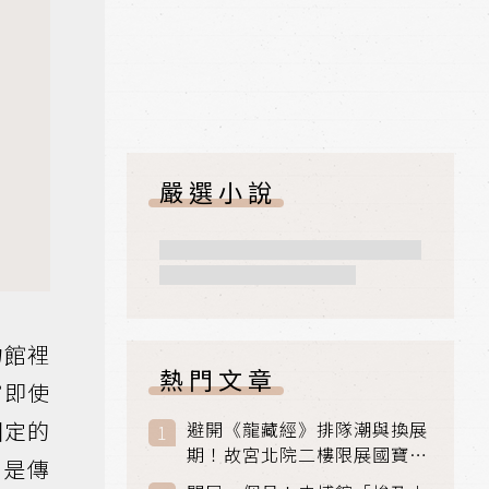
嚴選小說
物館裡
熱門文章
館即使
固定的
避開《龍藏經》排隊潮與換展
期！故宮北院二樓限展國寶
只是傳
〈元世祖出獵圖〉、乾隆最愛