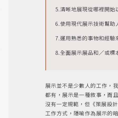
5.清晰地展現從哪裡開始
6.使⽤現代展示技術幫助
7.運⽤熟悉的事物和經驗
8.全⾯展示展品和／或標
展示並不是少數⼈的⼯作，
都有，展示是⼀種敘事，⽽
沒有⼀定規範，但《策展設計
⼯作⽅式，隱喻作為展示的