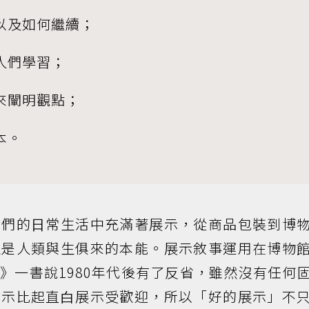
以及如何繼續；
⼈們學習；
來闡明觀點；
本。
我們的⽇常⽣活中充滿著展示，從商品包裝到博
且是⼈類與⽣俱來的本能。展示敘事運⽤在博物
》⼀書說1980年代後有了反省，雖然沒有任何
暗示比起直⽩展示受歡迎，所以「好的展示」不