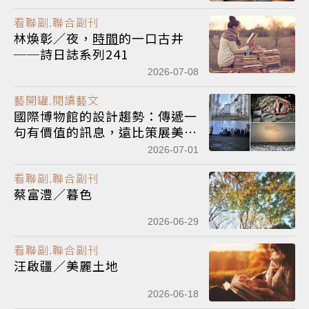
看聯副.聯合副刊
林煥彰／夜，
時間
的一口古井
──詩日誌系列241
2026-07-08
藝開罐.閱讀藝文
國際博物館的設計趨勢：傳遞一
句有價值的訊息，遠比策展美學
更重要
2026-07-01
看聯副.聯合副刊
蔡富澧／暮色
2026-06-29
看聯副.聯合副刊
汪啟疆／美麗土地
2026-06-18