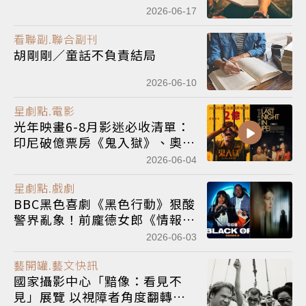
2026-06-17
看聯副.聯合副刊
胡剛剛／童話不負責結局
2026-06-10
星劇點.電影
光年映畫6-8月影迷必收清單：
印尼破億票房《鬼入獄》、奧斯
卡導演製作《外賣：4K數位紀
2026-06-04
念版》等電影來襲
星劇點.戲劇
BBC黑色喜劇《黑色行動》狠酸
警界亂象！前龐德女郎《情報
戰》諜對諜燒腦上架
2026-06-03
藝開罐.藝文快訊
國家攝影中心「黯像：看見不
見」展覽 以視障者角度翻轉多