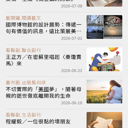
2026-07-08
藝開罐.閱讀藝文
國際博物館的設計趨勢：傳遞一
句有價值的訊息，遠比策展美學
更重要
2026-07-01
看聯副.聯合副刊
王正方／在密蘇里唱起〈秦瓊賣
馬〉來
2026-06-22
書市圈.出版風向球
不切實際的「
美國
夢」，隨著母
親的逝世徹底離開我的生命
2026-06-18
看聯副.生活副刊
程耀毅／一位很黏的壞朋友