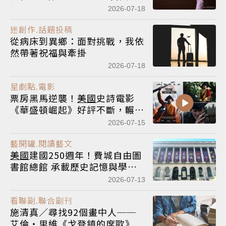
影大師：林布蘭到哥雅」在富邦
2026-07-18
美術館隆重開展
迷創作.話題投稿
從病床到異鄉：面對挑戰，我依
然帶著祝福與牽掛
2026-07-18
星劇點.電影
票房黑馬逆襲！
美國
史詩電影
《華盛頓崛起》好評不斷，輾壓
《玩具總動員5》、《超少女》
2026-07-15
藝開罐.閱讀藝文
美國
建國250週年！費城自由圖
書館總館 承載歷史記憶與學習
精神的殿堂
2026-07-13
看聯副.聯合副刊
施清真／尋找92個畫中人──
艾倫‧里維《戈登鎮的席歐》