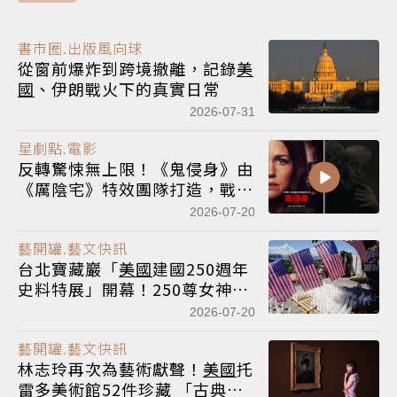
書市圈.出版風向球
從窗前爆炸到跨境撤離，記錄
美
國
、伊朗戰火下的真實日常
2026-07-31
星劇點.電影
反轉驚悚無上限！《鬼侵身》由
《厲陰宅》特效團隊打造，戰慄
放送中
2026-07-20
藝開罐.藝文快訊
台北寶藏巖「
美國
建國250週年
史料特展」開幕！250尊女神陣
列、英雄測驗翻玩歷史
2026-07-20
藝開罐.藝文快訊
林志玲再次為藝術獻聲！
美國
托
雷多美術館52件珍藏 「古典光