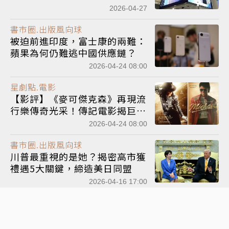
2026-04-27
書市圈.出版風向球
被迫前進印度，富士康的兩難：
蘋果為何仍難逃中國供應鏈？
2026-04-24 08:00
星劇點.電影
【影評】《麥可傑克森》再現流
行樂傳奇光采！傳記電影揭巨星
成長路
2026-04-24 08:00
書市圈.出版風向球
川普最重視的是她？揭密高市獲
禮遇5大關鍵，締造美日同盟
2026-04-16 17:00
迷創作.創作專欄
「老派焦慮的母親」遇上「西式
淡定的兒子」重新定義青銀共居