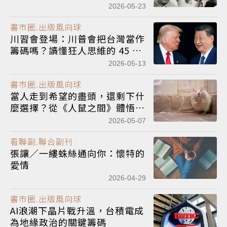
元感官閱讀影像的可能性
2026-05-23
書市圈.出版風向球
川習會登場：川普會把台灣當作
籌碼嗎？讀懂狂人思維的 45 個
關鍵QA
2026-05-13
書市圈.出版風向球
當人走到希望的盡頭，還剩下什
麼選擇？從《人鼠之間》體悟破
碎的「
美國
夢」與無常
2026-05-07
看聯副.聯合副刊
張讓／一縷蛛絲通向你：懷特的
愛情
2026-04-29
書市圈.出版風向球
AI浪潮下晶片戰升溫，台積電成
為地緣政治的關鍵籌碼