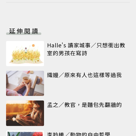
延伸閱讀
Halle's 讀家城事／只想衝出教
室的男孩在寫詩
織嫚／原來有人也這樣等過我
孟之／教官，是麵包先翻牆的
李羚榛／動物的自由哲學