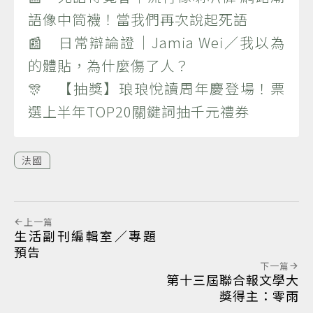
語像中筒襪！當我們再次說起死語
📰 日常辯論證｜Jamia Wei／我以為
的體貼，為什麼傷了人？
🎊 【抽獎】琅琅悅讀周年慶登場！票
選上半年TOP20關鍵詞抽千元禮券
法國
上一篇
生活副刊編輯室／專題
預告
下一篇
第十三屆聯合報文學大
獎得主：零雨