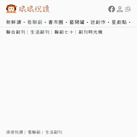
新鮮讀
看聯副
書市圈
藝開罐
迷創作
星劇點
聯合副刊
生活副刊
聯副七十
副刊時光機
琅琅悅讀
看聯副
生活副刊