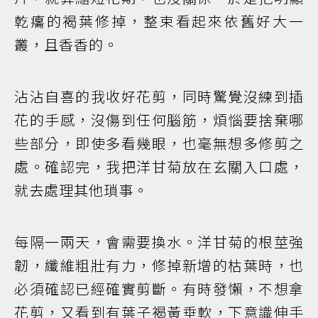
乾癟的褐葉修掉，整束看起來依舊好大一
叢，且香香的。
沾沾自喜的我收好花剪，同時驚覺沒練到插
花的手感，沒傷到任何腦筋，煩惱要捨棄哪
些部分，即使多看幾眼，也毫無想多修剪之
處。確認完，我把洋甘菊放在玄關入口處，
就去處理其他瑣事。
每隔一兩天，會需要換水。洋甘菊的根莖強
韌，纖維粗壯有力，修掉新增的枯葉時，也
必須確認已經確實剪斷。有時發懶，不想拿
花剪，又看到有葉子褐黃垂軟，下意識伸手