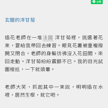
玄關的洋甘菊
插花老師在一堆
法國
洋甘菊裡，挑選著花
束，要給我帶回去練習。眼見花叢被重複撥
開又閉合，老師的身軀彷彿沒入花田間，來
回走動。洋甘菊紛紛震顫不已。我的目光試
圖梭巡，一下就頭暈。
老師大笑，抓起其中一束說，明明插在水
裡，居然生根，就它吧。