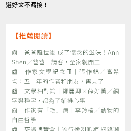
選好文不漏接！
【推薦閱讀】
📰 爸爸離世後 成了懷念的滋味！Ann
Shen／爸爸一請客，全家就開工
📰 作家文學紀念冊｜張作錦／高希
均：五十年的作者和朋友，再見了
📰 文學相對論｜鄭麗卿×薛好薰／網
字與種字，都為了鋪排心事
📰 作家有「毛」病｜李羚榛／動物的
自由哲學
📰 死語博覽會｜流行像喇叭褲 網路潮