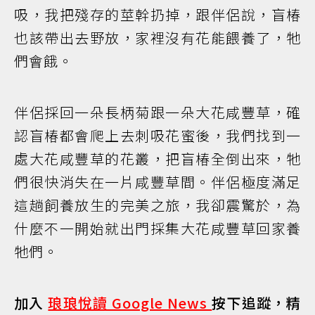
吸，我把殘存的莖幹扔掉，跟伴侶說，盲椿
也該帶出去野放，家裡沒有花能餵養了，牠
們會餓。
伴侶採回一朵長柄菊跟一朵大花咸豐草，確
認盲椿都會爬上去刺吸花蜜後，我們找到一
處大花咸豐草的花叢，把盲椿全倒出來，牠
們很快消失在一片咸豐草間。伴侶極度滿足
這趟飼養放生的完美之旅，我卻震驚於，為
什麼不一開始就出門採集大花咸豐草回家養
牠們。
加入
琅琅悅讀 Google News
按下追蹤，精