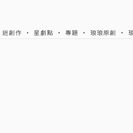
迷創作
星劇點
專題
琅琅原創