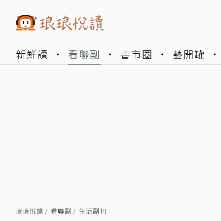
新鮮讀
看聯副
書市圈
藝開罐
琅琅悅讀
看聯副
生活副刊