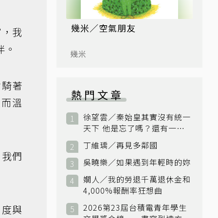
幾米／空氣朋友
官，我
伴。
幾米
會騎著
熱門文章
淡而溫
徐望雲／秦始皇其實沒有統一
天下 他是忘了嗎？還有一個
小國：衛國
丁維瑀／再見多鄰國
。我們
吳曉樂／如果遇到年輕時的妳
嫺人／我的勞退千萬退休金和
4,000%報酬率狂想曲
2026第23屆台積電青年學生
制度與