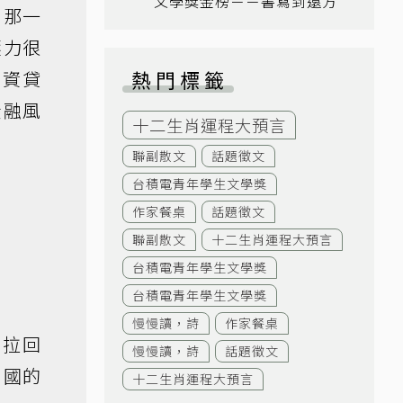
文學獎金榜－－書寫到遠方
。那一
壓力很
熱門標籤
融資貸
金融風
十二生肖運程大預言
聯副散文
話題徵文
台積電青年學生文學獎
作家餐桌
話題徵文
聯副散文
十二生肖運程大預言
台積電青年學生文學獎
台積電青年學生文學獎
慢慢讀，詩
作家餐桌
智拉回
慢慢讀，詩
話題徵文
出國的
十二生肖運程大預言