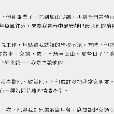
門，他卻畢業了，先到鳳山受訓，再到金門當預
年魚雁往返，成為我青春中最安靜也最深刻的陪
究院工作，地點離我就讀的學校不遠。有時，他
堤散步、交談，或一同騎車上山。那些日子平
心裡承認——我是喜歡他的。
，我喜歡他、欣賞他，但他或許沒把我當女朋友
有一種若即若離的情愫牽引。
有一次，他邀我到兄弟飯店用餐，席間談起交通