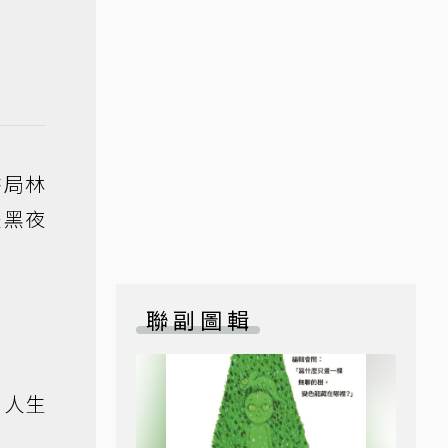
書局林
是黑夜
聯副圖輯
，人生