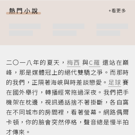
熱門小說
二〇一八年的夏天，
梅西
與
C羅
還站在巔
峰，那是媒體冠上的絕代雙驕之爭。而那時
的我們，正隔著海峽與時差談戀愛。
足球
賽
在國外舉行，轉播經常拖過深夜。我們把手
機架在枕邊，視訊通話捨不著掛斷，各自窩
在不同城市的房間裡，看著螢幕。網路偶爾
卡頓，你的臉會突然停格，聲音總是慢半拍
才傳來。