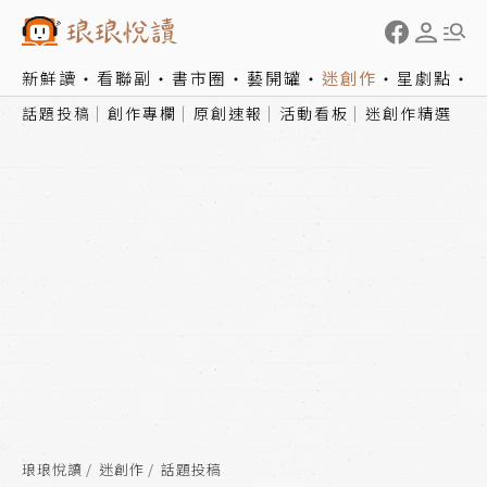
新鮮讀
看聯副
書市圈
藝開罐
迷創作
星劇點
話題投稿
創作專欄
原創速報
活動看板
迷創作精選
琅琅悅讀
迷創作
話題投稿