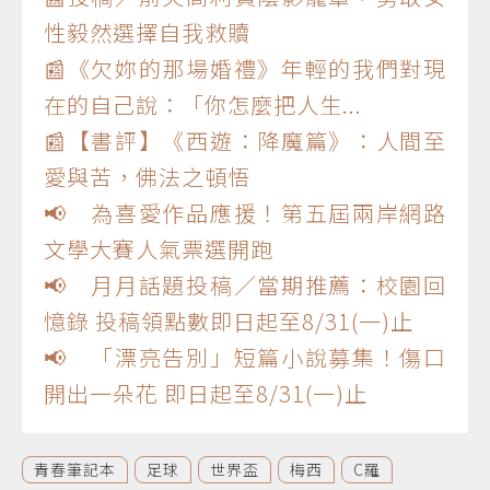
性毅然選擇自我救贖
📰《欠妳的那場婚禮》年輕的我們對現
在的自己說：「你怎麼把人生...
📰【書評】《西遊：降魔篇》：人間至
愛與苦，佛法之頓悟
📢 為喜愛作品應援！第五屆兩岸網路
文學大賽人氣票選開跑
📢 月月話題投稿／當期推薦：校園回
憶錄 投稿領點數即日起至8/31(一)止
📢 「漂亮告別」短篇小說募集！傷口
開出一朵花 即日起至8/31(一)止
青春筆記本
足球
世界盃
梅西
C羅