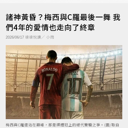
諸神黃昏？梅西與C羅最後一舞 我
們4年的愛情也走向了終章
琅琅悅讀／ 小雨
2026/06/17
梅西與C羅還站在巔峰，那是媒體冠上的絕代雙驕之爭。(圖/取自