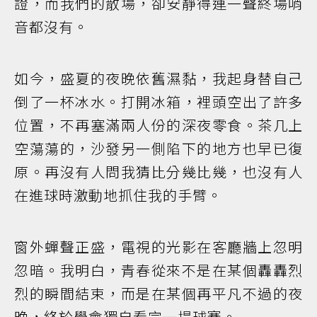
證，而我們的散場，卻安靜得連一聲終場哨
音都沒有。
如今，盛夏的夜晚依舊濕黏，我起身替自己
倒了一杯冰水。打開冰箱，裡頭空出了許多
位置，不再塞滿兩人份的深夜零食。茶几上
空蕩蕩的，沙發另一側陷下的地方也早已復
原。再沒有人問我猜比分幾比幾，也沒有人
在進球時激動地抓住我的手臂。
窗外蟬聲正盛，電視的光影在客廳牆上忽明
忽暗。我明白，青春從來不是在某個轟轟烈
烈的瞬間結束，而是在某個再平凡不過的夜
晚，終於學會獨自看完一場球賽。