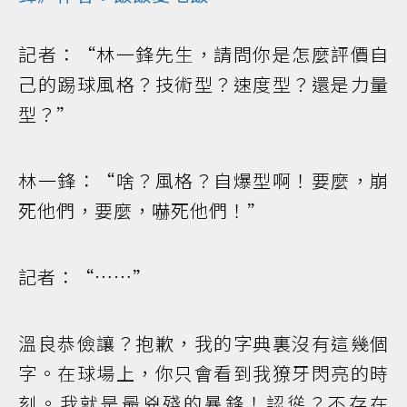
記者：“林一鋒先生，請問你是怎麼評價自
己的踢球風格？技術型？速度型？還是力量
型？”
林一鋒：“啥？風格？自爆型啊！要麼，崩
死他們，要麼，嚇死他們！”
記者：“……”
溫良恭儉讓？抱歉，我的字典裏沒有這幾個
字。在球場上，你只會看到我獠牙閃亮的時
刻。我就是最兇殘的暴鋒！認慫？不存在