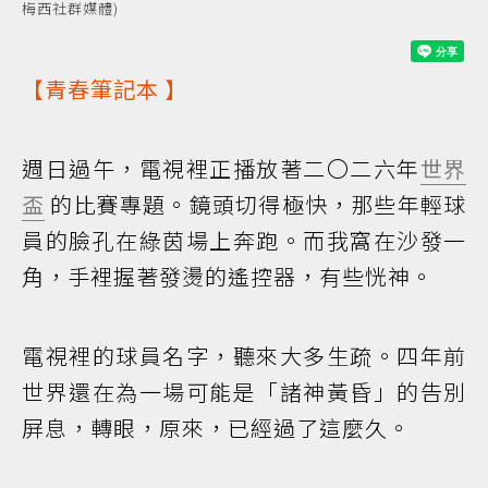
梅西社群媒體)
【
青春筆記本
】
週日過午，電視裡正播放著二〇二六年
世界
盃
的比賽專題。鏡頭切得極快，那些年輕球
員的臉孔在綠茵場上奔跑。而我窩在沙發一
角，手裡握著發燙的遙控器，有些恍神。
電視裡的球員名字，聽來大多生疏。四年前
世界還在為一場可能是「諸神黃昏」的告別
屏息，轉眼，原來，已經過了這麼久。