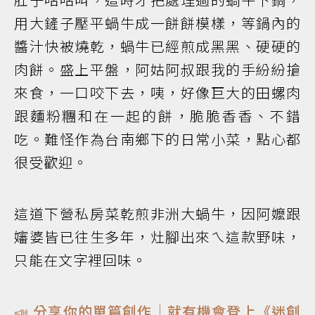
用大鏟子壓平蝸牛成一餅餅模樣，等鍋內的
醬汁快被燒乾，蝸牛已經煎成黑黑、硬硬的
肉餅。盛上平盤，阿姑阿叔跟我的手紛紛搶
來食，一口咬下去，咦，好像巨大的田螺肉
跟麵粉糰和在一起的餅，脆脆香香、不錯
吃。難怪作為台南鄉下的日常小菜，點心都
很受歡迎。
這道下營私房菜乾煎非洲大蝸牛，因阿嬤跟
嬸婆皆已往生多年，灶腳出來ㄟ這款野味，
只能在文字裡回味。
📣 分享你的單篇創作｜就有機會登上《迷創