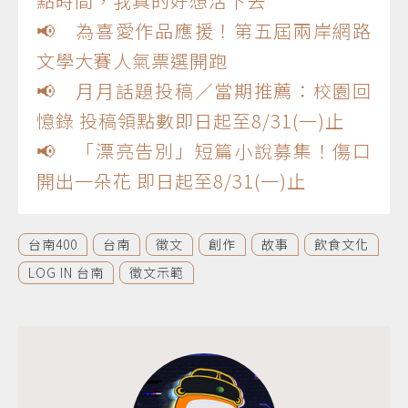
點時間，我真的好想活下去
📢 為喜愛作品應援！第五屆兩岸網路
文學大賽人氣票選開跑
📢 月月話題投稿／當期推薦：校園回
憶錄 投稿領點數即日起至8/31(一)止
📢 「漂亮告別」短篇小說募集！傷口
開出一朵花 即日起至8/31(一)止
台南400
台南
徵文
創作
故事
飲食文化
LOG IN 台南
徵文示範