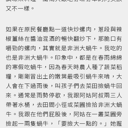
又不一樣。
如果在原民餐廳點一道快炒螺肉，蔥段與辣
椒薑絲在醬油混酒的暢快翻炒下，那脆口有
嚼勁的螺肉，其實就是非洲大蝸牛。我吃的
也是非洲大蝸牛。印象中，都是在春雨綿綿
的寒假吃蝸牛，因為春天時農人種了蔬菜稻
糧，剛剛冒出土的嫩葉最吸引蝸牛來啃，大
人會在下過雨後，叫孩子們去菜田撿蝸牛回
來。通常是雨勢停歇，我跟阿姑阿叔兩三人
帶著水桶，去田間小徑或菜圃撿拾非洲大蝸
牛。我跟在他們屁股後，阿姑在一叢菜圃旁
撿起一兩隻蝸牛，「要撿大一點的。」她握