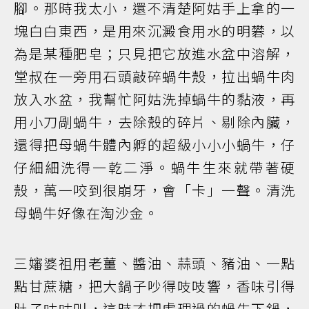
腳。那時我太小，還不清楚阿姑手上拿的一
塊白白東西，是用來沉澱食用水的明礬，以
為是某種肥皂；只見把它放進水盆中溶解，
堂叔在一旁用石頭敲碎蝸牛殼，拉出蝸牛肉
放入水盆，我幫忙阿姑洗掉蝸牛的黏液，再
用小刀剮蝸牛，去除殼的碎片、剔除內臟，
還得把母蝸牛體內孵的超級小小小蝸牛，仔
仔細細洗得一乾二淨。蝸牛生來就帶著硬
殼，萬一咬到很崩牙，會「卡」一聲。清洗
母蝸牛好像在淘沙金。
三嬸婆祖用老薑、醬油、蒜頭、豬油、一點
點甘蔗糖，把大鍋子吵得吱吱響，香味引得
肚子咕咕叫，這時才把處理過的蝸牛下鍋，