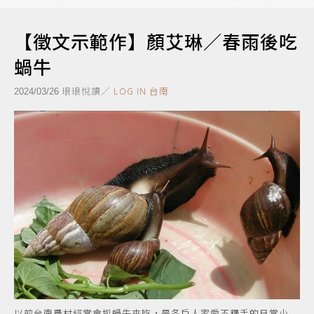
【徵文示範作】顏艾琳／春雨後吃
蝸牛
琅琅悅讀／
LOG IN 台南
2024/03/26
以前台南農村經常會抓蝸牛來吃，是各戶人家愛不釋手的日常小