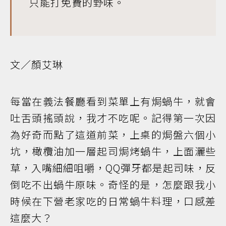
只能打免費的野味。
文／顏艾琳
每當在義法餐廳看到菜單上有焗蝸牛，就會
吐舌頭搖頭說，我才不吃呢。記得第一次因
為好奇而點了這道前菜，上桌的焗盤六個小
坑，橄欖油加一層起司焗烤蝸牛，上面灑些
草，入嘴細細咀嚼，QQ彈牙都是起司味，反
倒吃不出蝸牛原味。奇怪的是，怎麼跟我小
時候在下營老家吃的日常蝸牛料理，口感差
這麼大？