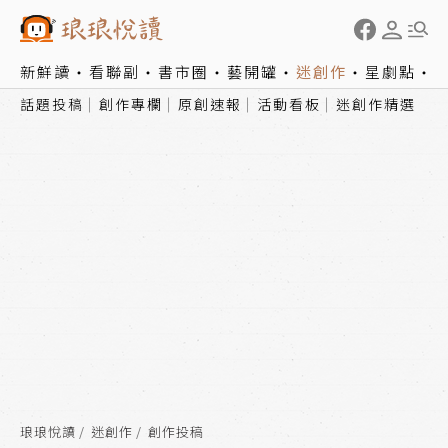
新鮮讀
看聯副
書市圈
藝開罐
迷創作
星劇點
話題投稿
創作專欄
原創速報
活動看板
迷創作精選
琅琅悅讀
迷創作
創作投稿