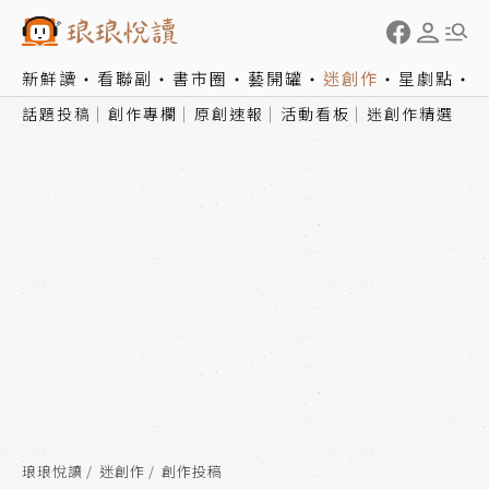
新鮮讀
看聯副
書市圈
藝開罐
迷創作
星劇點
話題投稿
創作專欄
原創速報
活動看板
迷創作精選
琅琅悅讀
迷創作
創作投稿