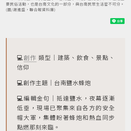
要民俗活動，也是台南文化的一部分，與台南民眾生活密不可分。
(圖/謝進盛，聯合報資料庫)
💻
創作
類型｜建築、飲食、景點、
信仰
💻創作主題｜台南鹽水蜂炮
💻編輯金句｜抵達鹽水，夜幕逐漸
低垂，現場已聚集來自各方的安全
帽大軍，集體盼著蜂炮和熱血同步
點燃那刻來臨。