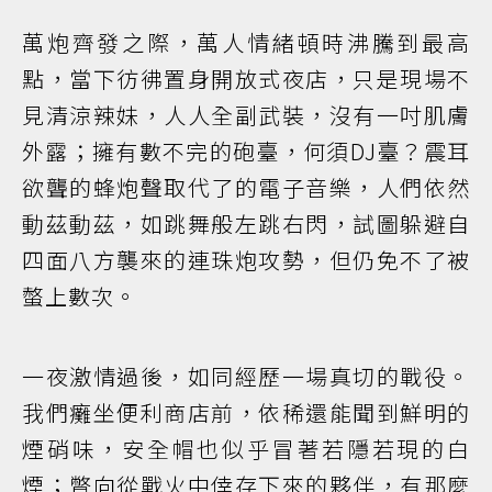
萬炮齊發之際，萬人情緒頓時沸騰到最高
點，當下彷彿置身開放式夜店，只是現場不
見清涼辣妹，人人全副武裝，沒有一吋肌膚
外露；擁有數不完的砲臺，何須DJ臺？震耳
欲聾的蜂炮聲取代了的電子音樂，人們依然
動茲動茲，如跳舞般左跳右閃，試圖躲避自
四面八方襲來的連珠炮攻勢，但仍免不了被
螫上數次。
一夜激情過後，如同經歷一場真切的戰役。
我們癱坐便利商店前，依稀還能聞到鮮明的
煙硝味，安全帽也似乎冒著若隱若現的白
煙；瞥向從戰火中倖存下來的夥伴，有那麼