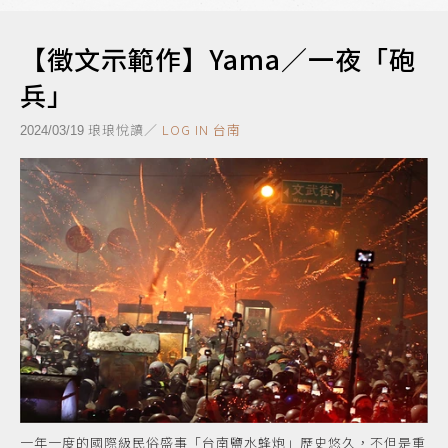
【徵文示範作】Yama／一夜「砲
兵」
琅琅悅讀／
LOG IN 台南
2024/03/19
一年一度的國際級民俗盛事「台南鹽水蜂炮」歷史悠久，不但是重