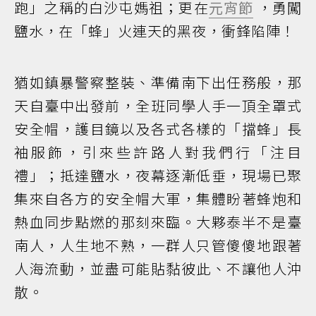
跑」之稱的白沙屯媽祖；更在
元宵節
，勇闖
鹽水，在「蜂」火連天的黑夜，衝鋒陷陣！
猶如鎮暴警察整裝、準備南下出任務般，那
天自臺中出發前，全班同學人手一頂全罩式
安全帽，護目鏡以及各式各樣的「擋蜂」長
袖服飾，引來些許路人對我們行「注目
禮」；抵達鹽水，夜幕逐漸低垂，現場已聚
集來自各方的安全帽大軍，集體盼著蜂炮和
熱血同步點燃的那刻來臨。大夥泰半不是臺
南人，人生地不熟，一群人只管傻傻地跟著
人海流動，並盡可能貼黏彼此、不讓他人沖
散。