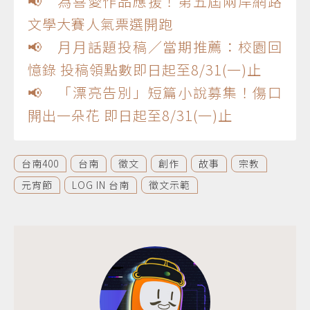
📢 為喜愛作品應援！第五屆兩岸網路
文學大賽人氣票選開跑
📢 月月話題投稿／當期推薦：校園回
憶錄 投稿領點數即日起至8/31(一)止
📢 「漂亮告別」短篇小說募集！傷口
開出一朵花 即日起至8/31(一)止
台南400
台南
徵文
創作
故事
宗教
元宵節
LOG IN 台南
徵文示範