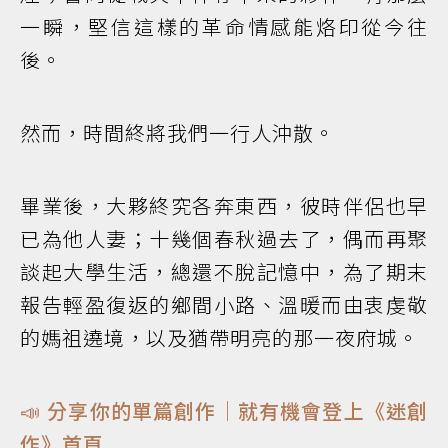
一瞬，堅信這樣的革命情感能烙印從今往
後。
然而，時間終將我們一行人沖散。
畢業後，大夥終究各奔東西，彼時伴侶也早
已為他人妻；十幾個春秋過去了，偶而再聚
談起大學生活，總還不脫記憶中，為了期末
報告輕盈復返的鄉間小路、溫暖而由衷虔敬
的媽祖遶境，以及猶帶明亮的那一夜府城。
📣 分享你的單篇創作｜就有機會登上《迷創
作》首頁