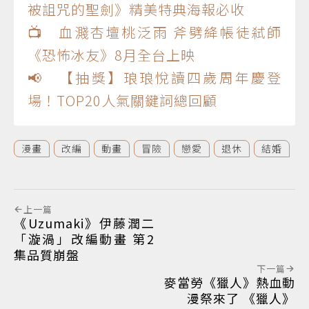
被詛咒的聖劍》精美特典海報必收
📺 血濺杏壇桃泛雨 斧劈絳帳徒弒師
《恐怖冰友》8月全台上映
📢 【抽獎】琅琅悅讀四歲周年慶登
場！TOP20人氣關鍵詞總回顧
漫畫
改編
動畫
冒險
戀愛
退休
結婚
上一篇
《Uzumaki》伊藤潤二
「漩渦」改編動畫 第2
集品質崩盤
下一篇
麥當勞《獵人》熱血動
漫祭來了 《獵人》