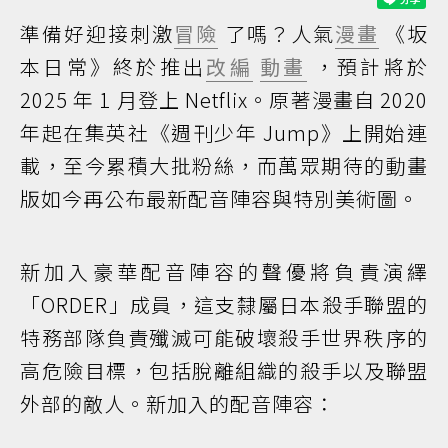
準備好迎接刺激
冒險
了嗎？人氣
漫畫
《坂
本日常》終於推出
改編
動畫
，預計將於
2025 年 1 月登上 Netflix。原著漫畫自 2020
年起在集英社《週刊少年 Jump》上開始連
載，至今累積大批粉絲，而萬眾期待的動畫
版如今再公布最新配音陣容與特別美術圖。
新加入豪華配音陣容的聲優將負責演繹
「ORDER」成員，這支隸屬日本殺手聯盟的
特務部隊負責殲滅可能破壞殺手世界秩序的
高危險目標，包括脫離組織的殺手以及聯盟
外部的敵人。新加入的配音陣容：