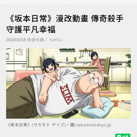
《坂本日常》漫改動畫 傳奇殺手
守護平凡幸福
琅琅悅讀／ Netflix
2024/10/18
《坂本日常》(サカモト デイズ)。圖/sakamotodays.jp