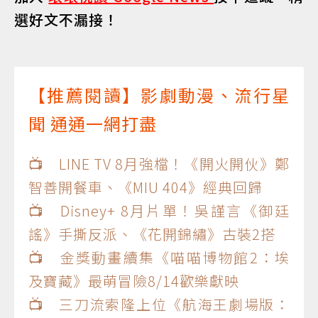
選好文不漏接！
【推薦閱讀】影劇動漫、流行星
聞 通通一網打盡
📺 LINE TV 8月強檔！《開火開伙》鄭
智善開餐車、《MIU 404》經典回歸
📺 Disney+ 8月片單！吳謹言《御廷
謠》手撕反派、《花開錦繡》古裝2搭
📺 金獎動畫續集《喵喵博物館2：埃
及寶藏》最萌冒險8/14歡樂獻映
📺 三刀流索隆上位《航海王劇場版：