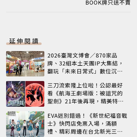
BOOK牌只送不賣
延伸閱讀
2026臺灣文博會／870家品
牌、32組本土天團IP大集結，
翻玩「未來日常式」數位沉浸
體驗
三刀流索隆上位啦！公認最好
看《航海王劇場版：被詛咒的
聖劍》21年後再現，精美特典
海報必收藏
EVA迷別錯過！《新世紀福音戰
士》快閃店免票入場，滿額
禮、精彩周邊在台北新光三越