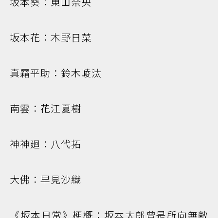
坂本葵：東山奈央
坂本花：木野日菜
真霜平助：鈴木崚汰
南雲：花江夏樹
神神廻：八代拓
大佛：早見沙織
《坂本日常》梗概：坂本太郎曾是所向無敵