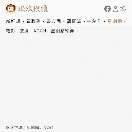
新鮮讀
看聯副
書市圈
藝開罐
迷創作
星劇點
電影
戲劇
ACGN
星劇點夥伴
琅琅悅讀
星劇點
ACGN