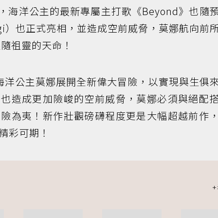
評後，海洋公主的最新專屬主打歌《Beyond》也隨
ngi）也正式亮相，並造成空前威脅，莫娜航向前
隨祖靈的天命！
海洋公主莫娜展開全新偉大冒險，以實現與生俱
，也造成更加險峻的空前威脅，莫娜必須與絕配
化險為夷！新作壯觀磅礴程度更是大幅超越前作
精彩可期！