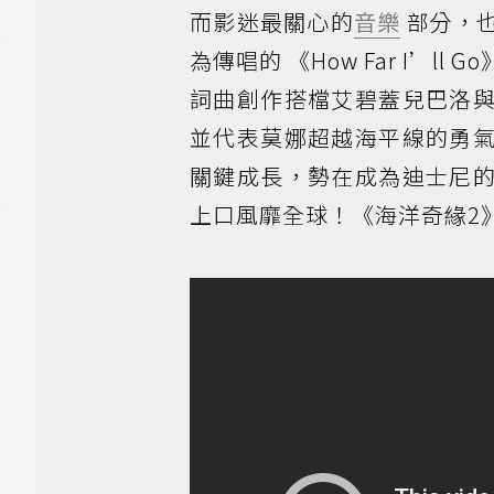
而影迷最關心的
音樂
部分，
為傳唱的 《How Far I’l
詞曲創作搭檔艾碧蓋兒巴洛
並代表莫娜超越海平線的勇
關鍵成長，勢在成為迪士尼
上口風靡全球！《海洋奇緣2》