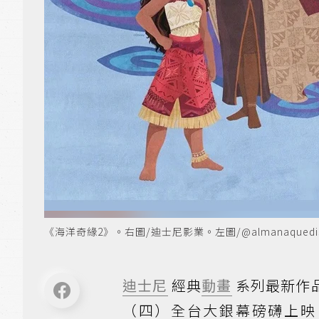
《海洋奇緣2》。右圖/迪士尼影業。左圖/@almanaquedis
迪士尼
經典
動畫
系列最新作品
（四）全台大銀幕磅礴上映