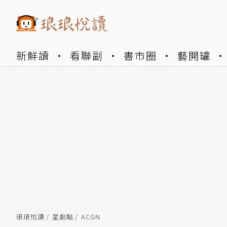
新鮮讀
看聯副
書市圈
藝開罐
琅琅悅讀
星劇點
ACGN