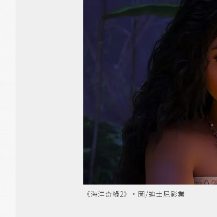
《海洋奇緣2》。圖/迪士尼影業