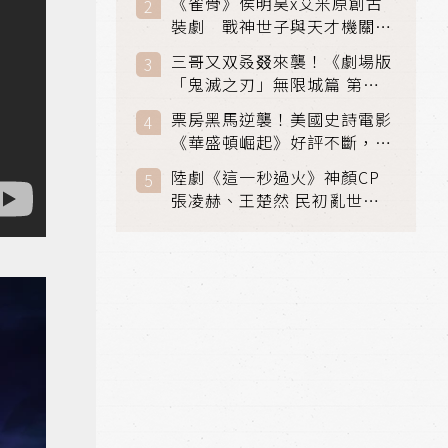
《雀骨》侯明昊x艾米原創古
裝劇 戰神世子與天才機關師
聯手攻克身世之謎
三哥又双叒叕來襲！《劇場版
「鬼滅之刃」無限城篇 第一
章》 七月首登串流平台
票房黑馬逆襲！美國史詩電影
《華盛頓崛起》好評不斷，輾
壓《玩具總動員5》、《超少
陸劇《這一秒過火》神顏CP
女》
張凌赫、王楚然 民初亂世、
家仇國難也要大談禁忌叔嫂戀