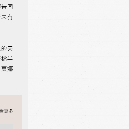
預告同
所未有
來的天
搭檔半
，莫娜