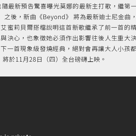
也隨最新預告驚喜曝光莫娜的最新主打歌，繼第
l Go》 之後，新曲《Beyond》 將為最新迪士尼金曲
與艾蜜莉貝爾搭檔說明這首新歌繼承了前一首的
氣與決心，也象徵她必須作出影響往後人生重大
的下一首現象級發燒經典，絕對會再讓大人小孩
將於11月28日（四）全台磅礴上映。