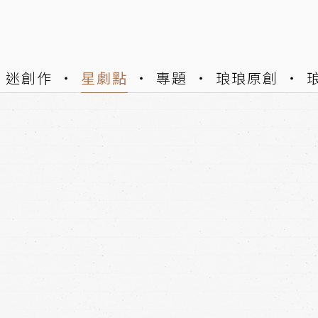
迷創作
星劇點
專題
琅琅原創