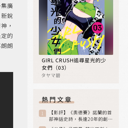
一集廣
，新銳
精神，
決定的
都朗朗
GIRL CRUSH追尋星光的少
女們（03）
タヤマ碧
熱門文章
【影評】《奧德賽》諾蘭的首
部神話史詩，長達20年的創傷
與贖罪之旅