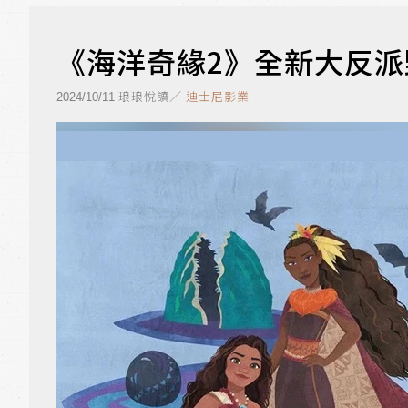
《海洋奇緣2》全新大反
琅琅悅讀／
迪士尼影業
2024/10/11