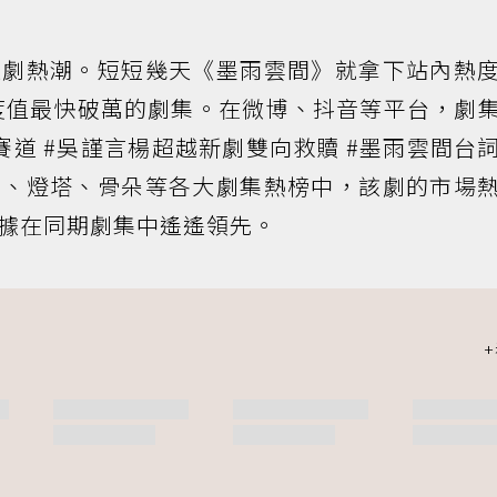
追劇熱潮。短短幾天《墨雨雲間》就拿下站內熱
熱度值最快破萬的劇集。在微博、抖音等平台，劇
賽道 #吳謹言楊超越新劇雙向救贖 #墨雨雲間台
眼、燈塔、骨朵等各大劇集熱榜中，該劇的市場
據在同期劇集中遙遙領先。