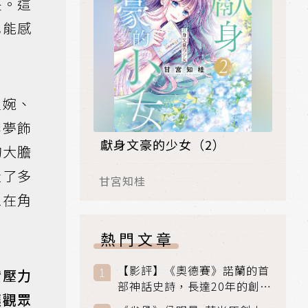
長。這
也能感
溫婉、
李夢飾
獻身文豪的少女（2）
的大膽
造了多
甘宮知桂
眾在角
熱門文章
【影評】《奧德賽》諾蘭的首
實壓力
部神話史詩，長達20年的創傷
讓觀眾
與贖罪之旅