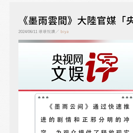
《墨雨雲間》大陸官媒「央
琅琅悅讀／
biya
2024/06/11