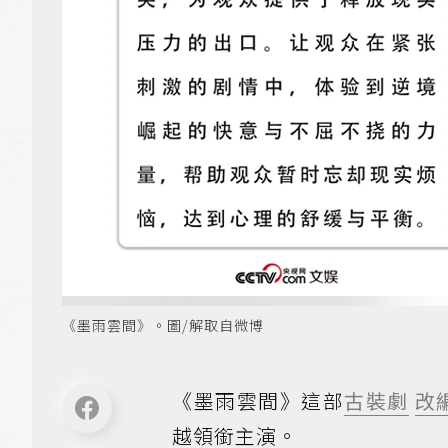
《墨雨雲間》。圖/解取自微博
《墨雨雲間》這部
古裝劇
改
越領銜主演。