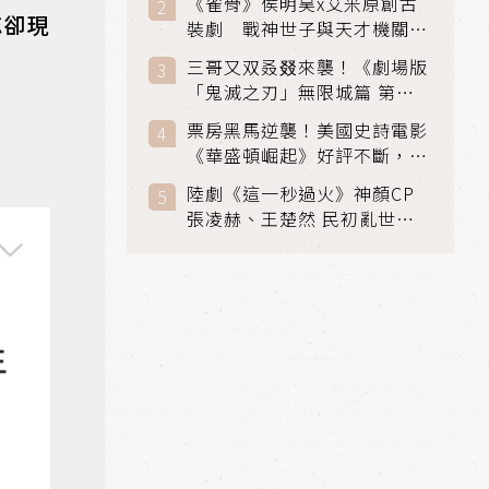
《雀骨》侯明昊x艾米原創古
忘卻現
裝劇 戰神世子與天才機關師
聯手攻克身世之謎
三哥又双叒叕來襲！《劇場版
「鬼滅之刃」無限城篇 第一
章》 七月首登串流平台
票房黑馬逆襲！美國史詩電影
《華盛頓崛起》好評不斷，輾
壓《玩具總動員5》、《超少
陸劇《這一秒過火》神顏CP
女》
張凌赫、王楚然 民初亂世、
家仇國難也要大談禁忌叔嫂戀