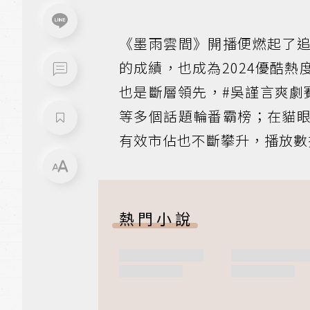
《墨雨雲間》開播便燃起了
的成績，也成為2024優酷
也是斷層領先，#吳謹言爽劇
等多個話題輪番霸榜；在貓
有效市佔也不斷攀升，播放數
熱門小說