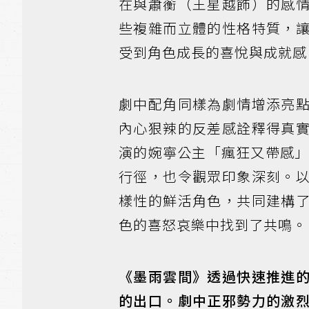
在與蕭蘅（王星越飾）的感
些複雜而立體的性格特質，
受到角色成長的喜悅與成就感
劇中配角同樣為劇情增添亮
內心狠辣的反差感詮釋得真
演的婉寧公主「瘋狂又帶感」
行徑，也令觀眾印象深刻。
樣性的鮮活角色，共同建構
色的喜怒哀樂中找到了共鳴。
《墨雨雲間》透過快速推進
的出口。劇中正邪勢力的激