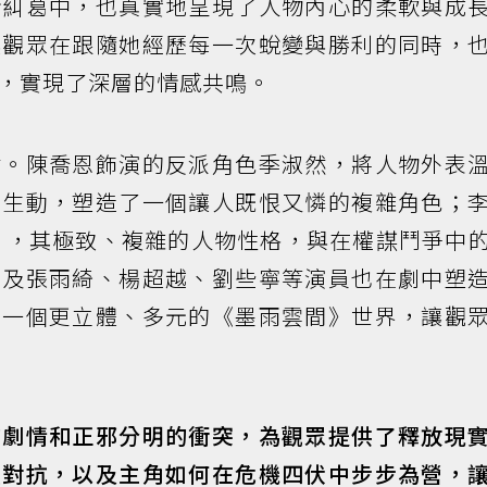
情糾葛中，也真實地呈現了人物內心的柔軟與成
讓觀眾在跟隨她經歷每一次蛻變與勝利的同時，
，實現了深層的情感共鳴。
點。陳喬恩飾演的反派角色季淑然，將人物外表
實生動，塑造了一個讓人既恨又憐的複雜角色；
 ，其極致、複雜的人物性格，與在權謀鬥爭中
以及張雨綺、楊超越、劉些寧等演員也在劇中塑
了一個更立體、多元的《墨雨雲間》世界，讓觀
的劇情和正邪分明的衝突，為觀眾提供了釋放現
烈對抗，以及主角如何在危機四伏中步步為營，