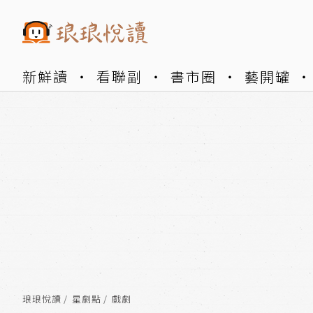
新鮮讀
看聯副
書市圈
藝開罐
琅琅悅讀
星劇點
戲劇