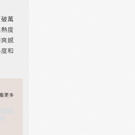
度破萬
集熱度
詞爽感
熱度和