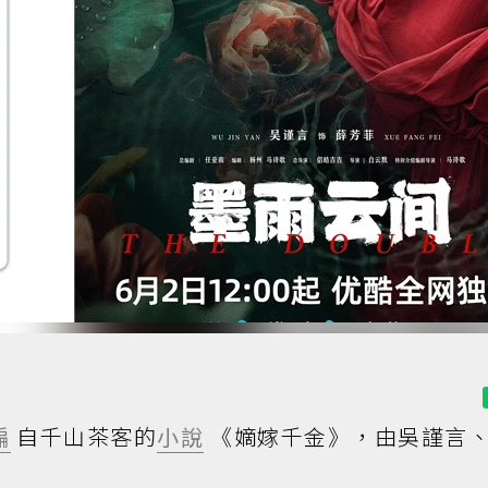
編
自千山茶客的
小說
《嫡嫁千金》，由吳謹言