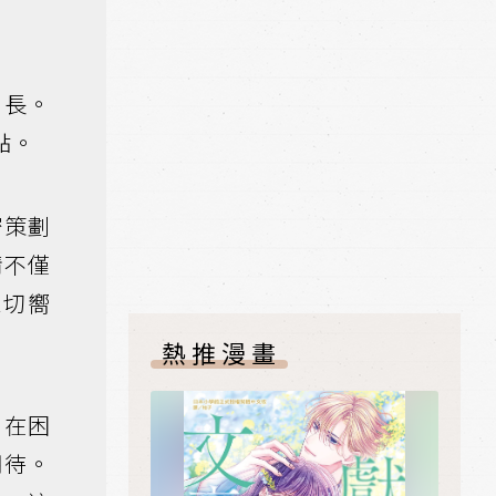
增長。
點。
密策劃
情不僅
深切嚮
熱推漫畫
。在困
期待。