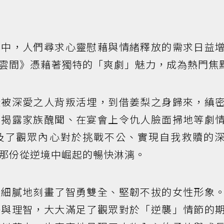
活中，人們尋求心靈慰藉與情緒釋放的需求日益
雲間》憑藉著獨特的「爽劇」魅力，成為熱門焦
從被深愛之人背叛活埋，到借姜梨之身歸來，縝
置揭露家族醜聞、在宴會上令仇人臉面掃地等劇
及了觀眾內心對於挑戰不公、實現自我救贖的
那份從逆境中崛起的暢快淋漓。
》細膩地刻畫了智勇雙全、堅韌不拔的女性形象
靜與理智，大大滿足了觀眾對於「逆襲」情節的