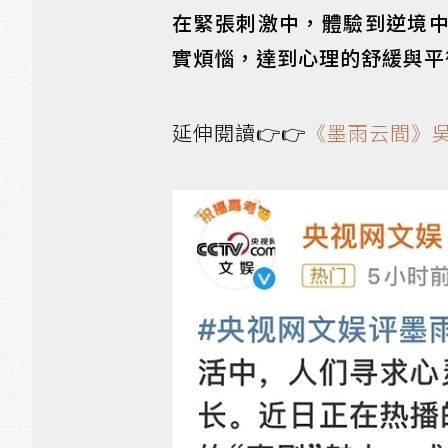
在緊張刺激中，體驗到逆境
實煩惱，達到心理的舒緩與平
延伸閱讀👉👉
《墨雨云間》吳