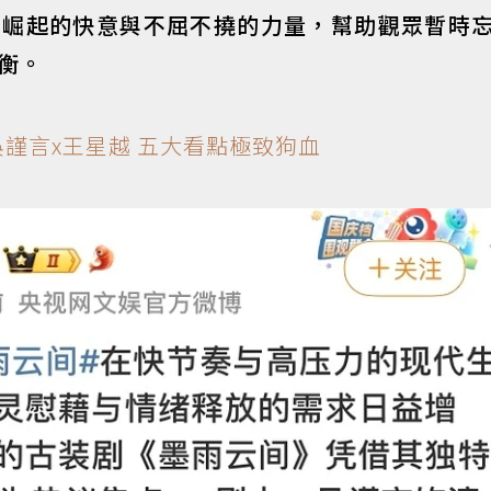
中崛起的快意與不屈不撓的力量，幫助觀眾暫時
衡。
謹言x王星越 五大看點極致狗血