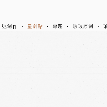
迷創作
星劇點
專題
琅琅原創