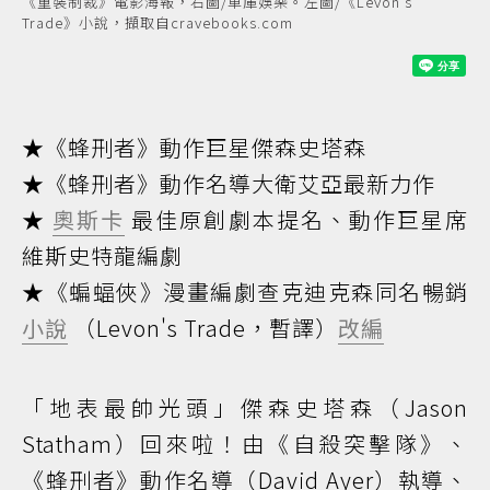
《重裝制裁》電影海報，右圖/車庫娛樂。左圖/《Levon's
Trade》小說，擷取自cravebooks.com
★《蜂刑者》動作巨星傑森史塔森
★《蜂刑者》動作名導大衛艾亞最新力作
★
奧斯卡
最佳原創劇本提名、動作巨星席
維斯史特龍編劇
★《蝙蝠俠》漫畫編劇查克迪克森同名暢銷
小說
（Levon's Trade，暫譯）
改編
「地表最帥光頭」傑森史塔森（Jason
Statham）回來啦！由《自殺突擊隊》、
《蜂刑者》動作名導（David Ayer）執導、