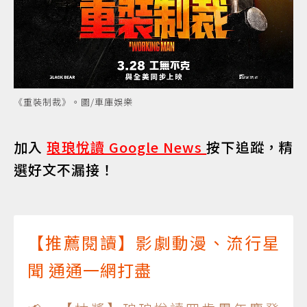
《重裝制裁》。圖/車庫娛樂
加入
琅琅悅讀 Google News
按下追蹤，精
選好文不漏接！
【推薦閱讀】影劇動漫、流行星
聞 通通一網打盡