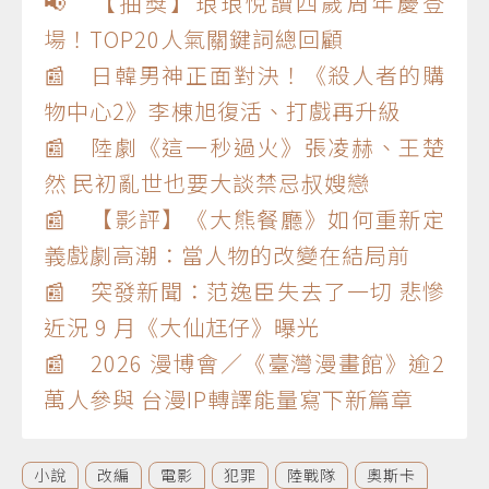
📢 【抽獎】琅琅悅讀四歲周年慶登
場！TOP20人氣關鍵詞總回顧
📰 日韓男神正面對決！《殺人者的購
物中心2》李棟旭復活、打戲再升級
📰 陸劇《這一秒過火》張凌赫、王楚
然 民初亂世也要大談禁忌叔嫂戀
📰 【影評】《大熊餐廳》如何重新定
義戲劇高潮：當人物的改變在結局前
📰 突發新聞：范逸臣失去了一切 悲慘
近況 9 月《大仙尪仔》曝光
📰 2026 漫博會／《臺灣漫畫館》逾2
萬人參與 台漫IP轉譯能量寫下新篇章
小說
改編
電影
犯罪
陸戰隊
奧斯卡