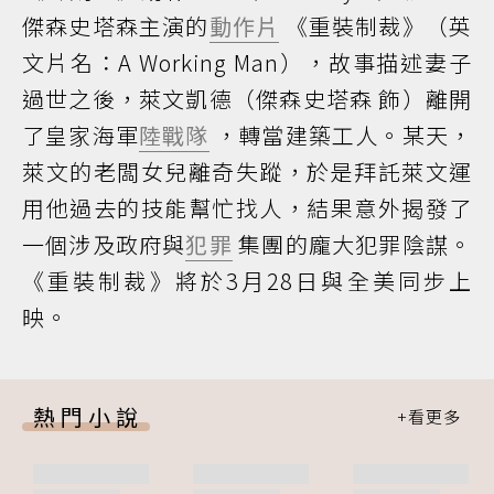
傑森史塔森主演的
動作片
《重裝制裁》（英
文片名：A Working Man），故事描述妻子
過世之後，萊文凱德（傑森史塔森 飾）離開
了皇家海軍
陸戰隊
，轉當建築工人。某天，
萊文的老闆女兒離奇失蹤，於是拜託萊文運
用他過去的技能幫忙找人，結果意外揭發了
一個涉及政府與
犯罪
集團的龐大犯罪陰謀。
《重裝制裁》將於3月28日與全美同步上
映。
熱門小說