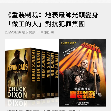
《重裝制裁》地表最帥光頭變身
「做工的人」對抗犯罪集團
琅琅悅讀／ 車庫娛樂
2025/01/26