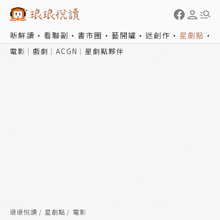
新鮮讀
看聯副
書市圈
藝開罐
迷創作
星劇點
電影
戲劇
ACGN
星劇點夥伴
琅琅悅讀
星劇點
電影