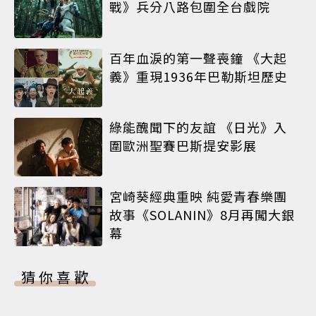
戰》兵分八路包圍全台戲院
百年血淚的第一聲喪鐘 《大起
義》重現1936年巴勒斯坦歷史
綠能醜聞下的友誼 《日光》入
圍歐洲聖賽巴斯提安影展
宮崎葵經典重映 純愛青春樂團
故事《SOLANIN》8月再闖大銀
幕
猜你喜歡