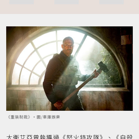
《重裝制裁》。圖/車庫娛樂
大衛艾亞曾執導過《怒火特攻隊》、《自殺