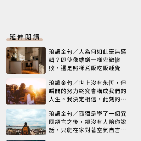
延伸閱讀
琅讀金句／人為何如此毫無邏
輯？即使像螻蟻一樣卑微慘
敗，還是照樣煮飯吃飯睡覺
琅讀金句／世上沒有永恆，但
瞬間的努力終究會構成我們的
人生。我決定相信，此刻的閃
耀就是人生
琅讀金句／孤獨是學了一個異
國語言之後，卻沒有人陪你說
話，只能在家對著空氣自言自
語