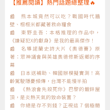
【推薦閱讀】熱門話題總整理🔥
📰 熊本城竟然可以吃？戰國時代牆
壁、榻榻米都藏著救命糧食
📰 東野圭吾：本格推理的作品中，
《嫌疑犯X的獻身》是我的最高傑作！
📰 名導諾蘭史詩大片《奧德賽》原
著：眾神議會與英雄奧德修斯返鄉的序
幕
📰 日本送補助、韓國辦模擬實測！高
齡駕駛隱憂頻傳，台灣不能慢半拍
📰 《熱浪會先殺死你》巴黎的鍍鋅屋
頂，是炎熱天氣的致命裝置？
📰 你總是存不到錢？正視這 7 個極簡