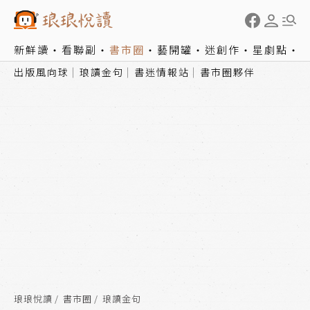
新鮮讀
看聯副
書市圈
藝開罐
迷創作
星劇點
出版風向球
琅讀金句
書迷情報站
書市圈夥伴
琅琅悅讀
書市圈
琅讀金句