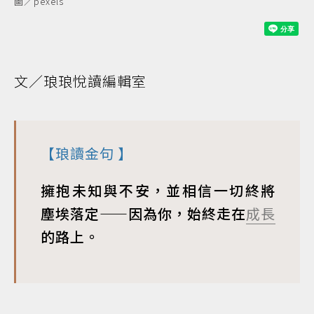
圖／pexels
文／琅琅悅讀編輯室
【
琅讀金句
】
擁抱未知與不安，並相信一切終將
塵埃落定——因為你，始終走在
成長
的路上。