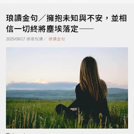
琅讀金句／擁抱未知與不安，並相
信一切終將塵埃落定——
琅琅悅讀／
琅讀金句
2025/09/17