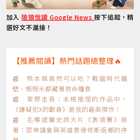
加入
琅琅悅讀 Google News
按下追蹤，精
選好文不漏接！
【推薦閱讀】熱門話題總整理🔥
📰 熊本城竟然可以吃？戰國時代牆
壁、榻榻米都藏著救命糧食
📰 東野圭吾：本格推理的作品中，
《嫌疑犯X的獻身》是我的最高傑作！
📰 名導諾蘭史詩大片《奧德賽》原
著：眾神議會與英雄奧德修斯返鄉的序