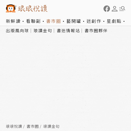
新鮮讀
看聯副
書市圈
藝開罐
迷創作
星劇點
出版風向球
琅讀金句
書迷情報站
書市圈夥伴
琅琅悅讀
書市圈
琅讀金句