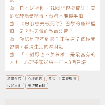
幕
📰 日本送補助、韓國辦模擬實測！高
齡駕駛隱憂頻傳，台灣不能慢半拍
📰 《熱浪會先殺死你》巴黎的鍍鋅屋
頂，是炎熱天氣的致命裝置？
📰 你總是存不到錢？正視這 7 個極簡
習慣，看清生活的漏財點
📰 「不討厭也不羨慕誰，是最富有的
人！」心理學家送給中年人3個建議
琅讀金句
心理勵志
散文
工作職場
悅知文化
出版風向球