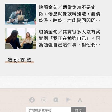
語
琅讀金句／適當休息不是偷
懶，倦怠就像飲料殘渣，要清
乾淨、晾乾，才能變回閃閃發
亮的杯子
琅讀金句／其實很多人沒有察
覺到「我正在勉強自己」。因
為勉強自己這件事，對他們來
說已變得理所當然
猜你喜歡
訂閱