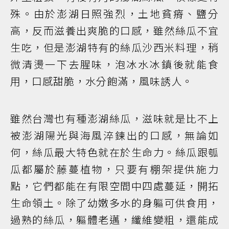
殊。由於澎湖日照強烈，土地貧瘠、鹽分
高，反而滋養出爽脆的口感，雖然絲瓜不宜
生吃，但是澎湖特有的絲瓜沙西米料理，稍
微清燙一下去腥味，泡冰水冰鎮後就能食
用，口感甜脆，水分飽滿，風味誘人。
雖然台灣也有種澎湖絲瓜，滋味就是比不上
被澎湖陽光與海風淬鍊出的口感，無論如
何，絲瓜最大特色就在於生命力。絲瓜跟瓠
瓜都屬於藤蔓植物，只要有棚架提供施力
點，它們都能在有限空間中四處蔓延，開拓
生命領土。除了幼嫩多水的身軀可供食用，
過熟的絲瓜，軀體老邁，纖維變粗，還能成