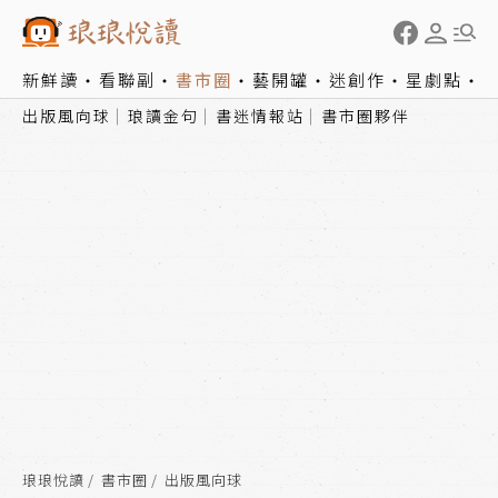
新鮮讀
看聯副
書市圈
藝開罐
迷創作
星劇點
出版風向球
琅讀金句
書迷情報站
書市圈夥伴
琅琅悅讀
書市圈
出版風向球