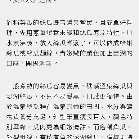
俗稱菜瓜的絲瓜既普遍又常民，且簡單好料
理，先用蔥薑爆香來緩和絲瓜寒涼特性，加
水煮沸後，放入絲瓜煮滾了，可以做成蛤蜊
絲瓜或絲瓜麵線，青嫩嫩的顏色加上豐潤的
口感，開胃
消暑
。
一般煮熟的絲瓜容易變黑，礁溪溫泉絲瓜與
澎湖絲瓜，不只不易變黑，口感更獨特。由
於溫泉絲瓜種在溫泉流通的田間，水分與礦
物質養分充足，外型筆直瘦長巨大，顏色特
別翠綠、瓜肉更為細嫩清甜。而俗稱角瓜、
外型粗獷，有稜有角的澎湖絲瓜，模樣更特