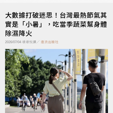
大數據打破迷思！台灣最熱節氣其
實是「小暑」，吃當季蔬菜幫身體
除濕降火
琅琅悅讀／
遠流出版社
2026/07/04