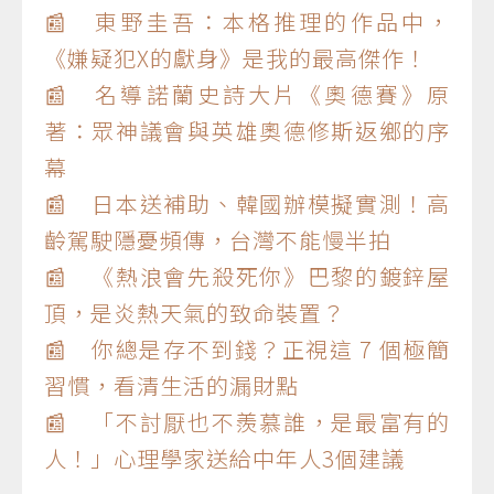
📰 東野圭吾：本格推理的作品中，
《嫌疑犯X的獻身》是我的最高傑作！
📰 名導諾蘭史詩大片《奧德賽》原
著：眾神議會與英雄奧德修斯返鄉的序
幕
📰 日本送補助、韓國辦模擬實測！高
齡駕駛隱憂頻傳，台灣不能慢半拍
📰 《熱浪會先殺死你》巴黎的鍍鋅屋
頂，是炎熱天氣的致命裝置？
📰 你總是存不到錢？正視這 7 個極簡
習慣，看清生活的漏財點
📰 「不討厭也不羨慕誰，是最富有的
人！」心理學家送給中年人3個建議