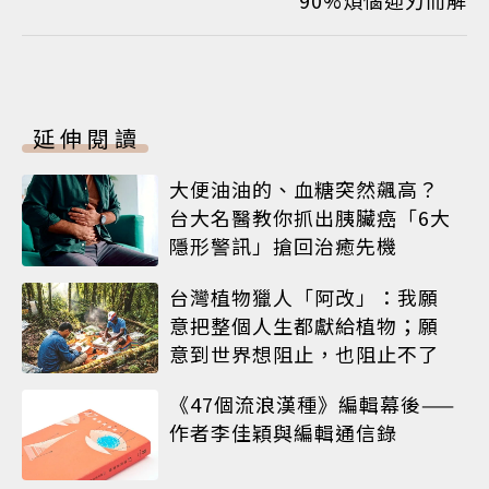
90%煩惱迎刃而解
延伸閱讀
大便油油的、血糖突然飆高？
台大名醫教你抓出胰臟癌「6大
隱形警訊」搶回治癒先機
台灣植物獵人「阿改」：我願
意把整個人生都獻給植物；願
意到世界想阻止，也阻止不了
《47個流浪漢種》編輯幕後——
作者李佳穎與編輯通信錄