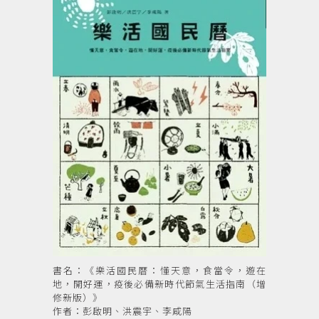
書名：《樂活國民曆：懂天意，食當令，遊在
地，開好運，疫後必備新時代節氣生活指南（增
修新版）》
作者：彭啟明、洪震宇、李咸陽