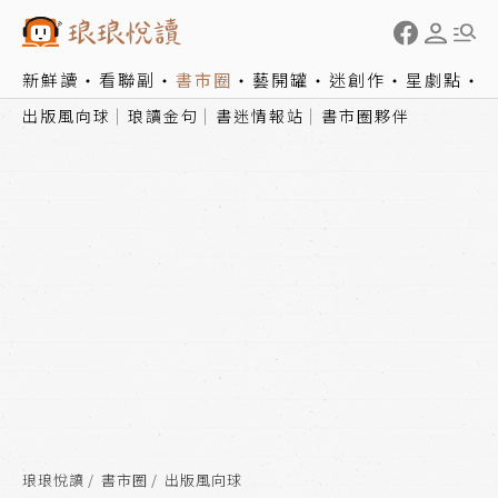
新鮮讀
看聯副
書市圈
藝開罐
迷創作
星劇點
出版風向球
琅讀金句
書迷情報站
書市圈夥伴
琅琅悅讀
書市圈
出版風向球