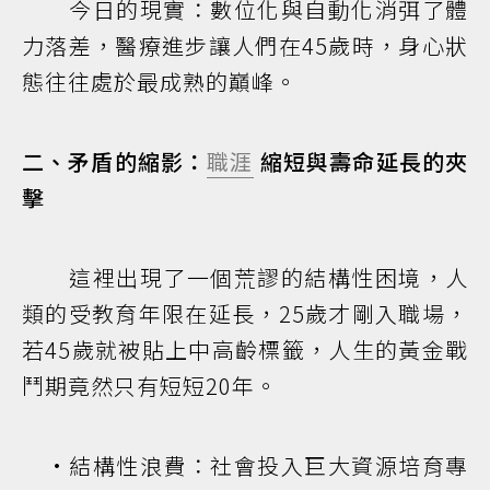
今日的現實：數位化與自動化消弭了體
力落差，醫療進步讓人們在45歲時，身心狀
態往往處於最成熟的巔峰。
二、矛盾的縮影：
職涯
縮短與壽命延長的夾
擊
這裡出現了一個荒謬的結構性困境，人
類的受教育年限在延長，25歲才剛入職場，
若45歲就被貼上中高齡標籤，人生的黃金戰
鬥期竟然只有短短20年。
•結構性浪費：社會投入巨大資源培育專