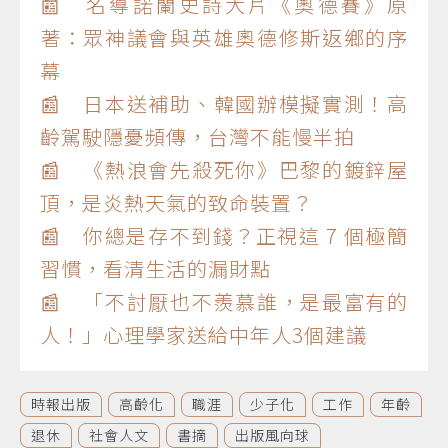
📰 名導諾蘭史詩大片《奧德賽》原
著：眾神議會與英雄奧德修斯返鄉的序
幕
📰 日本送補助、韓國辦模擬實測！高
齡駕駛隱憂頻傳，台灣不能慢半拍
📰 《熱浪會先殺死你》巴黎的鍍鋅屋
頂，是炎熱天氣的致命裝置？
📰 你總是存不到錢？正視這 7 個極簡
習慣，看清生活的漏財點
📰 「不討厭也不羨慕誰，是最富有的
人！」心理學家送給中年人3個建議
時報出版
高齡化
職涯
少子化
工作
年齡
退休
社會人文
書摘
出版風向球