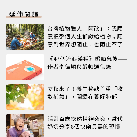
延伸閱讀
台灣植物獵人「阿改」：我願
意把整個人生都獻給植物；願
意到世界想阻止，也阻止不了
《47個流浪漢種》編輯幕後——
作者李佳穎與編輯通信錄
立秋來了！養生秘訣首重「收
斂補氣」，關鍵在養好肺部
活到百歲依然精神奕奕，哲代
奶奶分享8個快樂長壽的習慣