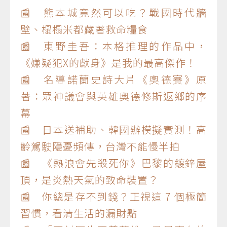
📰 熊本城竟然可以吃？戰國時代牆
壁、榻榻米都藏著救命糧食
📰 東野圭吾：本格推理的作品中，
《嫌疑犯X的獻身》是我的最高傑作！
📰 名導諾蘭史詩大片《奧德賽》原
著：眾神議會與英雄奧德修斯返鄉的序
幕
📰 日本送補助、韓國辦模擬實測！高
齡駕駛隱憂頻傳，台灣不能慢半拍
📰 《熱浪會先殺死你》巴黎的鍍鋅屋
頂，是炎熱天氣的致命裝置？
📰 你總是存不到錢？正視這 7 個極簡
習慣，看清生活的漏財點