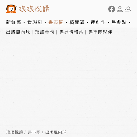
新鮮讀
看聯副
書市圈
藝開罐
迷創作
星劇點
出版風向球
琅讀金句
書迷情報站
書市圈夥伴
琅琅悅讀
書市圈
出版風向球