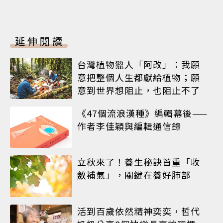
延伸閱讀
台灣植物獵人「阿改」：我願
意把整個人生都獻給植物；願
意到世界想阻止，也阻止不了
《47個流浪漢種》編輯幕後——
作者李佳穎與編輯通信錄
立秋來了！養生秘訣首重「收
斂補氣」，關鍵在養好肺部
活到百歲依然精神奕奕，哲代