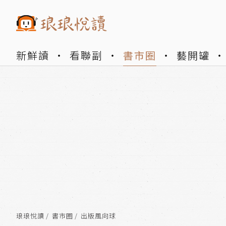
新鮮讀
看聯副
書市圈
藝開罐
琅琅悅讀
書市圈
出版風向球