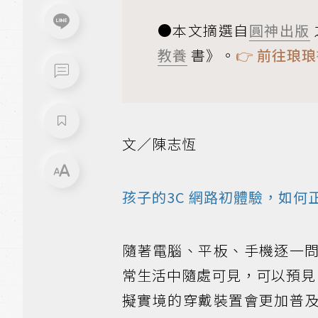
●本文摘選自
圓神出版
教養
書》。
👉
前往琅琅
文／陳志恆
孩子的
3C
網路初體驗，如何
隨著電腦、平板、手機逐一
常生活中隨處可見，可以預見，
擬實境的穿戴裝置會更加普