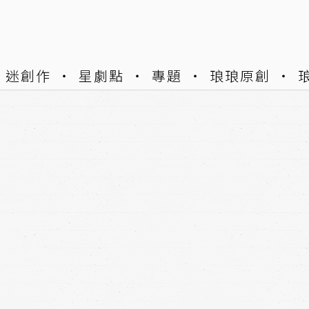
迷創作
星劇點
專題
琅琅原創