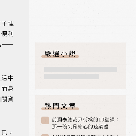
孩子理
活便利
品——
嚴選小說
生活中
，而身
相關資
熱門文章
前潤泰總裁尹衍樑的10堂課：
那一碗刻骨銘心的蔬菜麵
不已，