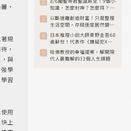
8/6關聖帝君聖誕將至！9個小
美麗，
知識，怎麼封神？怎麼拜？該
拜哪個關帝？
以斷捨離創造財富！只是整理
生活空間，存錢速度居然變快
了
日本推理小說大師東野圭吾68
試著規
歲辭世！代表作《嫌疑犯X的
期待，
獻身》《解憂雜貨店》獲獎無
哈佛教授的幸福提案，解開現
數
醒，與
代人最難解的33個人生課題
補強學
上學習
能使用
很快上