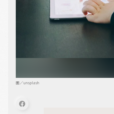
圖／unsplash