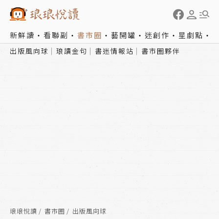
新鮮讀
看聯副
書市圈
藝開罐
迷創作
星劇點
出版風向球
琅讀金句
書迷情報站
書市圈夥伴
琅琅悅讀
書市圈
出版風向球