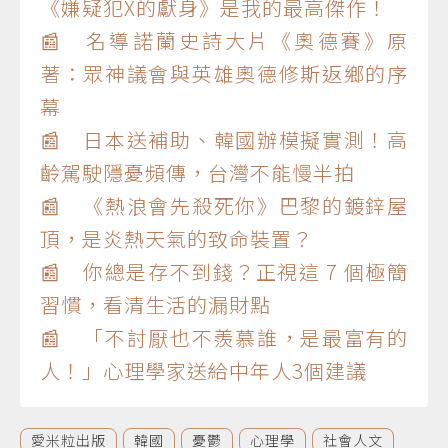
《嫌疑犯X的獻身》是我的最高傑作！
📰 名導諾蘭史詩大片《奧德賽》原
著：眾神議會與英雄奧德修斯返鄉的序
幕
📰 日本送補助、韓國辦模擬實測！高
齡駕駛隱憂頻傳，台灣不能慢半拍
📰 《熱浪會先殺死你》巴黎的鍍鋅屋
頂，是炎熱天氣的致命裝置？
📰 你總是存不到錢？正視這 7 個極簡
習慣，看清生活的漏財點
📰 「不討厭也不羨慕誰，是最富有的
人！」心理學家送給中年人3個建議
愛米粒出版
韓國
憂鬱
心理學
社會人文