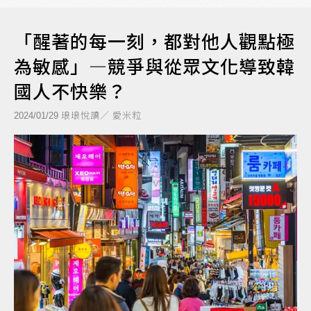
「醒著的每一刻，都對他人觀點極
為敏感」—競爭與從眾文化導致韓
國人不快樂？
琅琅悅讀／ 愛米粒
2024/01/29