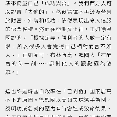
準來衡量自己「成功與否」。我們西方人可
以說聲「去他的」，然後選擇不再汲汲營營
於財富、外貌和成功，依然表現出令人信服
的快樂模樣。然而在亞洲文化裡，正如徐恩
國說的，「根據定義，勝利者的人數一定有
限，所以很多人會覺得自己相對而言不如
人。」正如麥可．布林所寫，韓國人「在醒
著的每一刻……都對他人的觀點極為敏
感。」
這也許是韓國自殺率在「已開發」國家居高
不下的原因。徐恩國以高爾夫球選手為例，
說明功成名就的壓力有時會造成致命後果。
女子高爾夫球員世界排名前一百名裡大約有