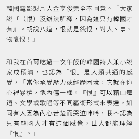
韓國電影製片人金亨俊完全不同意。「大家
說『（恨）沒辦法解釋，因為這只有韓國才
有』。胡說八道，恨就是怨恨，對人、事、
物懷恨！」
和我在首爾吃過一次午飯的韓國詩人兼小說
家成碩濟，也認為「恨」是人類共通的感
受，「當你承受壓力或經歷困境，它就在你
心裡累積，像內傷一樣。『恨』可以藉由舞
蹈、文學或歌唱等不同藝術形式來表達，如
同有人因為內心苦楚而哭泣呻吟，我不認為
只有韓國人才有這個感覺，世人都能理解
『恨』。」