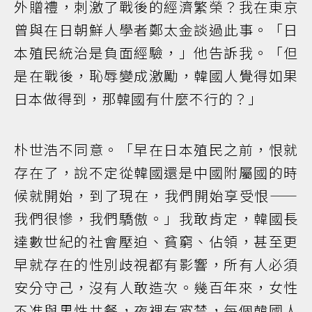
外贈禮，刺激了戰後的經濟繁榮？我在東京
曾與在日朝鮮人學者鄭太金談過此事。「日
本殖民統治是負面經驗，」他告訴我。「但
是在戰後，恥辱變成激勵，韓國人覺得如果
日本做得到，那韓國有什麼不行的？」
朴世浩不同意。「早在日本殖民之前，恨就
存在了，說不定從韓國還是中國附屬國的時
候就開始，到了現在，我們開始享受恨——
我們很慘，我們驕傲。」我敢肯定，韓國長
達數世紀的社會壓迫、貧窮、佔領，甚至更
早就存在的性別歧視都有影響，所有人必須
安分守己，沒有人敢造次。幾百年來，女性
不准與男性共餐，夜裡有宵禁，每個韓國人