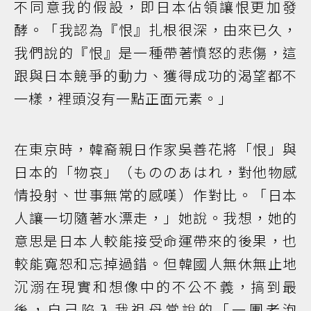
不同意我的假設，即日本佔領讓恨更加發
酵。「我認為『恨』扎根很深，由來已久，
我們說的『恨』是一種帶著憤怒的悲傷，這
跟與日本競爭的動力、獲得成功的渴望都不
一樣，裡頭沒有一點正面元素。」
在東京時，韓裔親日作家吳善花將「恨」與
日本的「物哀」（もののあはれ，對他物感
情投射、世事無常的感嘆）作對比。「日本
人讓一切隨著水漂走，」她說。我想，她的
意思是日本人較能接受命運帶來的後果，也
較能寬恕和忘掉過錯。但韓國人無休無止地
沉溺在現實和想像中的不公不義，搞到最
後，自己陷入我祖母常說的「一團老泡