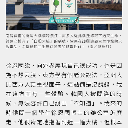
南韓首爾的麻浦大橋橫跨漢江，許多人從此橋邊緣躍下結束生命，
讓這座橋有了「自殺大橋」的稱號。當局在護欄邊設置生命熱線求
救電話，希望能挽回生無可戀者的寶貴性命。（圖／歐新社）
徐恩國說，向外界展現自己很成功，也是因
為不想丟臉。東方學有個老套說法，亞洲人
比西方人更重視面子，這點倒是沒說錯，我
在這方面有一些體驗。韓國人被問路的時
候，無法容許自己說出「不知道」。我來的
時候問一個學生徐恩國博士的辦公室怎麼
走，他很肯定地指著附近一幢大樓，但根本