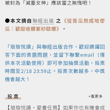
被封為「減重女神」應該當之無愧吧！
●本文摘自
聯經出版
之
《從苦瓜熬成哈密
瓜：歡迎收聽紫砂歐娜》
。
「琅琅悅讀」與聯經出版合作，歡迎踴躍回
答下面的票選問題，並留下聯繫email（僅
供本次活動使用）即可參加抽獎活動，投票
時間至2/18 23:59止。投票次數越多，中獎
機會越大！
投票
【琅琅悅讀‧愛書任務】如果你也有機會成