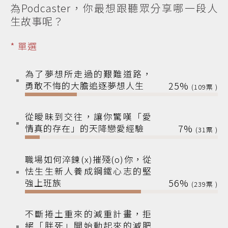
為Podcaster，你最想跟聽眾分享哪一段人
生故事呢？
* 單選
為了夢想所走過的艱難道路，
勇敢不悔的大膽追逐夢想人生
25%
109
從曖昧到交往，讓你驚嘆「愛
情真的存在」的天降戀愛經驗
7%
31
職場如何淬鍊(x)摧殘(o)你，從
怯生生新人養成鋼鐵心志的堅
強上班族
56%
239
不斷捲土重來的減重計畫，拒
絕「胖死」開始動起來的減肥