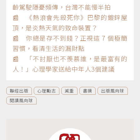
齡駕駛隱憂頻傳，台灣不能慢半拍
📰 《熱浪會先殺死你》巴黎的鍍鋅屋
頂，是炎熱天氣的致命裝置？
📰 你總是存不到錢？正視這 7 個極簡
習慣，看清生活的漏財點
📰 「不討厭也不羨慕誰，是最富有的
人！」心理學家送給中年人3個建議
聯經出版
心理勵志
減重
書摘
出版風向球
閱讀風向球