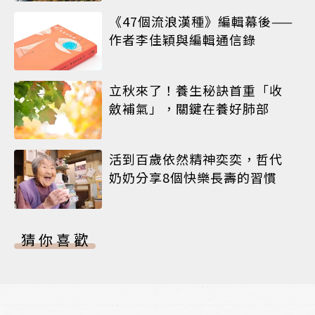
《47個流浪漢種》編輯幕後——
作者李佳穎與編輯通信錄
立秋來了！養生秘訣首重「收
斂補氣」，關鍵在養好肺部
活到百歲依然精神奕奕，哲代
奶奶分享8個快樂長壽的習慣
猜你喜歡