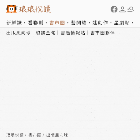
新鮮讀
看聯副
書市圈
藝開罐
迷創作
星劇點
出版風向球
琅讀金句
書迷情報站
書市圈夥伴
琅琅悅讀
書市圈
出版風向球