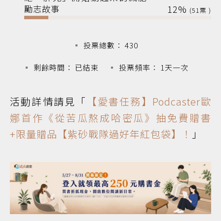
勵志故事
12%
51
投票總數： 430
剩餘時間： 已結束
投票頻率： 1天一次
活動詳情請見「
【愛書任務】Podcaster歐
娜首作《從苦瓜熬成哈密瓜》抽免費贈書
+限量贈品【紫砂戰隊過好年紅包袋】！
」