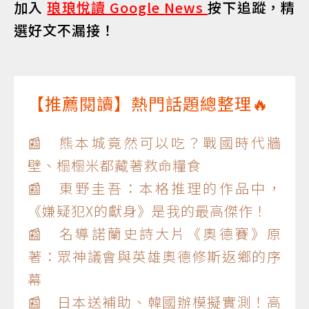
加入
琅琅悅讀 Google News
按下追蹤，精
選好文不漏接！
【推薦閱讀】熱門話題總整理🔥
📰 熊本城竟然可以吃？戰國時代牆
壁、榻榻米都藏著救命糧食
📰 東野圭吾：本格推理的作品中，
《嫌疑犯X的獻身》是我的最高傑作！
📰 名導諾蘭史詩大片《奧德賽》原
著：眾神議會與英雄奧德修斯返鄉的序
幕
📰 日本送補助、韓國辦模擬實測！高