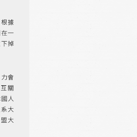
。根據
國在一
往下掉
引力會
相互關
韓國人
理系大
聯盟大