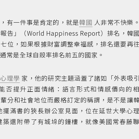
首，有一件事是肯定的，就是
韓國
人非常不快樂
（World Happiness Report）排名，韓
十七位，如果根據財富調整幸福感，排名還要再
，通常是全球自殺率排名前五的國家。
國
心理學
家，他的研究主題涵蓋了諸如「外表吸
能否提升正面情緒：語言形式和情感價向的
依輩分和社會地位而嚴格訂定的稱謂，是不是讓
他擺滿書的狹長辦公室見面，位在延世大學心
建築還附帶了有城垛的鐘樓，就像美國常春藤