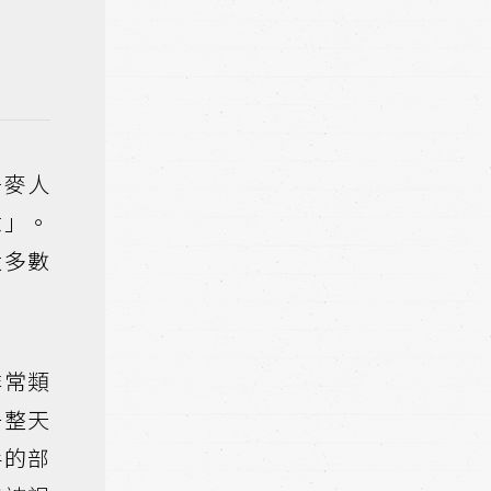
丹麥人
意」。
大多數
非常類
一整天
手的部