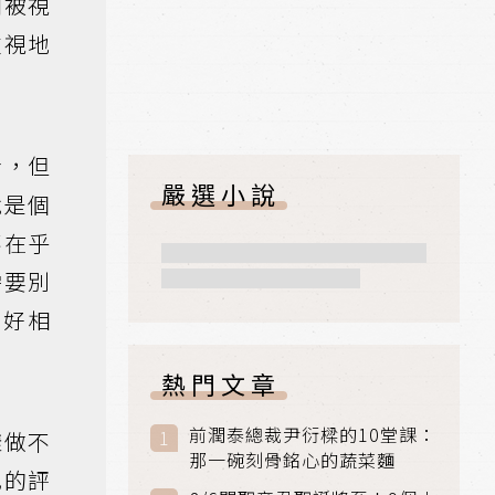
和被視
重視地
者，但
嚴選小說
就是個
不在乎
需要別
剛好相
熱門文章
前潤泰總裁尹衍樑的10堂課：
樣做不
那一碗刻骨銘心的蔬菜麵
己的評