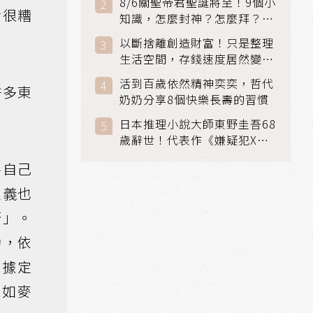
8/6關聖帝君聖誕將至！9個小
活很糟
知識，怎麼封神？怎麼拜？該
拜哪個關帝？
以斷捨離創造財富！只是整理
生活空間，存錢速度居然變快
了
活到百歲依然精神奕奕，哲代
許多東
奶奶分享8個快樂長壽的習慣
日本推理小說大師東野圭吾68
歲辭世！代表作《嫌疑犯X的
獻身》《解憂雜貨店》獲獎無
將自己
數
主義也
否」。
功，依
根據定
正如麥