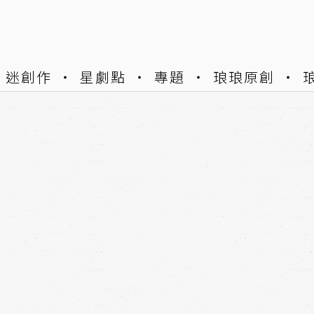
迷創作
星劇點
專題
琅琅原創