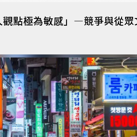
人觀點極為敏感」—競爭與從眾