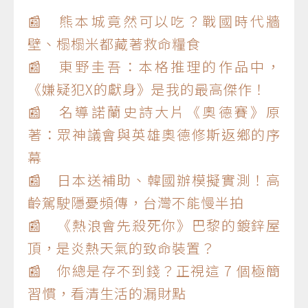
📰 熊本城竟然可以吃？戰國時代牆
壁、榻榻米都藏著救命糧食
📰 東野圭吾：本格推理的作品中，
《嫌疑犯X的獻身》是我的最高傑作！
📰 名導諾蘭史詩大片《奧德賽》原
著：眾神議會與英雄奧德修斯返鄉的序
幕
📰 日本送補助、韓國辦模擬實測！高
齡駕駛隱憂頻傳，台灣不能慢半拍
📰 《熱浪會先殺死你》巴黎的鍍鋅屋
頂，是炎熱天氣的致命裝置？
📰 你總是存不到錢？正視這 7 個極簡
習慣，看清生活的漏財點