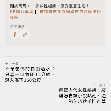
閱讀商周，一手掌握趨勢，感受愜意生活！
FB粉絲專頁
▏
城邦讀書花園網路書店商周出版
專區
相關連結
上一篇
不帶裝備的自由潛水：
只靠一口氣閉11分鐘、
潛入海下160公尺
下一篇
解密古代女性娛樂：廢
寢忘食讀小說熱潮、逢
節乞巧秋千鬥百草