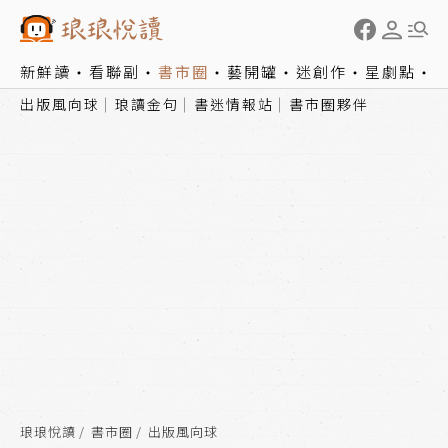
新鮮讀
看聯副
書市圈
藝開罐
迷創作
星劇點
出版風向球
琅讀金句
書迷情報站
書市圈夥伴
琅琅悅讀
書市圈
出版風向球