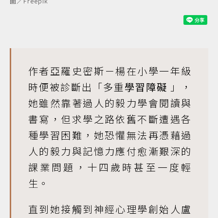
圖／Freepik
作者亞羅史密斯－楊在小學一年級
時便被診斷出「多重
學習障礙
」，
她雖然靠著過人的毅力學會閱讀與
書寫，但求學之路依舊不斷遭遇各
種學習困難，她恐懼無法再憑藉過
人的毅力與記憶力應付愈漸艱深的
課業問題，十四歲時甚至一度輕
生。
直到她接觸到神經心理學創始人盧