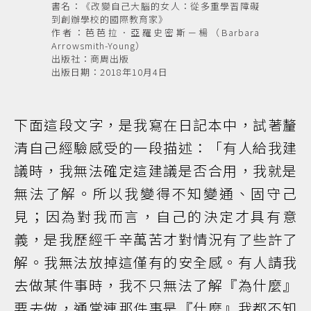
書名：《改變自己大腦的女人：從多重學習障礙
到創辦學校的國際教育家》
作者：芭芭拉．亞羅史密斯－楊（Barbara
Arrowsmith-Young）
出版社：商周出版
出版日期：2018年10月4日
下面這段文字，是我寫在日記本中，試著釐
清自己經驗感受的一段描述：「有人給我建
議時，我無法確定這建議是否合用，我就是
無法了解。所以我變得不知變通、固守己
見；因為對我而言，自己的決定才具有意
義，是我歷經千辛萬苦才對情況有了些許了
解。我無法放掉這僅有的安全感。有人請我
去做某件事時，我不只無法了解『為什麼』
要去做，通常連那件事是『什麼』我都不知