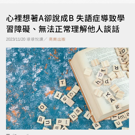
心裡想著A卻說成B 失語症導致學
習障礙、無法正常理解他人談話
琅琅悅讀／
商周出版
2023/11/20