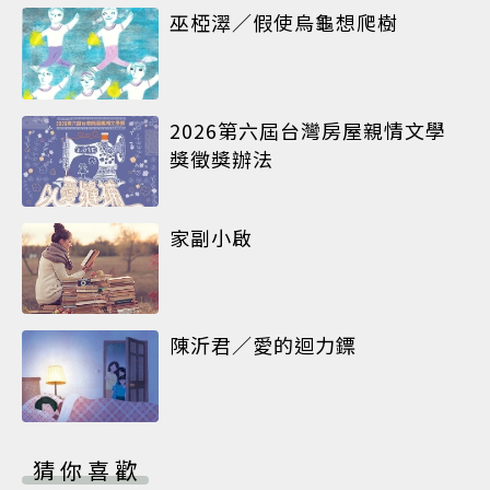
巫椏濢／假使烏龜想爬樹
2026第六屆台灣房屋親情文學
獎徵獎辦法
家副小啟
陳沂君／愛的迴力鏢
猜你喜歡