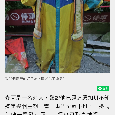
致我們過勞的好朋友。圖／包子逸提供
麥可是一名好人，聽說他已經連續加班不知
道第幾個星期，當同事們全數下班，一邊喝
生啤一邊發牢騷，只留麥可耿直地留守工