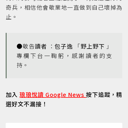
奇兵，相信他會敬業地一直做到自己壞掉為
止。
●敬告
讀者
：
包子逸
「
野上野下
」
專欄下台一鞠躬，感謝讀者的支
持。
加入
琅琅悅讀 Google News
按下追蹤，精
選好文不漏接！