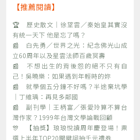
【推薦閱讀】
🏆 歷史散文｜徐望雲／秦始皇其實沒
有統一天下 他是忘了嗎？
📰 白先勇／世界之光：紀念佛光山成
立60周年以及星雲法師百歲冥壽
📰 不想出生的背後怨的絕不只有自
己！吳曉樂：如果遇到年輕時的妳
📰 就學個五分鐘不好嗎？半途棄坑學
｜丁維瑀：再見多鄰國
📰 副刊學｜王柄富／張愛玲算不算台
灣作家？1999年台灣文學論戰回顧
🎊 【抽獎】琅琅悅讀周年慶登場！票
選上半年TOP20關鍵詞抽千元禮券