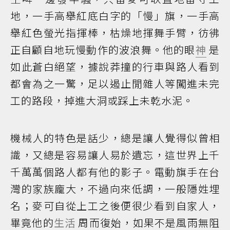
地，一手高舉紅底白字的「慢」旗，一手高
舉紅色螢光指揮棒，枯燥地揮舞手臂，彷彿
正自顧自地玩慢動作的波浪舞。他的眼
神
是
如此蒼白絕望，據說莽撞的行車與路人看到
都會為之一驚，足以遏止閒雜人等闖進未完
工的路段，掉進大洞或踩上未乾水泥。
機械人的特色是話少，總是讓人覺得似曾相
識，又總是容易讓人易於遺忘，這世界上千
千萬萬個路人都有他的影子。電動旗手在台
灣的家族龐大，不過向來低調，一般隱姓埋
名；麥可自從上工之後便很少看到自家人，
畢竟他的
生活
周而復始，如果不是風雨無阻