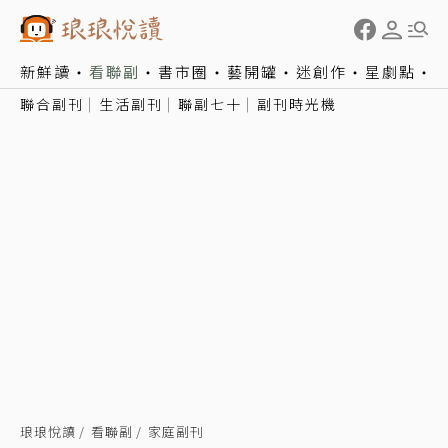
新鮮讀
看聯副
書市圈
藝開罐
迷創作
星劇點
聯合副刊
生活副刊
聯副七十
副刊時光機
琅琅悅讀
看聯副
家庭副刊