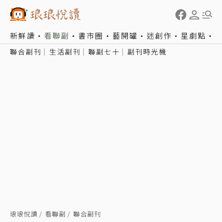
新鮮讀
看聯副
書市圈
藝開罐
迷創作
星劇點
聯合副刊
生活副刊
聯副七十
副刊時光機
琅琅悅讀
看聯副
聯合副刊