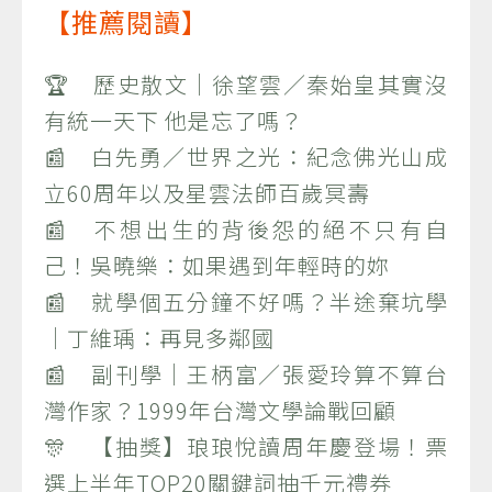
【推薦閱讀】
🏆 歷史散文｜徐望雲／秦始皇其實沒
有統一天下 他是忘了嗎？
📰 白先勇／世界之光：紀念佛光山成
立60周年以及星雲法師百歲冥壽
📰 不想出生的背後怨的絕不只有自
己！吳曉樂：如果遇到年輕時的妳
📰 就學個五分鐘不好嗎？半途棄坑學
｜丁維瑀：再見多鄰國
📰 副刊學｜王柄富／張愛玲算不算台
灣作家？1999年台灣文學論戰回顧
🎊 【抽獎】琅琅悅讀周年慶登場！票
選上半年TOP20關鍵詞抽千元禮券