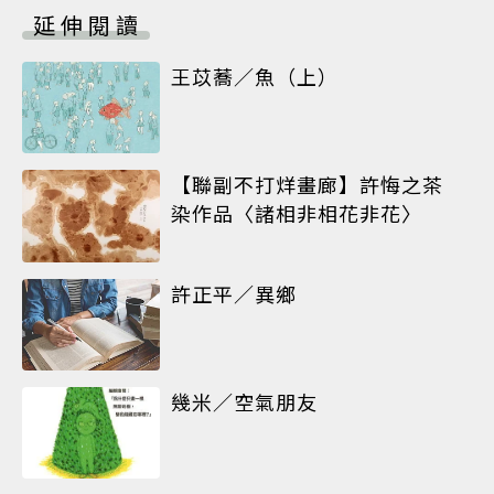
延伸閱讀
王苡蕎／魚（上）
【聯副不打烊畫廊】許悔之茶
染作品〈諸相非相花非花〉
許正平／異鄉
幾米／空氣朋友