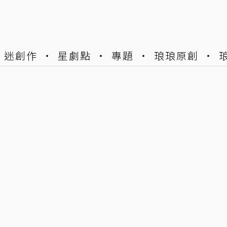
迷創作
星劇點
專題
琅琅原創