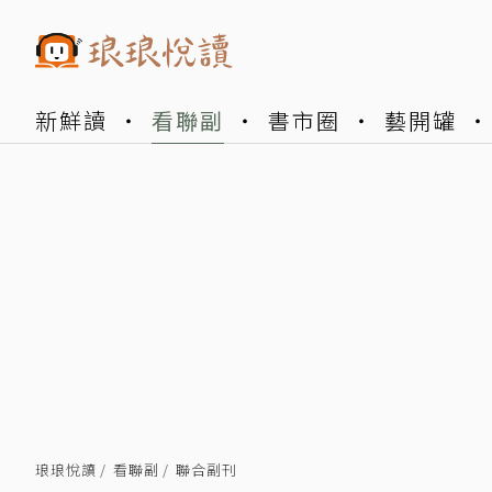
新鮮讀
看聯副
書市圈
藝開罐
琅琅悅讀
看聯副
聯合副刊