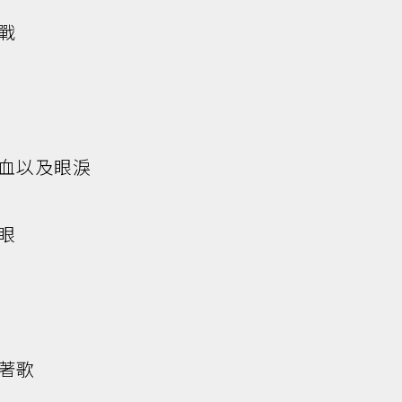
戰
血以及眼淚
眼
著歌