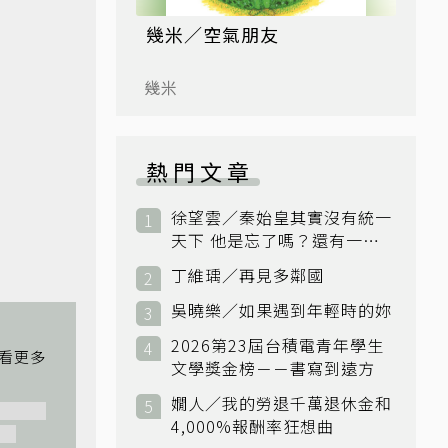
幾米／空氣朋友
幾米
熱門文章
徐望雲／秦始皇其實沒有統一
天下 他是忘了嗎？還有一個
小國：衛國
丁維瑀／再見多鄰國
吳曉樂／如果遇到年輕時的妳
2026第23屆台積電青年學生
文學獎金榜－－書寫到遠方
嫺人／我的勞退千萬退休金和
4,000%報酬率狂想曲