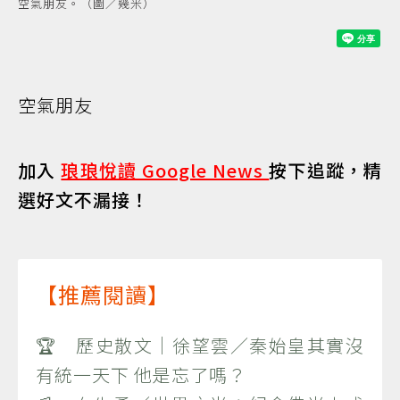
空氣朋友。（圖／幾米）
空氣朋友
加入
琅琅悅讀 Google News
按下追蹤，精
選好文不漏接！
【推薦閱讀】
🏆 歷史散文｜徐望雲／秦始皇其實沒
有統一天下 他是忘了嗎？