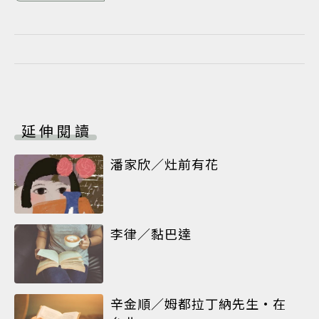
延伸閱讀
潘家欣／灶前有花
李律／黏巴達
辛金順／姆都拉丁納先生•在