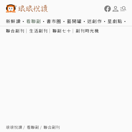
新鮮讀
看聯副
書市圈
藝開罐
迷創作
星劇點
聯合副刊
生活副刊
聯副七十
副刊時光機
琅琅悅讀
看聯副
聯合副刊