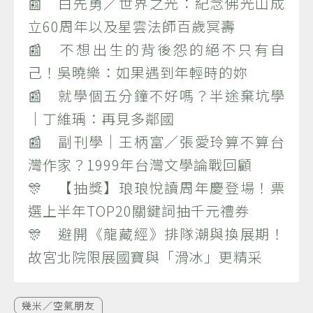
📰 白先勇／世界之光：紀念佛光山成
立60周年以及星雲法師百歲冥壽
📰 不想出生的背後怨的絕不只有自
己！吳曉樂：如果遇到年輕時的妳
📰 就學個五分鐘不好嗎？半途棄坑學
｜丁維瑀：再見多鄰國
📰 副刊學｜王柄富／張愛玲算不算台
灣作家？1999年台灣文學論戰回顧
🎊 【抽獎】琅琅悅讀周年慶登場！票
選上半年TOP20關鍵詞抽千元禮券
🎊 避開《龍藏經》排隊潮與換展期！
故宮北院限展國寶與「滑冰」更精采
幾米／空氣朋友