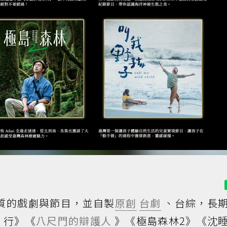
、優質的戲劇與節目，並自製
原創
台劇
、台綜，長
車
行》《
八尺門的辯護人
》《極島森林2》《沈