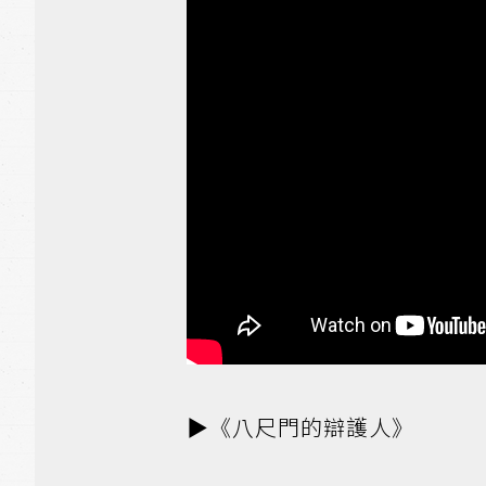
▶️《八尺門的辯護人》