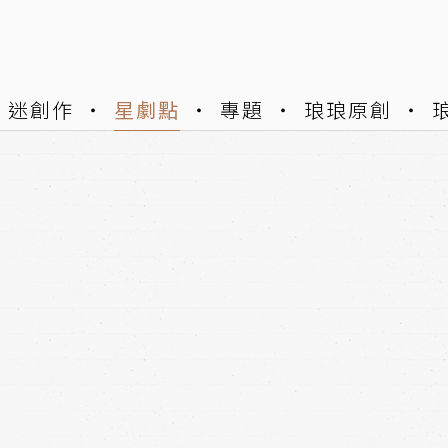
迷創作
星劇點
專題
琅琅原創