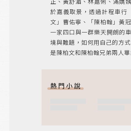
正、黃舒湄、林嘉俐、滿嬌
於嘉義取景，透過計程車行
文」曹佑寧、「陳柏翰」黃冠
一家四口與一群樂天開朗的
境與難題，如何用自己的方式
是陳柏文和陳柏翰兄弟兩人畢
熱門小說