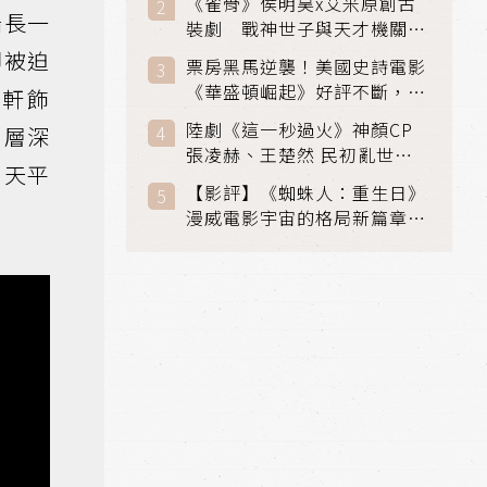
《雀骨》侯明昊x艾米原創古
船長一
裝劇 戰神世子與天才機關師
聯手攻克身世之謎
卻被迫
票房黑馬逆襲！美國史詩電影
《華盛頓崛起》好評不斷，輾
孟軒飾
壓《玩具總動員5》、《超少
陸劇《這一秒過火》神顏CP
層層深
女》
張凌赫、王楚然 民初亂世、
，天平
家仇國難也要大談禁忌叔嫂戀
【影評】《蜘蛛人：重生日》
漫威電影宇宙的格局新篇章，
在面罩之下找到自我救贖的成
長