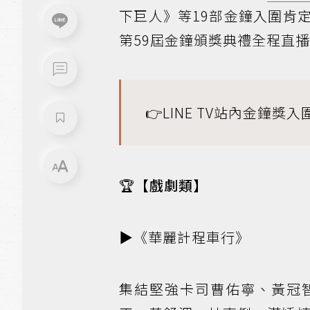
下巨人》等19部金鐘入圍肯
第59屆金鐘頒獎典禮全程直播，
👉
LINE TV站內金鐘獎
🏆
【戲劇類】
▶️《華麗計程車行》
集結堅強卡司曹佑寧、黃冠