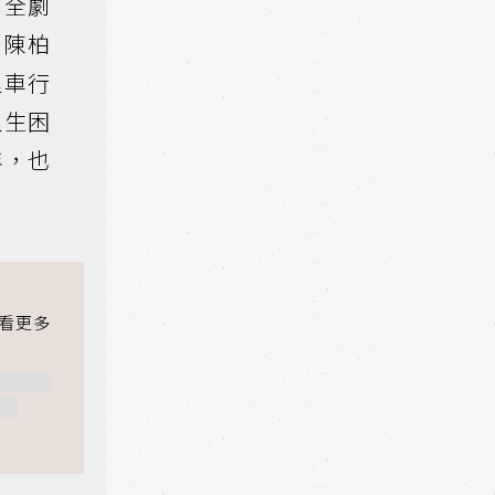
，全劇
「陳柏
程車行
人生困
年，也