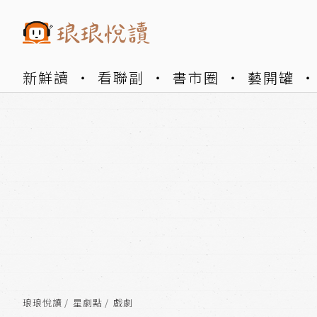
新鮮讀
看聯副
書市圈
藝開罐
琅琅悅讀
星劇點
戲劇