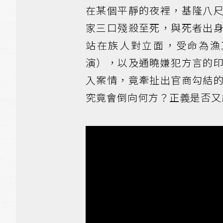
在某個平靜的夜裡，基隆八
家三口殘殺至死，與死者出
站在族人對立面，受命為漁
演），以及通曉嫌犯方言的
入案情，竟牽扯出官商勾結
究竟會倒向何方？正義是否又