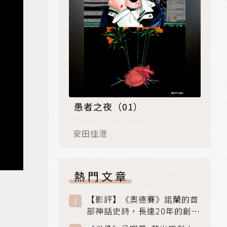
愚者之夜（01）
安田佳澄
熱門文章
【影評】《奧德賽》諾蘭的首
部神話史詩，長達20年的創傷
與贖罪之旅