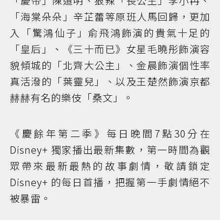
「慶帝」陳道明、狠辣「長公主」李小冉、
「海棠朵朵」辛芷蕾等原班人馬回歸，更加
入「驚鴻仙子」俞飛鴻飾演的貴氣十足的
「皇后」、《三十而已》女星毛曉彤飾演容
貌傾城的「北齊大公主」、金晨飾演個性率
真活潑的「葉靈兒」、以及王楚然飾演京都
赫赫有名的樂伎「桑文」。
《慶餘年第二季》每日晚間7點30分在
Disney+ 獨家播出最新集數，第一時間為觀
眾帶來最新最熱的故事劇情，敬請鎖定
Disney+ 的每日首播，把握第一手劇情絕不
被暴雷。