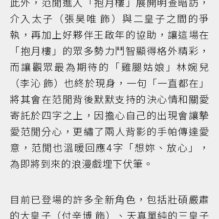
此外，范閒進入「抱月樓」展開明查暗訪，
介入太子（張昊唯 飾）與二皇子之間的爭
執，再加上好夥伴王啟年的協助，讓這場在
「抱月樓」的眾多勢力鬥智顯得格外精彩，
而讓觀眾最為期待的「雞腿姑娘」林婉兒
（李沁 飾）也終於現身，一句「一直都在」
將其會在范閒背後默默支持的決心情和關愛
寄託於四字之上，因擔心自己的出現會讓摯
愛范閒分心，更繡了兩人背影的手帕傳達愛
意，范閒也溫暖回應4字「想妳、放心」，
為即將到來的浪漫戲埋下伏筆。
目前已登場的許多全新角色，包括壯碩嚴肅
的大皇子（付辛博 飾）、天真單純的三皇子