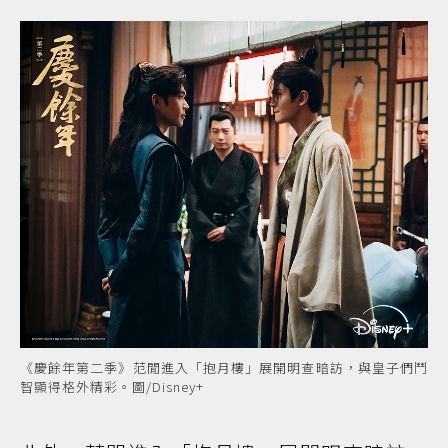
《慶餘年第二季》范閒進入「抱月樓」展開明查暗訪，與皇子們鬥
智顯得格外精彩。圖/Disney+