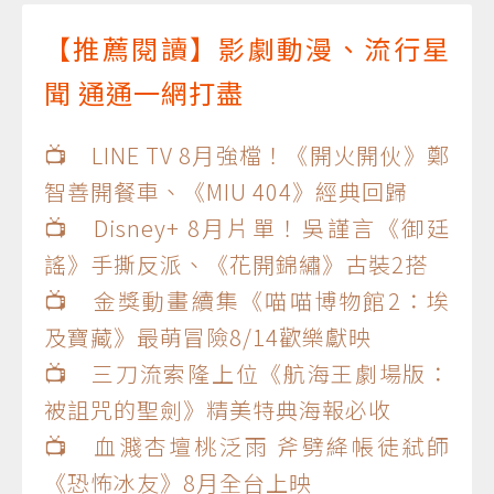
【推薦閱讀】影劇動漫、流行星
聞 通通一網打盡
📺 LINE TV 8月強檔！《開火開伙》鄭
智善開餐車、《MIU 404》經典回歸
📺 Disney+ 8月片單！吳謹言《御廷
謠》手撕反派、《花開錦繡》古裝2搭
📺 金獎動畫續集《喵喵博物館2：埃
及寶藏》最萌冒險8/14歡樂獻映
📺 三刀流索隆上位《航海王劇場版：
被詛咒的聖劍》精美特典海報必收
📺 血濺杏壇桃泛雨 斧劈絳帳徒弒師
《恐怖冰友》8月全台上映