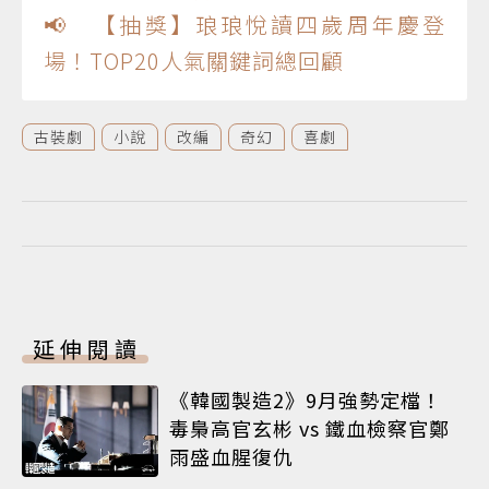
📢 【抽獎】琅琅悅讀四歲周年慶登
場！TOP20人氣關鍵詞總回顧
古裝劇
小說
改編
奇幻
喜劇
延伸閱讀
《韓國製造2》9月強勢定檔！
毒梟高官玄彬 vs 鐵血檢察官鄭
雨盛血腥復仇