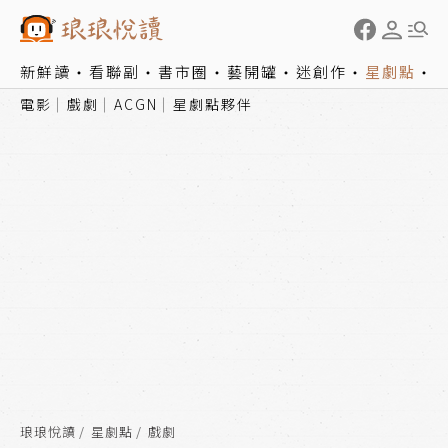
新鮮讀
看聯副
書市圈
藝開罐
迷創作
星劇點
電影
戲劇
ACGN
星劇點夥伴
琅琅悅讀
星劇點
戲劇