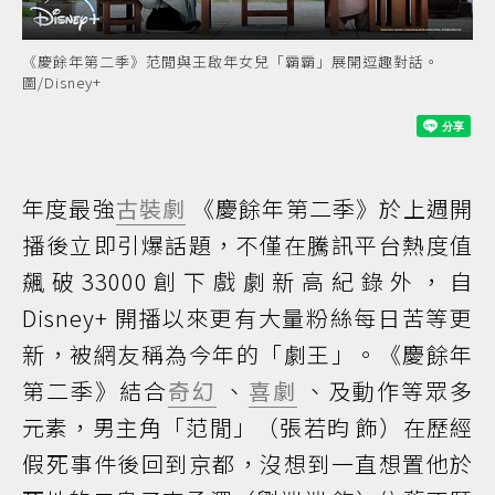
《慶餘年第二季》范閒與王啟年女兒「霸霸」展開逗趣對話。
圖/Disney+
年度最強
古裝劇
《慶餘年第二季》於上週開
播後立即引爆話題，不僅在騰訊平台熱度值
飆破33000創下戲劇新高紀錄外，自
Disney+ 開播以來更有大量粉絲每日苦等更
新，被網友稱為今年的「劇王」。《慶餘年
第二季》結合
奇幻
、
喜劇
、及動作等眾多
元素，男主角「范閒」（張若昀 飾）在歷經
假死事件後回到京都，沒想到一直想置他於