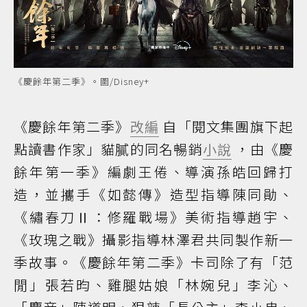
《慶餘年第二季》。圖/Disney+
《慶餘年第二季》
改編
自「閱文集團旗下起
點讀書作家」貓膩的同名暢銷
小說
，由《慶
餘年第一季》編劇王倦、導演孫皓回歸打
造，並攜手《如懿傳》造型指導陳同勛、
《繡春刀Ⅱ：修羅戰場》美術指導趙宇、
《玫瑰之戰》攝影指導林澤君共同製作新一
季故事。《慶餘年第二季》卡司除了有「范
閒」張若昀、雞腿姑娘「林婉兒」李沁、