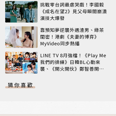
挑戰零台詞最虐哭戲！李國毅
《成名在望2》見父母瞬間崩潰
演技大爆發
靠預知夢逆襲外遇渣男、綠茶
閨密！港劇《夫妻的博弈》
MyVideo同步熱播
LINE TV 8月強檔！《Play Me
我們的排練》日韓BL心動來
襲、《開火開伙》鄭智善開餐
車、神劇《MIU 404》經典回
歸
猜你喜歡