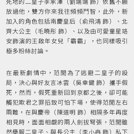
死地的二皇子李承澤（劉端端 飾）依舊不願
放過他，雙方你來我往頻頻鬥智，此外，新
加入的角色包括南慶皇后（俞飛鴻 飾）、北
齊大公主（毛曉彤 飾）、以及由可愛童星珞
安飾演的王啟年女兒「霸霸」，也同樣吸引
極多粉絲討論。
在最新劇情中，范閒為了逃避二皇子的設
局，決心與好友言冰雲（吳幸鍵 飾）攜手假
死，然而，假死重新回到京都之後，卻可能
觸犯欺君之罪招致可怕下場，使得范閒左右
兩難，在與慶帝（陳道明 飾）相隔多年再度
相見時，面面相覷的兩人劍拔弩張，范閒雖
然舉報二皇子、與長公主（李小冉 飾）私下