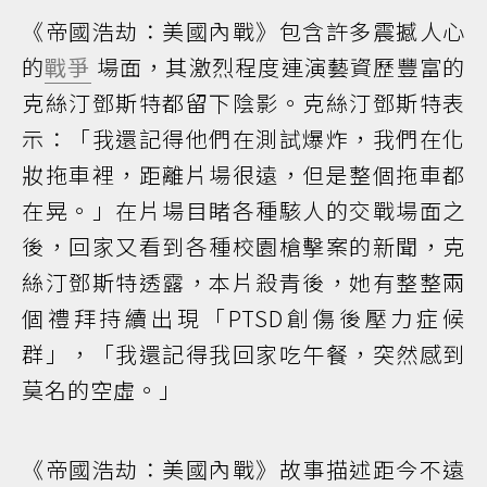
《帝國浩劫：美國內戰》包含許多震撼人心
的
戰爭
場面，其激烈程度連演藝資歷豐富的
克絲汀鄧斯特都留下陰影。克絲汀鄧斯特表
示：「我還記得他們在測試爆炸，我們在化
妝拖車裡，距離片場很遠，但是整個拖車都
在晃。」在片場目睹各種駭人的交戰場面之
後，回家又看到各種校園槍擊案的新聞，克
絲汀鄧斯特透露，本片殺青後，她有整整兩
個禮拜持續出現「PTSD創傷後壓力症候
群」，「我還記得我回家吃午餐，突然感到
莫名的空虛。」
《帝國浩劫：美國內戰》故事描述距今不遠