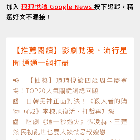
加入
琅琅悅讀 Google News
按下追蹤，精
選好文不漏接！
【推薦閱讀】影劇動漫、流行星
聞 通通一網打盡
📢 【抽獎】琅琅悅讀四歲周年慶登
場！TOP20人氣關鍵詞總回顧
📰 日韓男神正面對決！《殺人者的購
物中心2》李棟旭復活、打戲再升級
📰 陸劇《這一秒過火》張凌赫、王楚
然 民初亂世也要大談禁忌叔嫂戀