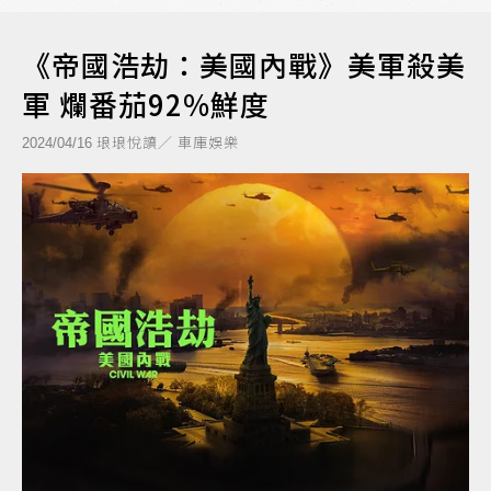
《帝國浩劫：美國內戰》美軍殺美
軍 爛番茄92%鮮度
琅琅悅讀／ 車庫娛樂
2024/04/16