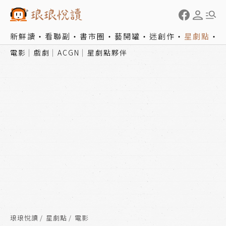
新鮮讀
看聯副
書市圈
藝開罐
迷創作
星劇點
電影
戲劇
ACGN
星劇點夥伴
琅琅悅讀
星劇點
電影