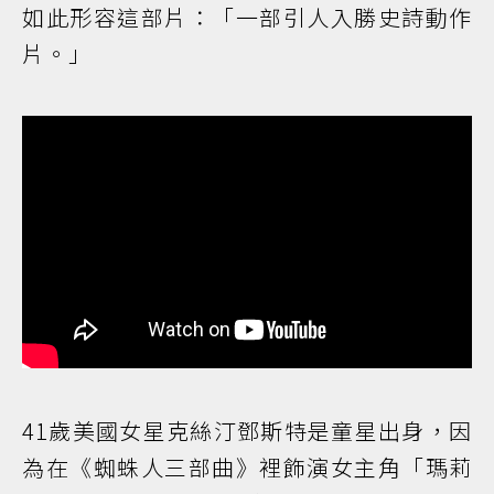
如此形容這部片：「一部引人入勝史詩動作
片。」
41歲美國女星克絲汀鄧斯特是童星出身，因
為在《蜘蛛人三部曲》裡飾演女主角「瑪莉