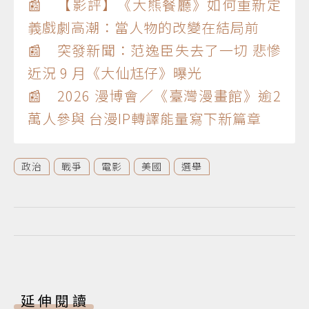
📰 【影評】《大熊餐廳》如何重新定
義戲劇高潮：當人物的改變在結局前
📰 突發新聞：范逸臣失去了一切 悲慘
近況 9 月《大仙尪仔》曝光
📰 2026 漫博會／《臺灣漫畫館》逾2
萬人參與 台漫IP轉譯能量寫下新篇章
政治
戰爭
電影
美國
選舉
延伸閱讀