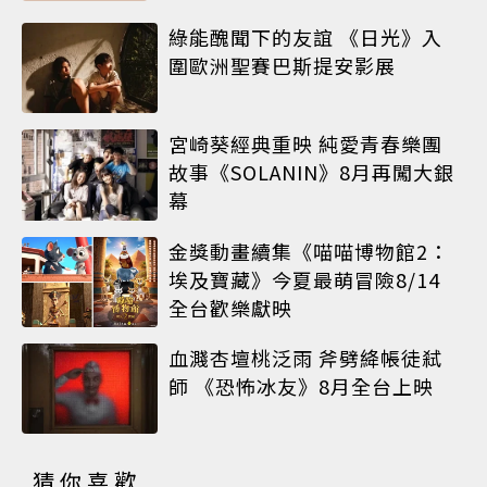
綠能醜聞下的友誼 《日光》入
圍歐洲聖賽巴斯提安影展
宮崎葵經典重映 純愛青春樂團
故事《SOLANIN》8月再闖大銀
幕
金獎動畫續集《喵喵博物館2：
埃及寶藏》今夏最萌冒險8/14
全台歡樂獻映
血濺杏壇桃泛雨 斧劈絳帳徒弒
師 《恐怖冰友》8月全台上映
猜你喜歡