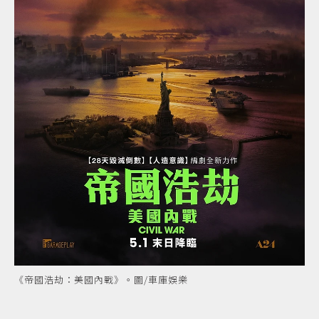
《帝國浩劫：美國內戰》。圖/車庫娛樂