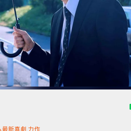
弘最新
喜劇
力作