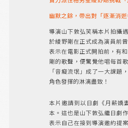
幽默之餘，帶出對「逐漸消逝
導演山下敦弘笑稱本片拍攝
於綾野剛在正式成為演員前
表示在電影正式開拍前，有和
剛的歌聲，便驚覺他唱每首
「音癡流氓」成了一大課題
角色發揮的淋漓盡致！
本片邀請到以日劇《月薪嬌妻
本。這也是山下敦弘繼日劇
表示自己在接到導演邀約提