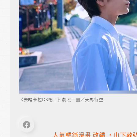
《去唱卡拉OK吧！》劇照。圖／天馬行空
人氣暢銷
漫畫
改編
，山下敦