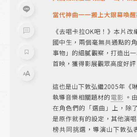
當代神曲一一搬上大銀幕喚醒
《去唱卡拉OK吧！》本片改
國中生，兩個毫無共通點的
事物」的細膩觀察，打造出一
首映，獲得影展觀眾高度好評
這也是山下敦弘繼2005年《
執導音樂相關題材的
電影
。由
在角色們的「選曲」上，除了
是原作就有的設定，其他演唱
榜共同挑選，導演山下敦弘