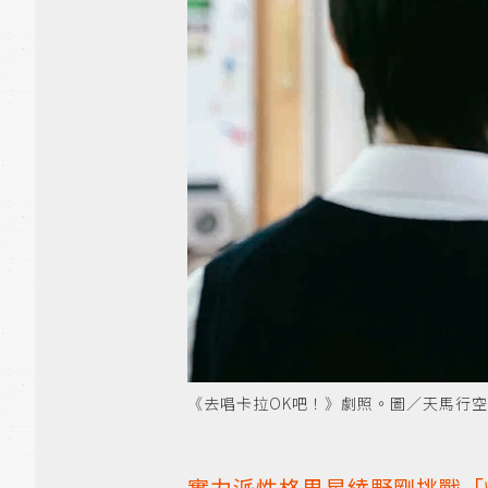
《去唱卡拉OK吧！》劇照。圖／天馬行空
實力派性格男星綾野剛挑戰「