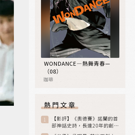
WONDANCE—熱舞青春—
（08）
珈琲
熱門文章
【影評】《奧德賽》諾蘭的首
部神話史詩，長達20年的創傷
與贖罪之旅