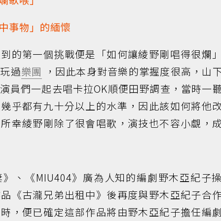
中事物」的緬懷
遇到的第一個挑戰便是「如何讓綾野剛唱得很爛
曾玩過
樂團
，因此本身對音樂的掌握度很高，山
演員們一起去唱卡拉OK順便田野調查，當時一
歌幾乎都有九十分以上的水準，因此該如何將他
，所幸綾野剛除了很會唱歌，演技也不容小覷，
》、《MIU404》廣為人知的編劇野木亞紀子
作品《古瀧兄弟出租中》後再度與野木亞紀子合
案時，便已確定這部作品將由野木亞紀子擔任編