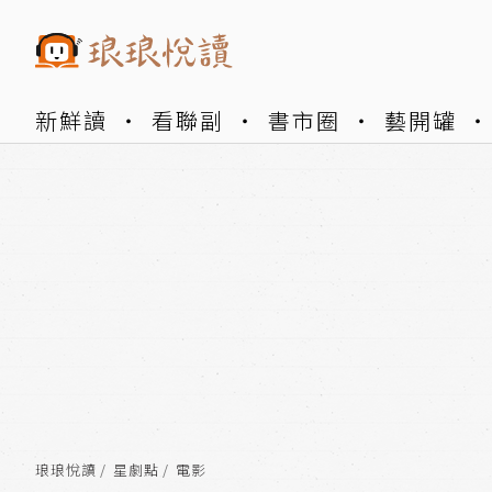
新鮮讀
看聯副
書市圈
藝開罐
琅琅悅讀
星劇點
電影