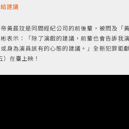
方給建議
影帝黃晸玟是同間經紀公司的前後輩，被問及「
士彬表示：「除了演戲的建議，前輩也會告訴我
，或身為演員該有的心態的建議。」全新犯罪鉅
五）在臺上映！