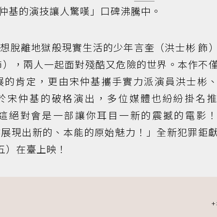
仲基的演技讓人驚嘆」口碑沸騰中。
想脫離地獄般現實生活的少年言奎（洪士彬 飾
飾），兩人一起面對殘酷又危險的世界。本作不
展的肯定，更由宋仲基攜手實力派演員洪士彬
，對於宋仲基的破格演出，多位媒體也紛紛掛名
：「這絕對會是一部讓你耳目一新的震撼的電影
」：「本作展現出新的、本能的原始魅力！」全新犯罪鉅
五）在臺上映！