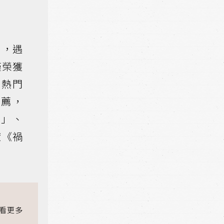
），遇
僅榮獲
、熱門
推薦，
！」、
獻《禍