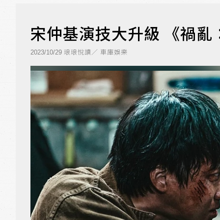
宋仲基演技大升級 《禍亂
琅琅悅讀／ 車庫娛樂
2023/10/29