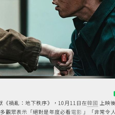
獻《禍亂：地下秩序》，10月11日在
韓國
上映
許多觀眾表示「絕對是年度必看
電影
」「非常令