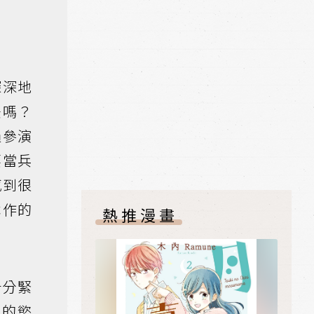
深深地
法嗎？
過參演
要當兵
感到很
本作的
熱推漫畫
十分緊
己的慾