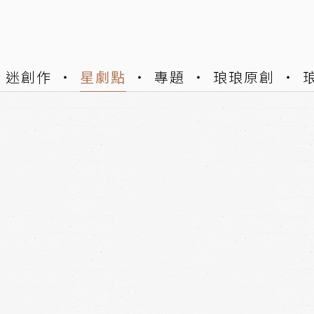
迷創作
星劇點
專題
琅琅原創