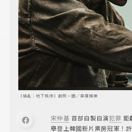
《禍亂：地下秩序》劇照。圖／車庫娛樂
宋仲基
首部自製自演
犯罪
鉅
舉登上韓國新片票房冠軍！