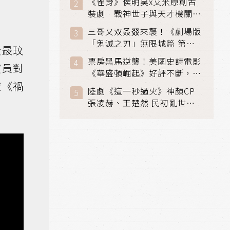
《雀骨》侯明昊x艾米原創古
裝劇 戰神世子與天才機關師
聯手攻克身世之謎
三哥又双叒叕來襲！《劇場版
「鬼滅之刃」無限城篇 第一
黃晸玟
章》 七月首登串流平台
票房黑馬逆襲！美國史詩電影
演員對
《華盛頓崛起》好評不斷，輾
獻《禍
壓《玩具總動員5》、《超少
陸劇《這一秒過火》神顏CP
女》
張凌赫、王楚然 民初亂世、
家仇國難也要大談禁忌叔嫂戀