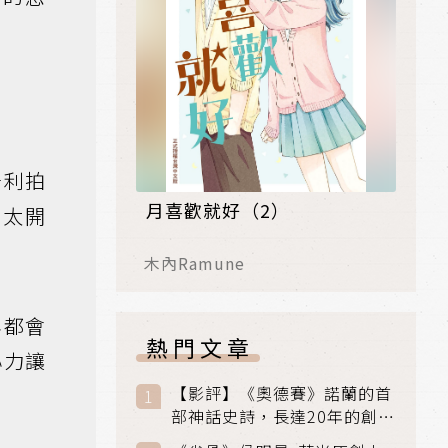
牙利拍
月喜歡就好（2）
為太開
木內Ramune
年都會
熱門文章
心力讓
【影評】《奧德賽》諾蘭的首
部神話史詩，長達20年的創傷
與贖罪之旅