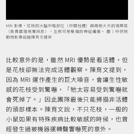
MRI 影像，花枝的大腦中樞部位（中間柱體）與兩側大片的視葉區
（負責處理視覺訊息），左側可見複雜的神經纖維。 圖｜中研院
動物影像設施陳育文提供
比較意外的是，雖然 MRI 優勢是看活體，但
是花枝卻無法完成活體觀察。陳育文提到，
因為 MRI 運作產生的巨大噪音，會讓生性敏
感的花枝受到驚嚇，「牠太容易受到驚嚇就
會死掉了。」因此團隊最後只能掃描非活體
的頭部樣本。陳育文說，不只花枝，一般的
小鼠如果有特殊疾病比較敏感的時候，也曾
經發生過被機器運轉聲響嚇死的意外。