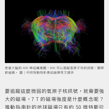
老鼠大腦的 MRI 神經纖維圖，MRI 可以追蹤氫原子核的訊號，觀察
軟組織。 圖｜中研院動物影像設施陳育文提供
要追蹤這麼微弱的氫原子核訊號，就需要強
大的磁場，7 T 的磁場強度是什麼概念呢？
推動指南針的地球磁場只有約 50 微特斯拉