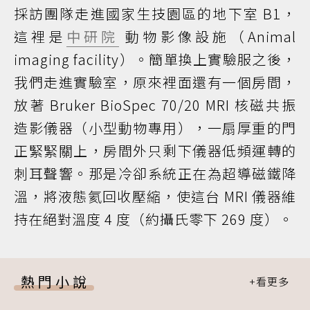
採訪團隊走進國家生技園區的地下室 B1，
這裡是
中研院
動物影像設施（Animal
imaging facility）。簡單換上實驗服之後，
我們走進實驗室，原來裡面還有一個房間，
放著 Bruker BioSpec 70/20 MRI 核磁共振
造影儀器（小型動物專用），一扇厚重的門
正緊緊關上，房間外只剩下儀器低頻運轉的
刺耳聲響。那是冷卻系統正在為超導磁鐵降
溫，將液態氦回收壓縮，使這台 MRI 儀器維
持在絕對溫度 4 度（約攝氏零下 269 度）。
熱門小說