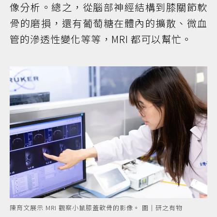
像分析。總之，從腦部神經結構到膝關節軟
骨的磨損，還有葡萄糖在體內的擴散、微血
管的滲透性變化等等，MRI 都可以幫忙。
陳育文展示 MRI 觀察小鼠膝蓋軟骨的影像。 圖｜研之有物