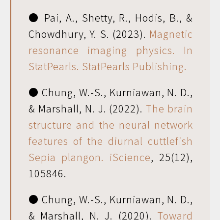
● Pai, A., Shetty, R., Hodis, B., &
Chowdhury, Y. S. (2023).
Magnetic
resonance imaging physics. In
StatPearls. StatPearls Publishing.
● Chung, W.-S., Kurniawan, N. D.,
& Marshall, N. J. (2022).
The brain
structure and the neural network
features of the diurnal cuttlefish
Sepia plangon. iScience
, 25(12),
105846.
● Chung, W.-S., Kurniawan, N. D.,
& Marshall, N. J. (2020).
Toward