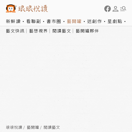
新鮮讀
看聯副
書市圈
藝開罐
迷創作
星劇點
藝文快訊
藝想視界
閱讀藝文
藝開罐夥伴
琅琅悅讀
藝開罐
閱讀藝文