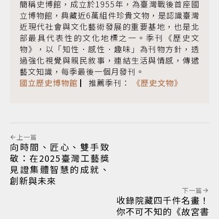
簡稱史博館，成立於1955年，為臺灣戰後首座國
立博物館，典藏近6萬組件珍貴文物，是認識臺灣
近現代社會與文化藝術發展的重要基地，也是北
部最具代表性的文化地標之一。季刊《歷史文
物》，以「知性．感性．趣味」為刊物方針，透
過強化視覺與親民敘事，連結生活與情感，傳遞
藝文知識，每季最後一個月發刊。
國立歷史博物館
▏推薦季刊：
《歷史文物》
上一篇
向時間、匠心、雙手致
敬：在2025臺灣工藝獎
見證集體智慧的成就、
創新與未來
下一篇
收錄院藏四千件名畫！
你不可不知的《故宮書