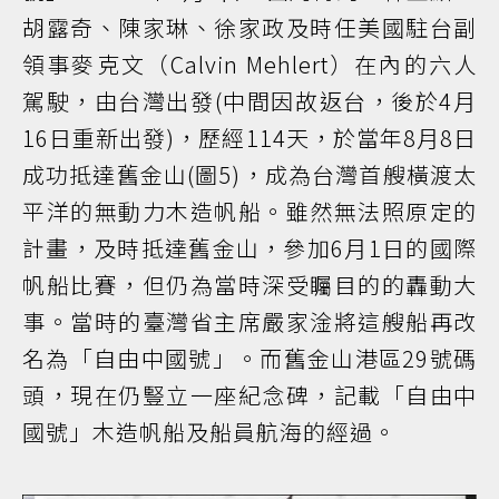
胡露奇、陳家琳、徐家政及時任美國駐台副
領事麥克文（Calvin Mehlert）在內的六人
駕駛，由台灣出發(中間因故返台，後於4月
16日重新出發)，歷經114天，於當年8月8日
成功抵達舊金山(圖5)，成為台灣首艘橫渡太
平洋的無動力木造帆船。雖然無法照原定的
計畫，及時抵達舊金山，參加6月1日的國際
帆船比賽，但仍為當時深受矚目的的轟動大
事。當時的臺灣省主席嚴家淦將這艘船再改
名為「自由中國號」。而舊金山港區29號碼
頭，現在仍豎立一座紀念碑，記載「自由中
國號」木造帆船及船員航海的經過。