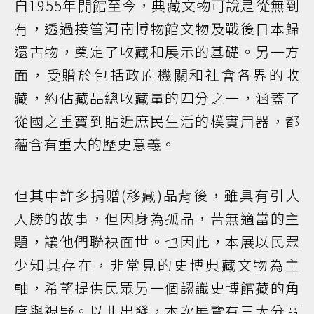
自1955年開館至今，典藏文物可說是從無到
有，透過接管河南博物館文物及戰後日本歸
還古物，奠定了收藏和展示的基礎。另一方
面，受贈於包括政府機關和社會各界的收
藏，約佔藏品總收藏量的四分之一，涵蓋了
從國之重寶到貼近庶民生活的樸實用器，都
蘊含有重大的歷史意義。
但其中許多捐贈(移藏)品背後，雖具有引人
入勝的故事，但因身為孤品，苦無適當的主
題，讓他們聯袂面世。也因此，本展以民眾
少知其存在，非常見的史博典藏文物為主
軸，希望提供民眾另一個認識史博館藏的角
度與視野。以此出發，本次展覽有三大分區