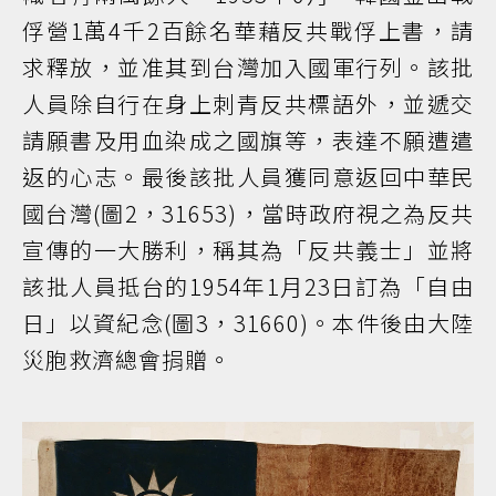
俘營1萬4千2百餘名華藉反共戰俘上書，請
求釋放，並准其到台灣加入國軍行列。該批
人員除自行在身上刺青反共標語外，並遞交
請願書及用血染成之國旗等，表達不願遭遣
返的心志。最後該批人員獲同意返回中華民
國台灣(圖2，31653)，當時政府視之為反共
宣傳的一大勝利，稱其為「反共義士」並將
該批人員抵台的1954年1月23日訂為「自由
日」以資紀念(圖3，31660)。本件後由大陸
災胞救濟總會捐贈。