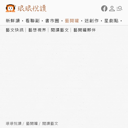
新鮮讀
看聯副
書市圈
藝開罐
迷創作
星劇點
藝文快訊
藝想視界
閱讀藝文
藝開罐夥伴
琅琅悅讀
藝開罐
閱讀藝文