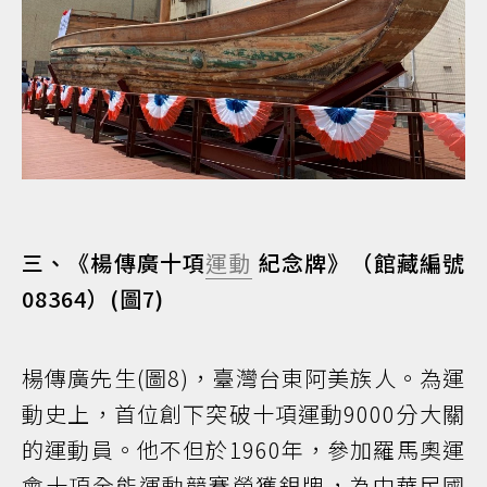
三、《楊傳廣十項
運動
紀念牌》（館藏編號
08364）(圖7)
楊傳廣先生(圖8)，臺灣台東阿美族人。為運
動史上，首位創下突破十項運動9000分大關
的運動員。他不但於1960年，參加羅馬奧運
會十項全能運動競賽榮獲銀牌，為中華民國