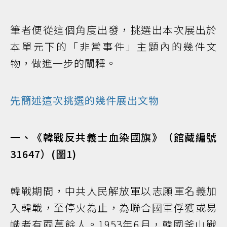
筆者便從這個角度出發，挑選出本次展出於
本單元下的「非常事件」主題內的幾件文
物，做進一步的闡釋。
先簡述這次挑選的幾件展出文物
一、《韓戰反共義士血染國旗》（館藏編號
31647）(圖1)
韓戰期間，中共人民解放軍以志願軍名義加
入韓戰，至停火為止，為聯合國軍俘獲或易
幟者有兩萬餘人。1953年6月，韓國釜山戰