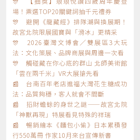
🎊 【抽獎】琅琅悅讀四歲周年慶登
場！票選TOP20關鍵詞抽千元禮券
🎊 避開《龍藏經》排隊潮與換展期！
故宮北院限展國寶與「滑冰」更精采
🎊 2026臺灣文博會／雙展區3大玩
法：文化策展、品牌商展與周邊一次看
🎊 觸碰藏在你心底的群山 北師美術館
「雲在兩千米」VR大展搶先看
📰 台南百年老店進福大灣花生糖成功
法：品質夠穩，客人就會不間斷
📰 招財蟾蜍的身世之謎——故宮北院
「神獸再現」特展看見特殊的祥瑞
📰 暢銷繪本《麵包小偷》日本累積發
行550萬冊 作家10月來台宣傳新書