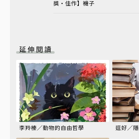
獎‧佳作】襪子
延伸閱讀
李羚榛／動物的自由哲學
逗好／隱