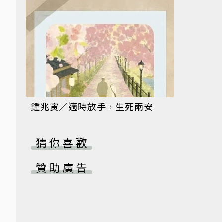
鍾兆寅／適時放手，生死兩安
猜你喜歡
贊助廣告