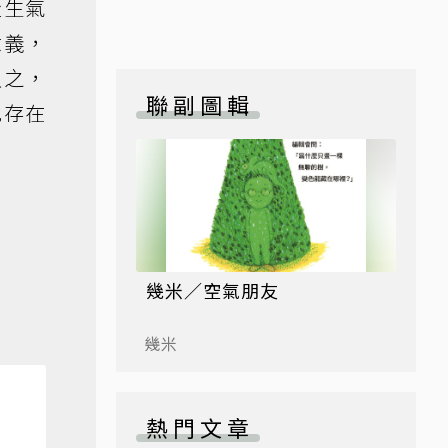
走生氣
意義，
久之，
聯副圖輯
地存在
幾米／空氣朋友
幾米
熱門文章