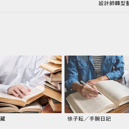
設計師轉型
藏
徐子耘／手腕日記