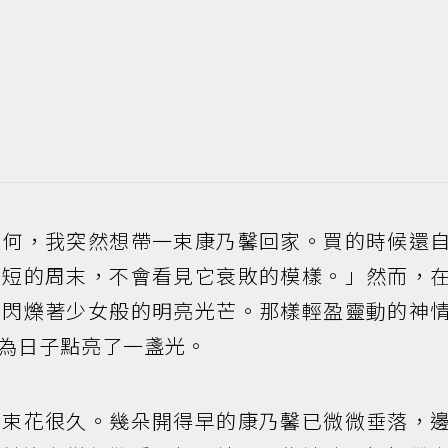
為何，我突然想帶一束康乃馨回家。買的時候還
短短的周末，不會看見它衰敗的模樣。」然而，
中閃爍著少女般的明亮光芒。那樣輕盈靈動的神
為日子點亮了一盞光。
那束花很久。幾朵開得早的康乃馨已微微垂落，