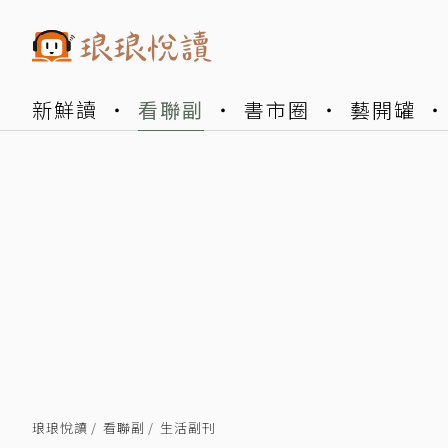
新鮮讀
看聯副
書市圈
藝開罐
琅琅悅讀
看聯副
生活副刊