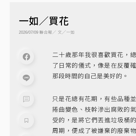
一如／買花
聯合報／ 文╱一如
2026/07/09
二十歲那年我很喜歡買花，
了日常的儀式，像是在反覆
那段時間的自己是美好的。
只是花總有花期，有些品種
捲曲變色、枝幹滲出腐敗的
受的，是將它們丟進垃圾桶
周期，便成了被嫌棄的廢棄