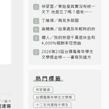
徐望雲／秦始皇其實沒有統一
天下 他是忘了嗎？還有一個
小國：衛國
丁維瑀／再見多鄰國
吳曉樂／如果遇到年輕時的妳
嫺人／我的勞退千萬退休金和
4,000%報酬率狂想曲
2026第23屆台積電青年學生
文學獎金榜－－書寫到遠方
熱門標籤
作家餐桌
台積電青年學生文學獎
下一篇
十二生肖運程大預言
從建築