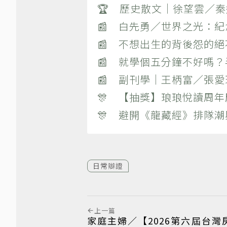
🏆 歷史散文｜徐望雲／
📰 白先勇／世界之光：
📰 不想出生的背後怨的
📰 就學個五分鐘不好嗎
📰 副刊學｜王柄富／張愛
🎊 【抽獎】琅琅悅讀周年
🎊 避開《龍藏經》排隊
日常辯證
上一篇
家庭主婦／【2026第六屆台灣