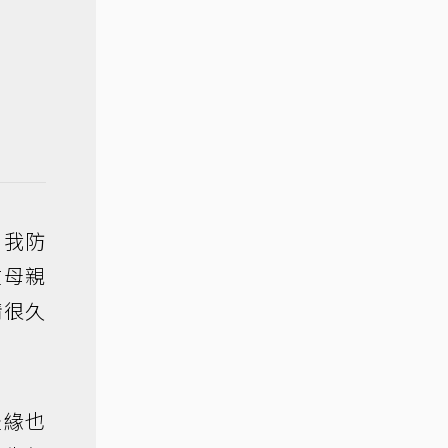
自我防
在母親
情很久
邊緣也