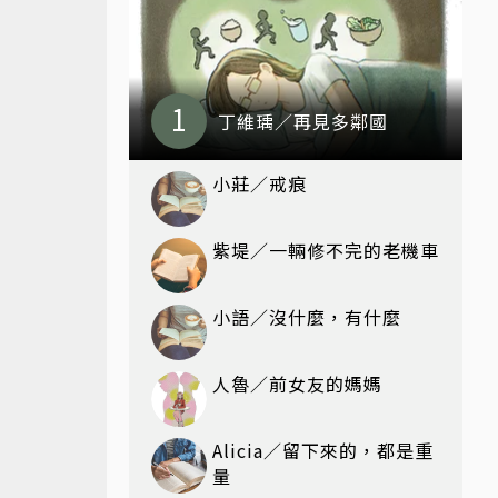
丁維瑀／再見多鄰國
小莊／戒痕
紫堤／一輛修不完的老機車
小語／沒什麼，有什麼
人魯／前女友的媽媽
Alicia／留下來的，都是重
量