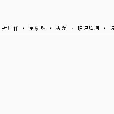
迷創作
星劇點
專題
琅琅原創