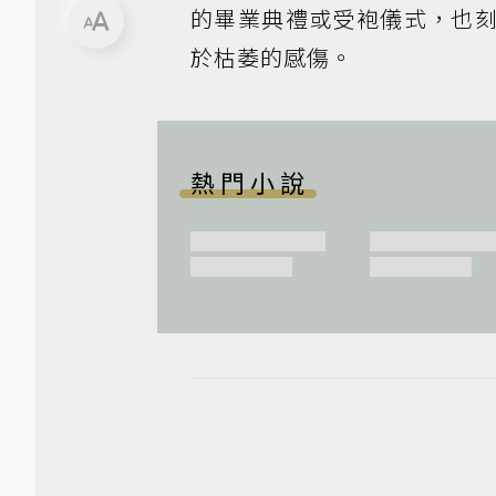
的畢業典禮或受袍儀式，也
於枯萎的感傷。
熱門小說