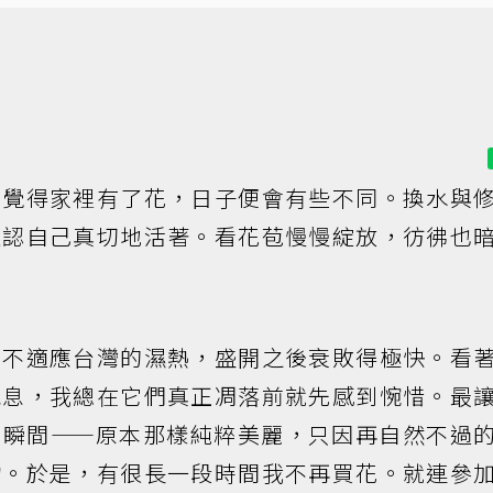
總覺得家裡有了花，日子便會有些不同。換水與
確認自己真切地活著。看花苞慢慢綻放，彷彿也
並不適應台灣的濕熱，盛開之後衰敗得極快。看
氣息，我總在它們真正凋落前就先感到惋惜。最
的瞬間——原本那樣純粹美麗，只因再自然不過
物。於是，有很長一段時間我不再買花。就連參