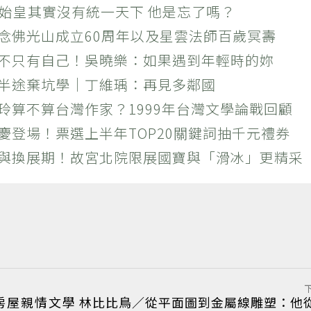
秦始皇其實沒有統一天下 他是忘了嗎？
紀念佛光山成立60周年以及星雲法師百歲冥壽
絕不只有自己！吳曉樂：如果遇到年輕時的妳
？半途棄坑學｜丁維瑀：再見多鄰國
玲算不算台灣作家？1999年台灣文學論戰回顧
慶登場！票選上半年TOP20關鍵詞抽千元禮券
潮與換展期！故宮北院限展國寶與「滑冰」更精采
房屋親情文學
林比比鳥／從平面圖到金屬線雕塑：他