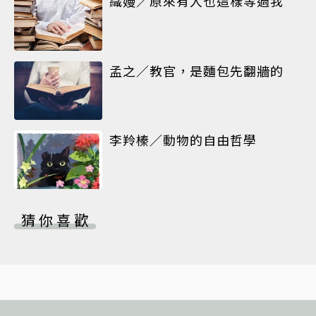
織嫚／原來有人也這樣等過我
孟之／教官，是麵包先翻牆的
李羚榛／動物的自由哲學
猜你喜歡