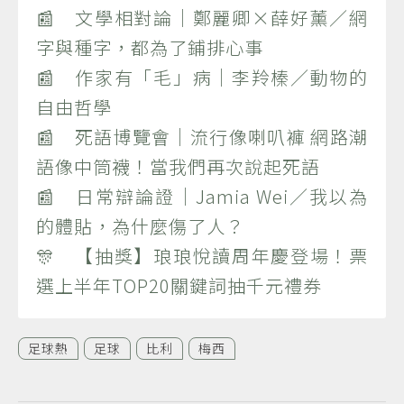
📰 文學相對論｜鄭麗卿×薛好薰／網
字與種字，都為了鋪排心事
📰 作家有「毛」病｜李羚榛／動物的
自由哲學
📰 死語博覽會｜流行像喇叭褲 網路潮
語像中筒襪！當我們再次說起死語
📰 日常辯論證｜Jamia Wei／我以為
的體貼，為什麼傷了人？
🎊 【抽獎】琅琅悅讀周年慶登場！票
選上半年TOP20關鍵詞抽千元禮券
足球熱
足球
比利
梅西