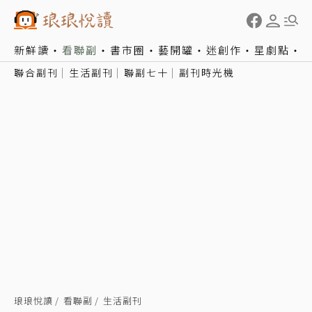
新鮮讀
看聯副
書市圈
藝開罐
迷創作
星劇點
聯合副刊
生活副刊
聯副七十
副刊時光機
琅琅悅讀
看聯副
生活副刊